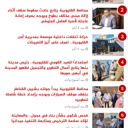
محافظ القليوبية يتابع حادث سقوط سقف أثناء
إزالة مبنى مخالف بطوخ ويوجه بصرف إعانة
عاجلة لأسرة العامل المتوفى
منذ 4 أيام
حركة تنقلات داخلية موسعة بمديرية أمن
القليوبية.. تعرف على أبرز التعيينات
منذ 5 أيام
استعدادًا للعيد القومي للقليوبية.. رئيس مدينة
بنها يتابع أعمال التطوير والتجميل لظهور المدينة
في أبهى صورها
منذ أسبوع واحد
محافظ القليوبية يبدأ جولته بشبين القناطر
بتفقد موقف السيارات ويوجه بإعداد خطة شاملة
لتطويره
منذ أسبوع واحد
فحص شكوى بشأن بناء في مجول.. والمعاينة
تؤكد سلامة الترخيص ومتابعة التنفيذ ميدانيًا
منذ أسبوع واحد