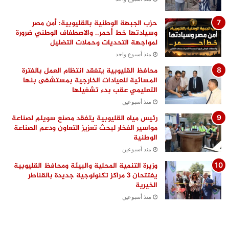
حزب الجبهة الوطنية بالقليوبية: أمن مصر
وسيادتها خط أحمر.. والاصطفاف الوطني ضرورة
لمواجهة التحديات وحملات التضليل
منذ أسبوع واحد
محافظ القليوبية يتفقد انتظام العمل بالفترة
المسائية للعيادات الخارجية بمستشفى بنها
التعليمي عقب بدء تشغيلها
منذ أسبوعين
رئيس مياه القليوبية يتفقد مصنع سويلم لصناعة
مواسير الفخار لبحث تعزيز التعاون ودعم الصناعة
الوطنية
منذ أسبوعين
وزيرة التنمية المحلية والبيئة ومحافظ القليوبية
يفتتحان 3 مراكز تكنولوجية جديدة بالقناطر
الخيرية
منذ أسبوعين