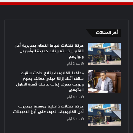
أخر المقالات
حركة تنقلات ضباط النظام بمديرية أمن
القليوبية.. تعيينات جديدة للمأمورين
ونوابهم
منذ 3 أيام
محافظ القليوبية يتابع حادث سقوط
سقف أثناء إزالة مبنى مخالف بطوخ
ويوجه بصرف إعانة عاجلة لأسرة العامل
المتوفى
منذ 4 أيام
حركة تنقلات داخلية موسعة بمديرية
أمن القليوبية.. تعرف على أبرز التعيينات
منذ 5 أيام