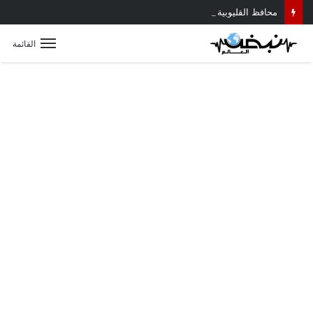
محافظ القليوبية يتابع حادث سقوط سقف أثناء إزالة مبنى مخالف بطوخ ويوجه بصرف إعانة عاجلة لأسرة العامل المتوفى
القائمة