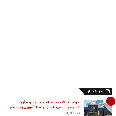
اخر الاخبار
حركة تنقلات ضباط النظام بمديرية أمن
القليوبية.. تعيينات جديدة للمأمورين ونوابهم
منذ 3 أيام