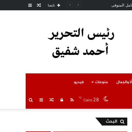
مقال
عمود
تابعنا
عشوائي
جانبي
ة والجمال
منوعات
فيديو
℃
28
RSS
تسجيل
مقال
عمود
بحث
Cairo
الدخول
عشوائي
جانبي
عن
البحث