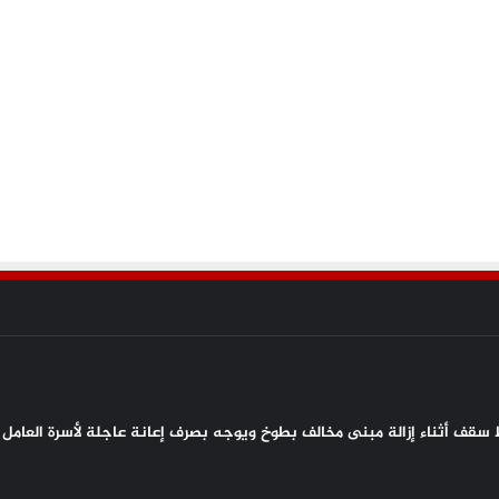
سقف أثناء إزالة مبنى مخالف بطوخ ويوجه بصرف إعانة عاجلة لأسرة العامل 