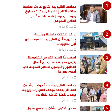
محافظ القليوبية يتابع حادث سقوط
سقف أثناء إزالة مبنى مخالف بطوخ
ويوجه بصرف إعانة عاجلة لأسرة
العامل المتوفى
منذ 12 ساعة
حركة تنقلات داخلية موسعة
بمديرية أمن القليوبية.. تعرف على
أبرز التعيينات
منذ يوم واحد
استعدادًا للعيد القومي للقليوبية..
رئيس مدينة بنها يتابع أعمال
التطوير والتجميل لظهور المدينة في
أبهى صورها
منذ 4 أيام
محافظ القليوبية يبدأ جولته بشبين
القناطر بتفقد موقف السيارات ويوجه
بإعداد خطة شاملة لتطويره
منذ 4 أيام
فحص شكوى بشأن بناء في مجول..