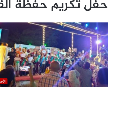
حفل تكريم حفظة القر
الأخب