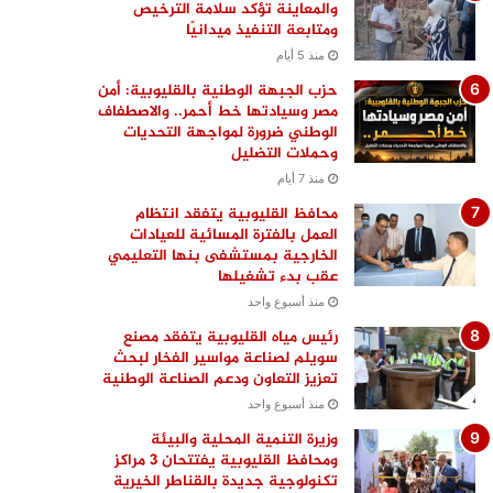
والمعاينة تؤكد سلامة الترخيص
ومتابعة التنفيذ ميدانيًا
منذ 5 أيام
حزب الجبهة الوطنية بالقليوبية: أمن
مصر وسيادتها خط أحمر.. والاصطفاف
الوطني ضرورة لمواجهة التحديات
وحملات التضليل
منذ 7 أيام
محافظ القليوبية يتفقد انتظام
العمل بالفترة المسائية للعيادات
الخارجية بمستشفى بنها التعليمي
عقب بدء تشغيلها
منذ أسبوع واحد
رئيس مياه القليوبية يتفقد مصنع
سويلم لصناعة مواسير الفخار لبحث
تعزيز التعاون ودعم الصناعة الوطنية
منذ أسبوع واحد
وزيرة التنمية المحلية والبيئة
ومحافظ القليوبية يفتتحان 3 مراكز
تكنولوجية جديدة بالقناطر الخيرية