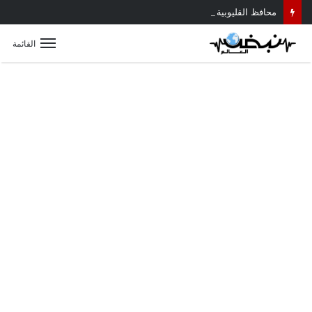
محافظ القليوبية يتابع حادث سقوط سقف أثناء إزالة مبنى مخالف بطوخ ويوجه بصرف إعانة عاجلة لأسرة العامل المتوفى
القائمة