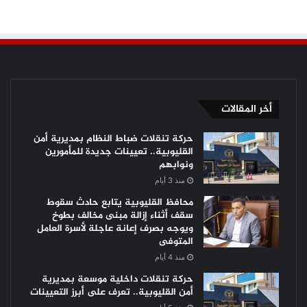
أخر المقالات
حركة تنقلات ضباط النظام بمديرية أمن
القليوبية.. تعيينات جديدة للمأمورين
ونوابهم
منذ 3 أيام
محافظ القليوبية يتابع حادث سقوط
سقف أثناء إزالة مبنى مخالف بطوخ
ويوجه بصرف إعانة عاجلة لأسرة العامل
المتوفى
منذ 4 أيام
حركة تنقلات داخلية موسعة بمديرية
أمن القليوبية.. تعرف على أبرز التعيينات