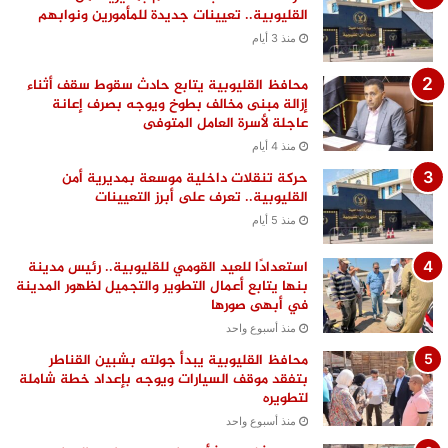
القليوبية.. تعيينات جديدة للمأمورين ونوابهم
منذ 3 أيام
محافظ القليوبية يتابع حادث سقوط سقف أثناء
إزالة مبنى مخالف بطوخ ويوجه بصرف إعانة
عاجلة لأسرة العامل المتوفى
منذ 4 أيام
حركة تنقلات داخلية موسعة بمديرية أمن
القليوبية.. تعرف على أبرز التعيينات
منذ 5 أيام
استعدادًا للعيد القومي للقليوبية.. رئيس مدينة
بنها يتابع أعمال التطوير والتجميل لظهور المدينة
في أبهى صورها
منذ أسبوع واحد
محافظ القليوبية يبدأ جولته بشبين القناطر
بتفقد موقف السيارات ويوجه بإعداد خطة شاملة
لتطويره
منذ أسبوع واحد