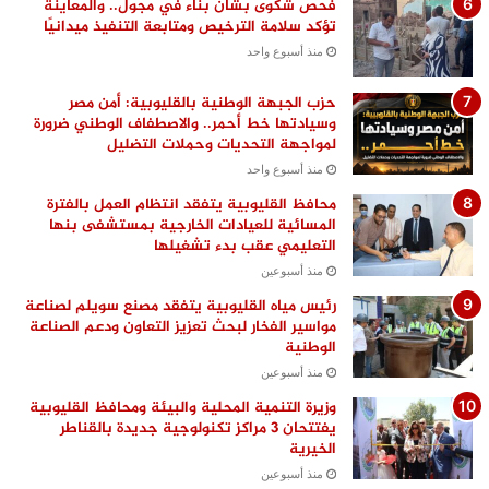
فحص شكوى بشأن بناء في مجول.. والمعاينة
تؤكد سلامة الترخيص ومتابعة التنفيذ ميدانيًا
منذ أسبوع واحد
حزب الجبهة الوطنية بالقليوبية: أمن مصر
وسيادتها خط أحمر.. والاصطفاف الوطني ضرورة
لمواجهة التحديات وحملات التضليل
منذ أسبوع واحد
محافظ القليوبية يتفقد انتظام العمل بالفترة
المسائية للعيادات الخارجية بمستشفى بنها
التعليمي عقب بدء تشغيلها
منذ أسبوعين
رئيس مياه القليوبية يتفقد مصنع سويلم لصناعة
مواسير الفخار لبحث تعزيز التعاون ودعم الصناعة
الوطنية
منذ أسبوعين
وزيرة التنمية المحلية والبيئة ومحافظ القليوبية
يفتتحان 3 مراكز تكنولوجية جديدة بالقناطر
الخيرية
منذ أسبوعين