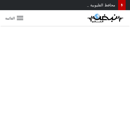
محافظ القليوبية يتابع حادث سقوط سقف أثناء إزالة مبنى مخالف بطوخ ويوجه بصرف إعانة عاجلة لأسرة العامل المتوفى
القائمة