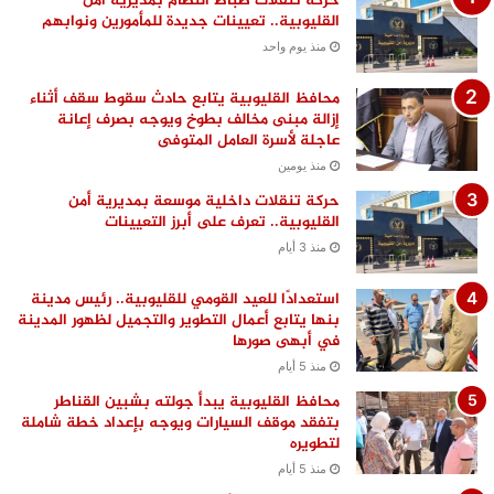
حركة تنقلات ضباط النظام بمديرية أمن
القليوبية.. تعيينات جديدة للمأمورين ونوابهم
منذ يوم واحد
محافظ القليوبية يتابع حادث سقوط سقف أثناء
إزالة مبنى مخالف بطوخ ويوجه بصرف إعانة
عاجلة لأسرة العامل المتوفى
منذ يومين
حركة تنقلات داخلية موسعة بمديرية أمن
القليوبية.. تعرف على أبرز التعيينات
منذ 3 أيام
استعدادًا للعيد القومي للقليوبية.. رئيس مدينة
بنها يتابع أعمال التطوير والتجميل لظهور المدينة
في أبهى صورها
منذ 5 أيام
محافظ القليوبية يبدأ جولته بشبين القناطر
بتفقد موقف السيارات ويوجه بإعداد خطة شاملة
لتطويره
منذ 5 أيام