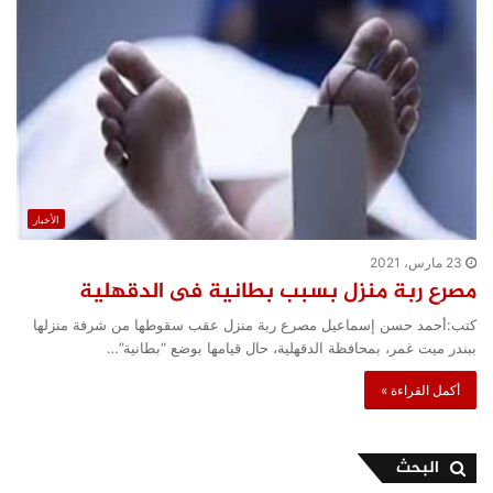
الأخبار
23 مارس، 2021
مصرع ربة منزل بسبب بطانية فى الدقهلية
كتب:أحمد حسن إسماعيل مصرع ربة منزل عقب سقوطها من شرفة منزلها
ببندر ميت غمر، بمحافظة الدقهلية، حال قيامها بوضع “بطانية”…
أكمل القراءة »
البحث