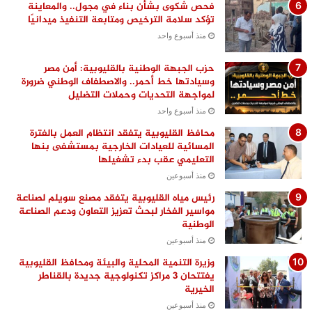
فحص شكوى بشأن بناء في مجول.. والمعاينة
تؤكد سلامة الترخيص ومتابعة التنفيذ ميدانيًا
منذ أسبوع واحد
حزب الجبهة الوطنية بالقليوبية: أمن مصر
وسيادتها خط أحمر.. والاصطفاف الوطني ضرورة
لمواجهة التحديات وحملات التضليل
منذ أسبوع واحد
محافظ القليوبية يتفقد انتظام العمل بالفترة
المسائية للعيادات الخارجية بمستشفى بنها
التعليمي عقب بدء تشغيلها
منذ أسبوعين
رئيس مياه القليوبية يتفقد مصنع سويلم لصناعة
مواسير الفخار لبحث تعزيز التعاون ودعم الصناعة
الوطنية
منذ أسبوعين
وزيرة التنمية المحلية والبيئة ومحافظ القليوبية
يفتتحان 3 مراكز تكنولوجية جديدة بالقناطر
الخيرية
منذ أسبوعين