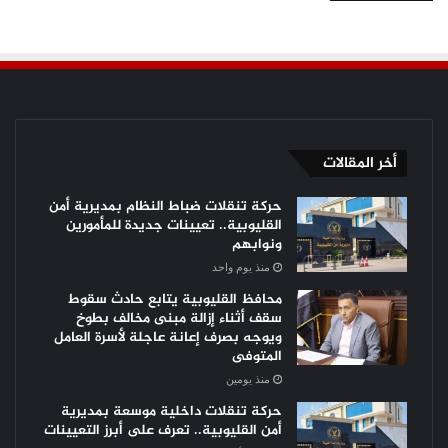
أخر المقالات
حركة تنقلات ضباط النظام بمديرية أمن
القليوبية.. تعيينات جديدة للمأمورين
ونوابهم
منذ يوم واحد
محافظ القليوبية يتابع حادث سقوط
سقف أثناء إزالة مبنى مخالف بطوخ
ويوجه بصرف إعانة عاجلة لأسرة العامل
المتوفى
منذ يومين
حركة تنقلات داخلية موسعة بمديرية
أمن القليوبية.. تعرف على أبرز التعيينات