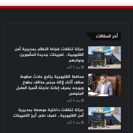
أخر المقالات
حركة تنقلات ضباط النظام بمديرية أمن
القليوبية.. تعيينات جديدة للمأمورين
ونوابهم
منذ 3 أيام
محافظ القليوبية يتابع حادث سقوط
سقف أثناء إزالة مبنى مخالف بطوخ
ويوجه بصرف إعانة عاجلة لأسرة العامل
المتوفى
منذ 4 أيام
حركة تنقلات داخلية موسعة بمديرية
أمن القليوبية.. تعرف على أبرز التعيينات
منذ 5 أيام