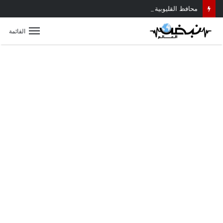
محافظ القليوبية يتابع حادث سقوط سقف أثناء إزالة مبنى مخالف بطوخ ويوجه بصرف إعانة عاجلة لأسرة العامل المتوفى
القائمة