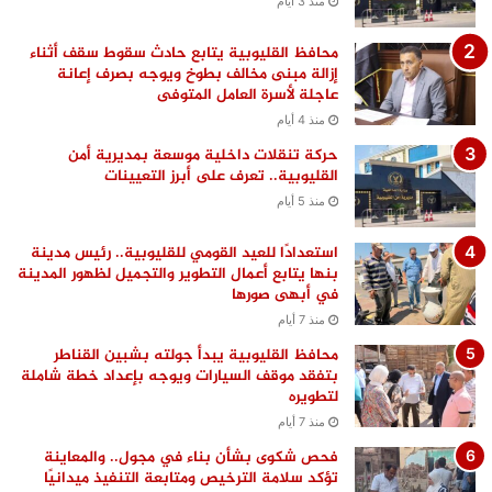
منذ 3 أيام
محافظ القليوبية يتابع حادث سقوط سقف أثناء
إزالة مبنى مخالف بطوخ ويوجه بصرف إعانة
عاجلة لأسرة العامل المتوفى
منذ 4 أيام
حركة تنقلات داخلية موسعة بمديرية أمن
القليوبية.. تعرف على أبرز التعيينات
منذ 5 أيام
استعدادًا للعيد القومي للقليوبية.. رئيس مدينة
بنها يتابع أعمال التطوير والتجميل لظهور المدينة
في أبهى صورها
منذ 7 أيام
محافظ القليوبية يبدأ جولته بشبين القناطر
بتفقد موقف السيارات ويوجه بإعداد خطة شاملة
لتطويره
منذ 7 أيام
فحص شكوى بشأن بناء في مجول.. والمعاينة
تؤكد سلامة الترخيص ومتابعة التنفيذ ميدانيًا