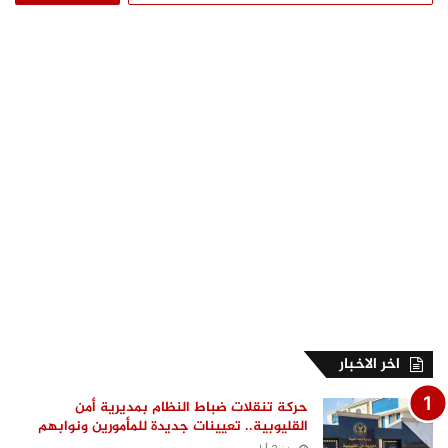
عن:
اخر الاخبار
حركة تنقلات ضباط النظام بمديرية أمن
القليوبية.. تعيينات جديدة للمأمورين ونوابهم