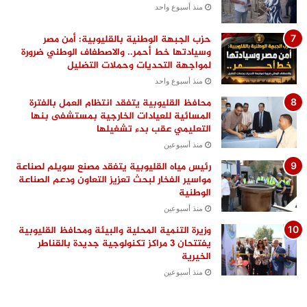
منذ أسبوع واحد
حزب الجبهة الوطنية بالقليوبية: أمن مصر
وسيادتها خط أحمر.. والاصطفاف الوطني ضرورة
لمواجهة التحديات وحملات التضليل
منذ أسبوع واحد
محافظ القليوبية يتفقد انتظام العمل بالفترة
المسائية للعيادات الخارجية بمستشفى بنها
التعليمي عقب بدء تشغيلها
منذ أسبوعين
رئيس مياه القليوبية يتفقد مصنع سويلم لصناعة
مواسير الفخار لبحث تعزيز التعاون ودعم الصناعة
الوطنية
منذ أسبوعين
وزيرة التنمية المحلية والبيئة ومحافظ القليوبية
يفتتحان 3 مراكز تكنولوجية جديدة بالقناطر
الخيرية
منذ أسبوعين