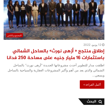
المجتمع والناس
12 يونيو، 2022
إطلاق منتجع « أزهى نورث» بالساحل الشمالي
باستثمارات 16 مليار جنيه على مساحة 250 فدانا
اطلقت مدار للتطوير أحدث مشروعاتها الجديدة “أزهى نورث” بالساحل
الشمالي والذي يعد من أهم وأكبر المشروعات العقارية والسياحية بالساحل
ويسعي…
أكمل القراءة »
البحث