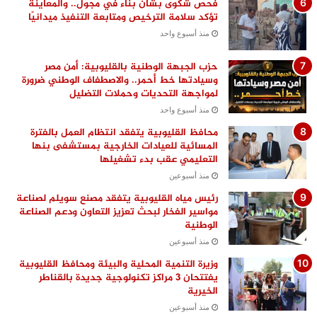
فحص شكوى بشأن بناء في مجول.. والمعاينة
تؤكد سلامة الترخيص ومتابعة التنفيذ ميدانيًا
منذ أسبوع واحد
حزب الجبهة الوطنية بالقليوبية: أمن مصر
وسيادتها خط أحمر.. والاصطفاف الوطني ضرورة
لمواجهة التحديات وحملات التضليل
منذ أسبوع واحد
محافظ القليوبية يتفقد انتظام العمل بالفترة
المسائية للعيادات الخارجية بمستشفى بنها
التعليمي عقب بدء تشغيلها
منذ أسبوعين
رئيس مياه القليوبية يتفقد مصنع سويلم لصناعة
مواسير الفخار لبحث تعزيز التعاون ودعم الصناعة
الوطنية
منذ أسبوعين
وزيرة التنمية المحلية والبيئة ومحافظ القليوبية
يفتتحان 3 مراكز تكنولوجية جديدة بالقناطر
الخيرية
منذ أسبوعين