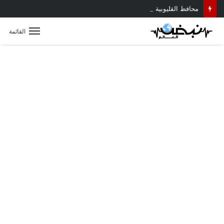
محافظ القليوبية يتابع حادث سقوط سقف أثناء إزالة مبنى مخالف بطوخ ويوجه بصرف إعانة عاجلة لأسرة العامل المتوفى
القائمة