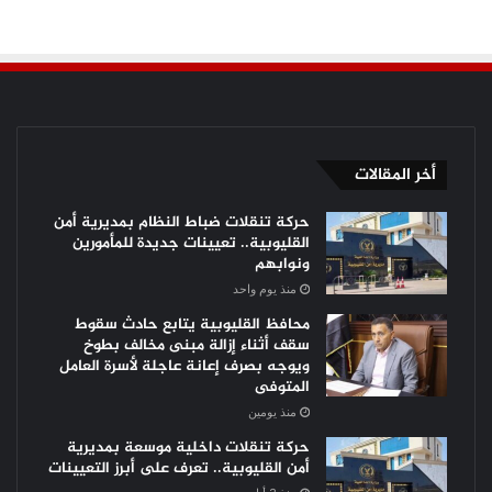
أخر المقالات
حركة تنقلات ضباط النظام بمديرية أمن
القليوبية.. تعيينات جديدة للمأمورين
ونوابهم
منذ يوم واحد
محافظ القليوبية يتابع حادث سقوط
سقف أثناء إزالة مبنى مخالف بطوخ
ويوجه بصرف إعانة عاجلة لأسرة العامل
المتوفى
منذ يومين
حركة تنقلات داخلية موسعة بمديرية
أمن القليوبية.. تعرف على أبرز التعيينات