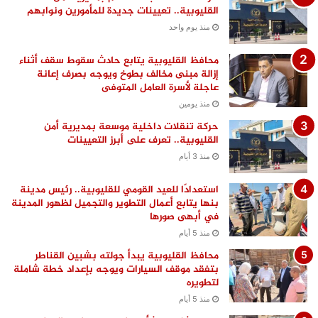
القليوبية.. تعيينات جديدة للمأمورين ونوابهم
منذ يوم واحد
محافظ القليوبية يتابع حادث سقوط سقف أثناء
إزالة مبنى مخالف بطوخ ويوجه بصرف إعانة
عاجلة لأسرة العامل المتوفى
منذ يومين
حركة تنقلات داخلية موسعة بمديرية أمن
القليوبية.. تعرف على أبرز التعيينات
منذ 3 أيام
استعدادًا للعيد القومي للقليوبية.. رئيس مدينة
بنها يتابع أعمال التطوير والتجميل لظهور المدينة
في أبهى صورها
منذ 5 أيام
محافظ القليوبية يبدأ جولته بشبين القناطر
بتفقد موقف السيارات ويوجه بإعداد خطة شاملة
لتطويره
منذ 5 أيام