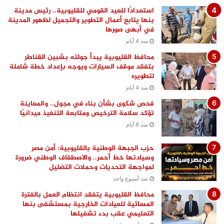
استعدادًا للعيد القومي للقليوبية.. رئيس مدينة
بنها يتابع أعمال التطوير والتجميل لظهور المدينة
في أبهى صورها
منذ 4 أيام
محافظ القليوبية يبدأ جولته بشبين القناطر
بتفقد موقف السيارات ويوجه بإعداد خطة شاملة
لتطويره
منذ 4 أيام
فحص شكوى بشأن بناء في مجول.. والمعاينة
تؤكد سلامة الترخيص ومتابعة التنفيذ ميدانيًا
منذ 6 أيام
حزب الجبهة الوطنية بالقليوبية: أمن مصر
وسيادتها خط أحمر.. والاصطفاف الوطني ضرورة
لمواجهة التحديات وحملات التضليل
منذ أسبوع واحد
محافظ القليوبية يتفقد انتظام العمل بالفترة
المسائية للعيادات الخارجية بمستشفى بنها
التعليمي عقب بدء تشغيلها