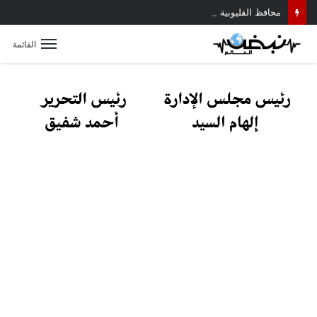
محافظ القليوبية يتابع حادث سقوط سقف أثناء إزالة مبنى مخالف بطوخ ويوجه بصرف إعانة عاجلة لأسرة العامل المتوفى
القائمة