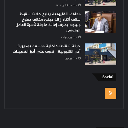
منذ ساعة واحدة
محافظ القليوبية يتابع حادث سقوط
سقف أثناء إزالة مبنى مخالف بطوخ
ويوجه بصرف إعانة عاجلة لأسرة العامل
المتوفى
منذ يوم واحد
حركة تنقلات داخلية موسعة بمديرية
أمن القليوبية.. تعرف على أبرز التعيينات
منذ يومين
Social
RSS