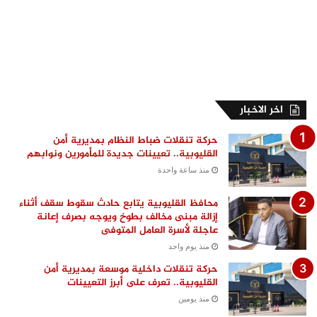
اخر الاخبار
حركة تنقلات ضباط النظام بمديرية أمن
القليوبية.. تعيينات جديدة للمأمورين ونوابهم
منذ ساعة واحدة
محافظ القليوبية يتابع حادث سقوط سقف أثناء
إزالة مبنى مخالف بطوخ ويوجه بصرف إعانة
عاجلة لأسرة العامل المتوفى
منذ يوم واحد
حركة تنقلات داخلية موسعة بمديرية أمن
القليوبية.. تعرف على أبرز التعيينات
منذ يومين