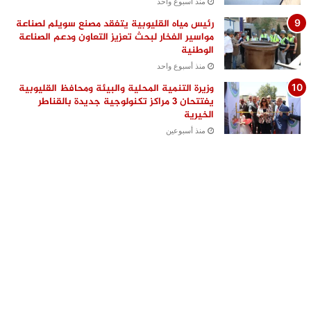
منذ أسبوع واحد
رئيس مياه القليوبية يتفقد مصنع سويلم لصناعة
مواسير الفخار لبحث تعزيز التعاون ودعم الصناعة
الوطنية
منذ أسبوع واحد
وزيرة التنمية المحلية والبيئة ومحافظ القليوبية
يفتتحان 3 مراكز تكنولوجية جديدة بالقناطر
الخيرية
منذ أسبوعين