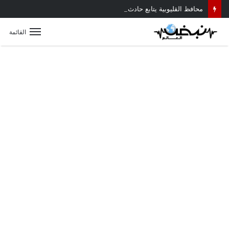
محافظ القليوبية يتابع حادث سقوط سقف أثناء إزالة مبنى مخالف بطوخ ويوجه بصرف إعانة عاجلة لأسرة العامل المتوفى
القائمة