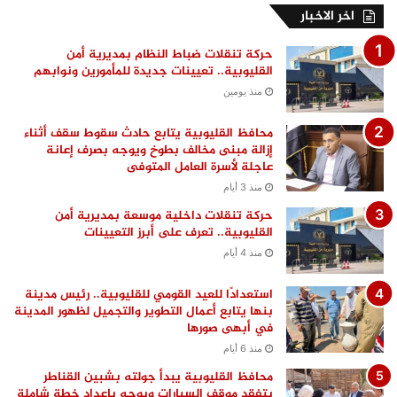
اخر الاخبار
حركة تنقلات ضباط النظام بمديرية أمن
القليوبية.. تعيينات جديدة للمأمورين ونوابهم
منذ يومين
محافظ القليوبية يتابع حادث سقوط سقف أثناء
إزالة مبنى مخالف بطوخ ويوجه بصرف إعانة
عاجلة لأسرة العامل المتوفى
منذ 3 أيام
حركة تنقلات داخلية موسعة بمديرية أمن
القليوبية.. تعرف على أبرز التعيينات
منذ 4 أيام
استعدادًا للعيد القومي للقليوبية.. رئيس مدينة
بنها يتابع أعمال التطوير والتجميل لظهور المدينة
في أبهى صورها
منذ 6 أيام
محافظ القليوبية يبدأ جولته بشبين القناطر
بتفقد موقف السيارات ويوجه بإعداد خطة شاملة