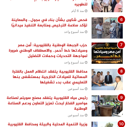
لتطويره
منذ 6 أيام
فحص شكوى بشأن بناء في مجول.. والمعاينة
تؤكد سلامة الترخيص ومتابعة التنفيذ ميدانيًا
منذ أسبوع واحد
حزب الجبهة الوطنية بالقليوبية: أمن مصر
وسيادتها خط أحمر.. والاصطفاف الوطني ضرورة
لمواجهة التحديات وحملات التضليل
منذ أسبوع واحد
محافظ القليوبية يتفقد انتظام العمل بالفترة
المسائية للعيادات الخارجية بمستشفى بنها
التعليمي عقب بدء تشغيلها
منذ أسبوعين
رئيس مياه القليوبية يتفقد مصنع سويلم لصناعة
مواسير الفخار لبحث تعزيز التعاون ودعم الصناعة
الوطنية
منذ أسبوعين
وزيرة التنمية المحلية والبيئة ومحافظ القليوبية