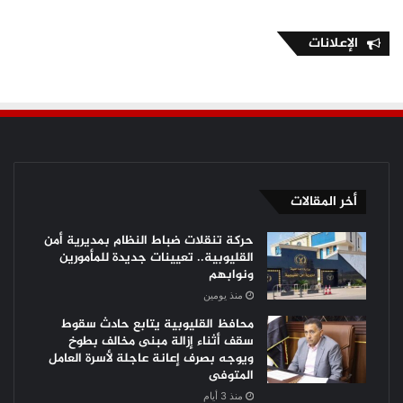
الإعلانات
أخر المقالات
حركة تنقلات ضباط النظام بمديرية أمن
القليوبية.. تعيينات جديدة للمأمورين
ونوابهم
منذ يومين
محافظ القليوبية يتابع حادث سقوط
سقف أثناء إزالة مبنى مخالف بطوخ
ويوجه بصرف إعانة عاجلة لأسرة العامل
المتوفى
منذ 3 أيام