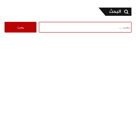
البحث
البحث
عن: