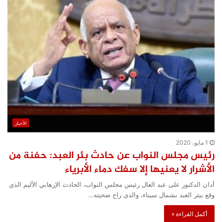
الأخبار
1 مايو، 2020
رئيس مجلس النواب عن حادث بئر العبد: حفنة من
الأشرار لا يعنيها إلا سفك دماء الأبرياء
أدان الدكتور على عبد العال رئيس مجلس النواب، الحادث الإرهابي الأليم الذي
وقع ببئر العبد بشمال سيناء، والذى راح ضحيته…
أكمل القراءة »