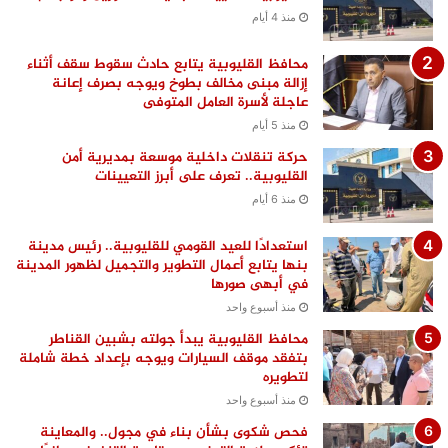
منذ 4 أيام
محافظ القليوبية يتابع حادث سقوط سقف أثناء
إزالة مبنى مخالف بطوخ ويوجه بصرف إعانة
عاجلة لأسرة العامل المتوفى
منذ 5 أيام
حركة تنقلات داخلية موسعة بمديرية أمن
القليوبية.. تعرف على أبرز التعيينات
منذ 6 أيام
استعدادًا للعيد القومي للقليوبية.. رئيس مدينة
بنها يتابع أعمال التطوير والتجميل لظهور المدينة
في أبهى صورها
منذ أسبوع واحد
محافظ القليوبية يبدأ جولته بشبين القناطر
بتفقد موقف السيارات ويوجه بإعداد خطة شاملة
لتطويره
منذ أسبوع واحد
فحص شكوى بشأن بناء في مجول.. والمعاينة