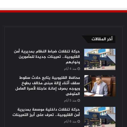
أخر المقالات
حركة تنقلات ضباط النظام بمديرية أمن
القليوبية.. تعيينات جديدة للمأمورين
ونوابهم
منذ 4 أيام
محافظ القليوبية يتابع حادث سقوط
سقف أثناء إزالة مبنى مخالف بطوخ
ويوجه بصرف إعانة عاجلة لأسرة العامل
المتوفى
منذ 5 أيام
حركة تنقلات داخلية موسعة بمديرية
أمن القليوبية.. تعرف على أبرز التعيينات
منذ 6 أيام