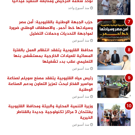
تؤكد سلامة الترخيص ومتابعة التنفيذ ميدانيًا
منذ أسبوع واحد
حزب الجبهة الوطنية بالقليوبية: أمن مصر
وسيادتها خط أحمر.. والاصطفاف الوطني ضرورة
لمواجهة التحديات وحملات التضليل
منذ أسبوعين
محافظ القليوبية يتفقد انتظام العمل بالفترة
المسائية للعيادات الخارجية بمستشفى بنها
التعليمي عقب بدء تشغيلها
منذ أسبوعين
رئيس مياه القليوبية يتفقد مصنع سويلم لصناعة
مواسير الفخار لبحث تعزيز التعاون ودعم الصناعة
الوطنية
منذ أسبوعين
وزيرة التنمية المحلية والبيئة ومحافظ القليوبية
يفتتحان 3 مراكز تكنولوجية جديدة بالقناطر
الخيرية
منذ أسبوعين