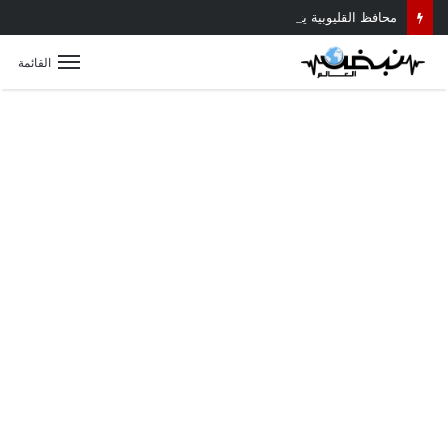
محافظ القليوبية يتابع حادث سقوط سقف أثناء إزالة مبنى مخالف بطوخ ويوجه بصرف إعانة عاجلة لأسرة العامل المتوفى
القائمة