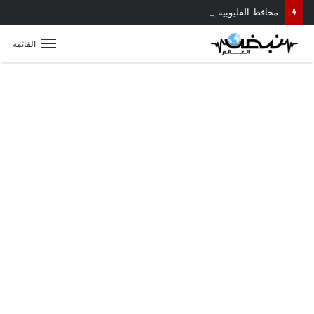
محافظ القليوبية يتابع حادث سقوط سقف أثناء إزالة مبنى مخالف بطوخ ويوجه بصرف إعانة عاجلة لأسرة العامل المتوفى
القائمة