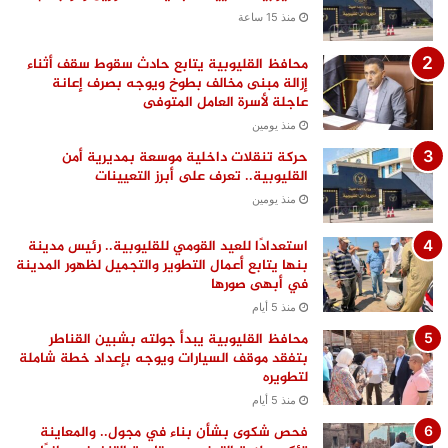
منذ 15 ساعة
محافظ القليوبية يتابع حادث سقوط سقف أثناء
إزالة مبنى مخالف بطوخ ويوجه بصرف إعانة
عاجلة لأسرة العامل المتوفى
منذ يومين
حركة تنقلات داخلية موسعة بمديرية أمن
القليوبية.. تعرف على أبرز التعيينات
منذ يومين
استعدادًا للعيد القومي للقليوبية.. رئيس مدينة
بنها يتابع أعمال التطوير والتجميل لظهور المدينة
في أبهى صورها
منذ 5 أيام
محافظ القليوبية يبدأ جولته بشبين القناطر
بتفقد موقف السيارات ويوجه بإعداد خطة شاملة
لتطويره
منذ 5 أيام
فحص شكوى بشأن بناء في مجول.. والمعاينة