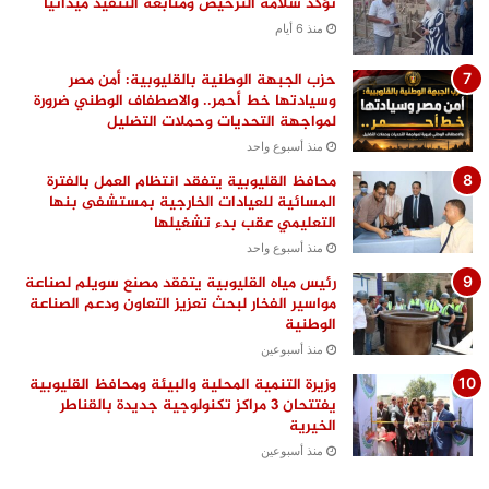
تؤكد سلامة الترخيص ومتابعة التنفيذ ميدانيًا
منذ 6 أيام
حزب الجبهة الوطنية بالقليوبية: أمن مصر
وسيادتها خط أحمر.. والاصطفاف الوطني ضرورة
لمواجهة التحديات وحملات التضليل
منذ أسبوع واحد
محافظ القليوبية يتفقد انتظام العمل بالفترة
المسائية للعيادات الخارجية بمستشفى بنها
التعليمي عقب بدء تشغيلها
منذ أسبوع واحد
رئيس مياه القليوبية يتفقد مصنع سويلم لصناعة
مواسير الفخار لبحث تعزيز التعاون ودعم الصناعة
الوطنية
منذ أسبوعين
وزيرة التنمية المحلية والبيئة ومحافظ القليوبية
يفتتحان 3 مراكز تكنولوجية جديدة بالقناطر
الخيرية
منذ أسبوعين