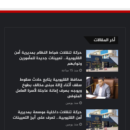
أخر المقالات
حركة تنقلات ضباط النظام بمديرية أمن
القليوبية.. تعيينات جديدة للمأمورين
ونوابهم
منذ 15 ساعة
محافظ القليوبية يتابع حادث سقوط
سقف أثناء إزالة مبنى مخالف بطوخ
ويوجه بصرف إعانة عاجلة لأسرة العامل
المتوفى
منذ يومين
حركة تنقلات داخلية موسعة بمديرية
أمن القليوبية.. تعرف على أبرز التعيينات
منذ يومين