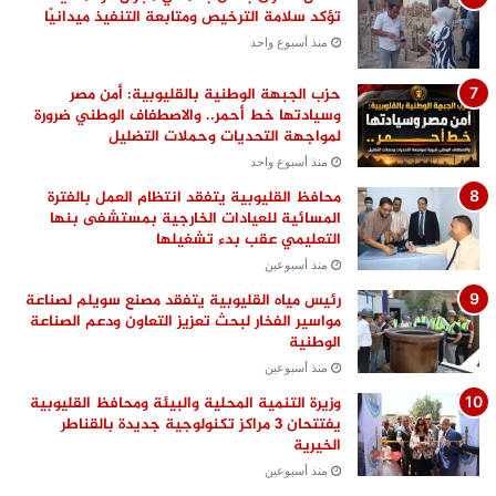
تؤكد سلامة الترخيص ومتابعة التنفيذ ميدانيًا
منذ أسبوع واحد
حزب الجبهة الوطنية بالقليوبية: أمن مصر
وسيادتها خط أحمر.. والاصطفاف الوطني ضرورة
لمواجهة التحديات وحملات التضليل
منذ أسبوع واحد
محافظ القليوبية يتفقد انتظام العمل بالفترة
المسائية للعيادات الخارجية بمستشفى بنها
التعليمي عقب بدء تشغيلها
منذ أسبوعين
رئيس مياه القليوبية يتفقد مصنع سويلم لصناعة
مواسير الفخار لبحث تعزيز التعاون ودعم الصناعة
الوطنية
منذ أسبوعين
وزيرة التنمية المحلية والبيئة ومحافظ القليوبية
يفتتحان 3 مراكز تكنولوجية جديدة بالقناطر
الخيرية
منذ أسبوعين