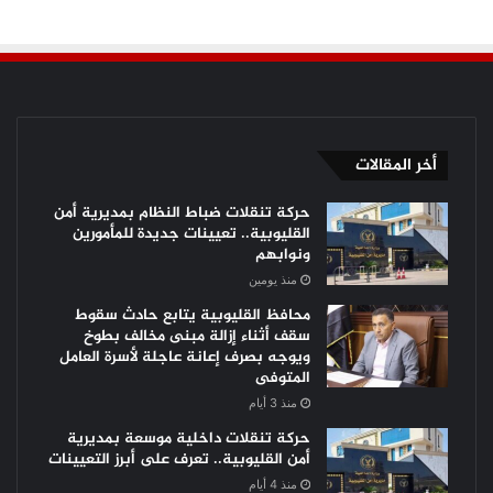
أخر المقالات
حركة تنقلات ضباط النظام بمديرية أمن
القليوبية.. تعيينات جديدة للمأمورين
ونوابهم
منذ يومين
محافظ القليوبية يتابع حادث سقوط
سقف أثناء إزالة مبنى مخالف بطوخ
ويوجه بصرف إعانة عاجلة لأسرة العامل
المتوفى
منذ 3 أيام
حركة تنقلات داخلية موسعة بمديرية
أمن القليوبية.. تعرف على أبرز التعيينات
منذ 4 أيام