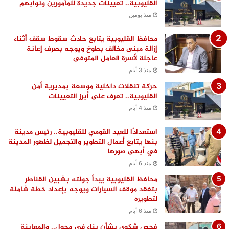
القليوبية.. تعيينات جديدة للمأمورين ونوابهم
منذ يومين
محافظ القليوبية يتابع حادث سقوط سقف أثناء
إزالة مبنى مخالف بطوخ ويوجه بصرف إعانة
عاجلة لأسرة العامل المتوفى
منذ 3 أيام
حركة تنقلات داخلية موسعة بمديرية أمن
القليوبية.. تعرف على أبرز التعيينات
منذ 4 أيام
استعدادًا للعيد القومي للقليوبية.. رئيس مدينة
بنها يتابع أعمال التطوير والتجميل لظهور المدينة
في أبهى صورها
منذ 6 أيام
محافظ القليوبية يبدأ جولته بشبين القناطر
بتفقد موقف السيارات ويوجه بإعداد خطة شاملة
لتطويره
منذ 6 أيام
فحص شكوى بشأن بناء في مجول.. والمعاينة