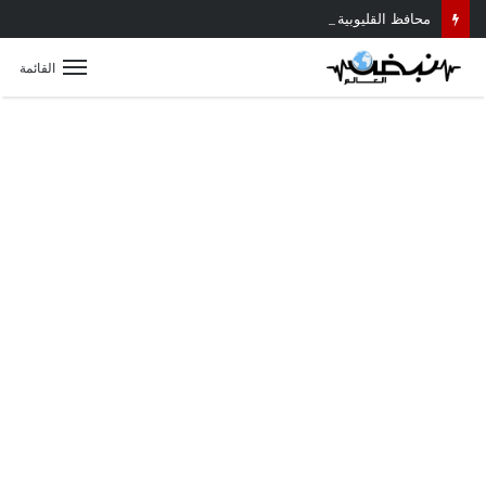
محافظ القليوبية يتابع حادث سقوط سقف أثناء إزالة مبنى مخالف بطوخ ويوجه بصرف إعانة عاجلة لأسرة العامل المتوفى
القائمة