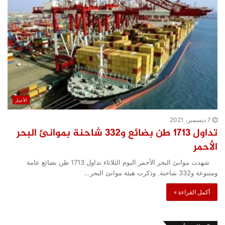
الأخبار
7 ديسمبر، 2021
تداول 1713 طن بضائع و332 شاحنة بموانئ البحر
الأحمر
شهدت موانئ البحر الأحمر اليوم الثلاثاء تداول 1713 طن بضائع عامة
ومتنوعة و332 شاحنة. وذكرت هيئة موانئ البحر…
أكمل القراءة »