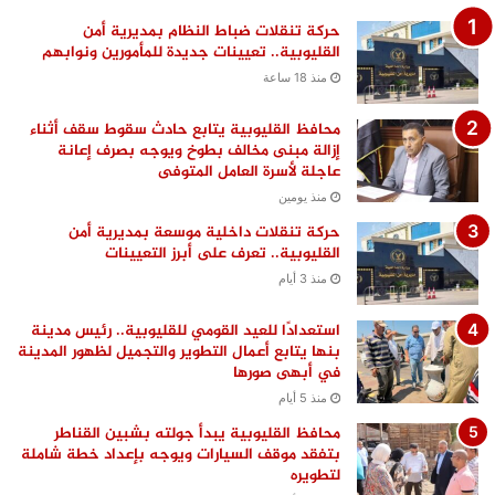
حركة تنقلات ضباط النظام بمديرية أمن
القليوبية.. تعيينات جديدة للمأمورين ونوابهم
منذ 18 ساعة
محافظ القليوبية يتابع حادث سقوط سقف أثناء
إزالة مبنى مخالف بطوخ ويوجه بصرف إعانة
عاجلة لأسرة العامل المتوفى
منذ يومين
حركة تنقلات داخلية موسعة بمديرية أمن
القليوبية.. تعرف على أبرز التعيينات
منذ 3 أيام
استعدادًا للعيد القومي للقليوبية.. رئيس مدينة
بنها يتابع أعمال التطوير والتجميل لظهور المدينة
في أبهى صورها
منذ 5 أيام
محافظ القليوبية يبدأ جولته بشبين القناطر
بتفقد موقف السيارات ويوجه بإعداد خطة شاملة
لتطويره