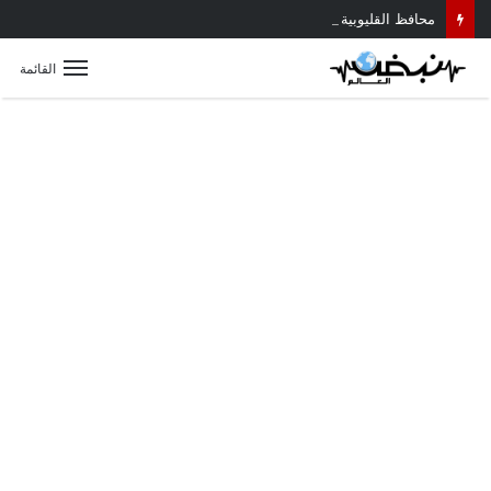
محافظ القليوبية يتابع حادث سقوط سقف أثناء إزالة مبنى مخالف بطوخ ويوجه بصرف إعانة عاجلة لأسرة العامل المتوفى
القائمة