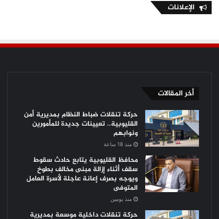
الإعلانات
أخر المقالات
حركة تنقلات ضباط النظام بمديرية أمن
القليوبية.. تعيينات جديدة للمأمورين
ونوابهم
منذ 18 ساعة
محافظ القليوبية يتابع حادث سقوط
سقف أثناء إزالة مبنى مخالف بطوخ
ويوجه بصرف إعانة عاجلة لأسرة العامل
المتوفى
منذ يومين
حركة تنقلات داخلية موسعة بمديرية