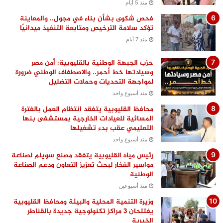
منذ 5 أيام
فحص شكوى بشأن بناء في مجول.. والمعاينة
تؤكد سلامة الترخيص ومتابعة التنفيذ ميدانيًا
منذ 7 أيام
حزب الجبهة الوطنية بالقليوبية: أمن مصر
وسيادتها خط أحمر.. والاصطفاف الوطني ضرورة
لمواجهة التحديات وحملات التضليل
منذ أسبوع واحد
محافظ القليوبية يتفقد انتظام العمل بالفترة
المسائية للعيادات الخارجية بمستشفى بنها
التعليمي عقب بدء تشغيلها
منذ أسبوع واحد
رئيس مياه القليوبية يتفقد مصنع سويلم لصناعة
مواسير الفخار لبحث تعزيز التعاون ودعم الصناعة
الوطنية
منذ أسبوعين
وزيرة التنمية المحلية والبيئة ومحافظ القليوبية
يفتتحان 3 مراكز تكنولوجية جديدة بالقناطر
الخيرية