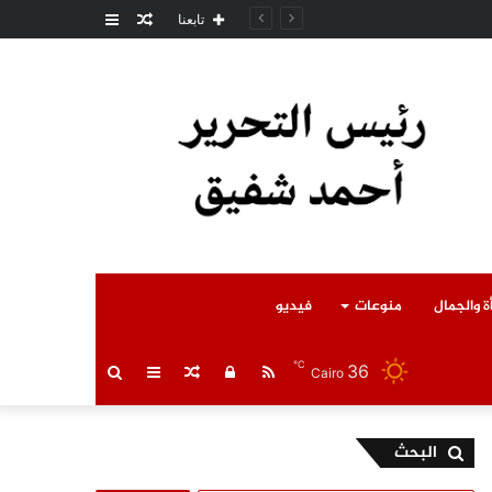
مقال
عمود
امل المتوفى
تابعنا
عشوائي
جانبي
ة والجمال
منوعات
فيديو
℃
36
RSS
تسجيل
مقال
عمود
بحث
Cairo
الدخول
عشوائي
جانبي
عن
البحث