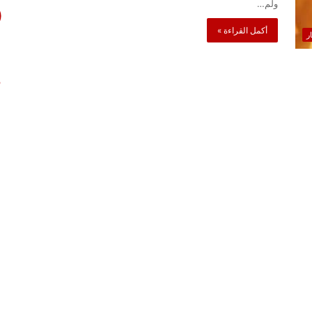
ولم…
أكمل القراءة »
ار