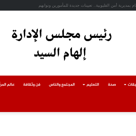
حادث سقوط سقف أثناء إزالة مبنى مخالف بطوخ ويوجه بصرف إعانة عاجلة لأسرة الع
يقات
صحة
التعليم
المجتمع والناس
فن وثقافة
عالم المرأ