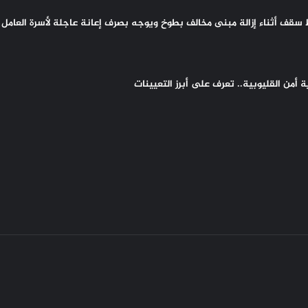
سقف أثناء إزالة مبنى مخالف بطوخ ويوجه بصرف إعانة عاجلة لأسرة العامل 
أمن القليوبية.. تعرف على أبرز التعيينات