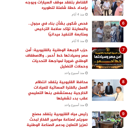
القناطر بتفقد موقف السيارات ويوجه
بإعداد خطة شاملة لتطويره
منذ 4 أيام
فحص شكوى بشأن بناء في مجول..
والمعاينة تؤكد سلامة الترخيص
ومتابعة التنفيذ ميدانيًا
منذ 6 أيام
حزب الجبهة الوطنية بالقليوبية: أمن
مصر وسيادتها خط أحمر.. والاصطفاف
الوطني ضرورة لمواجهة التحديات
وحملات التضليل
منذ أسبوع واحد
محافظ القليوبية يتفقد انتظام
العمل بالفترة المسائية للعيادات
الخارجية بمستشفى بنها التعليمي
عقب بدء تشغيلها
منذ أسبوع واحد
رئيس مياه القليوبية يتفقد مصنع
سويلم لصناعة مواسير الفخار لبحث
تعزيز التعاون ودعم الصناعة الوطنية