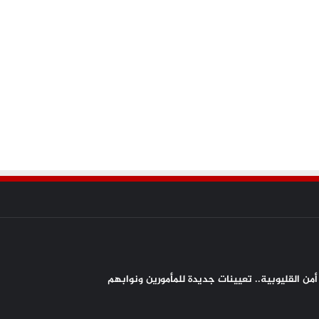
من القليوبية.. تعيينات جديدة للمأمورين ونوابهم