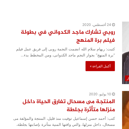
24 أغسطس، 2020
روبي تشارك ماجد الكدواني في بطولة
فيلم برة المنهج
كتبت: ريهام سلام الله انضمت النجمة روبى إلى فريق عمل فيلم
“برة المنهج” بجوار النجم ماجد الكدوانى، ومن المخطط بدء…
أكمل القراءة »
ار
10 يوليو، 2020
المنتجة مى مسحال تفارق الحياة داخل
منزلها متأثرة بجلطة
كتب: أحمد حسن إسماعيل توفيت منذ قليل، المنتجة والمؤلفة مى
مسحال، داخل منزلها، والتي وافتها المنية متأثرة بإصابتها بجلطة،