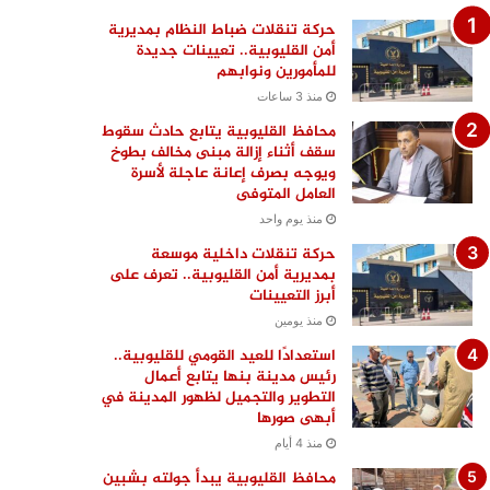
حركة تنقلات ضباط النظام بمديرية
أمن القليوبية.. تعيينات جديدة
للمأمورين ونوابهم
منذ 3 ساعات
محافظ القليوبية يتابع حادث سقوط
سقف أثناء إزالة مبنى مخالف بطوخ
ويوجه بصرف إعانة عاجلة لأسرة
العامل المتوفى
منذ يوم واحد
حركة تنقلات داخلية موسعة
بمديرية أمن القليوبية.. تعرف على
أبرز التعيينات
منذ يومين
استعدادًا للعيد القومي للقليوبية..
رئيس مدينة بنها يتابع أعمال
التطوير والتجميل لظهور المدينة في
أبهى صورها
منذ 4 أيام
محافظ القليوبية يبدأ جولته بشبين