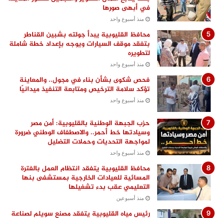
في أبهى صورها
منذ أسبوع واحد
محافظ القليوبية يبدأ جولته بشبين القناطر
بتفقد موقف السيارات ويوجه بإعداد خطة شاملة
لتطويره
منذ أسبوع واحد
فحص شكوى بشأن بناء في مجول.. والمعاينة
تؤكد سلامة الترخيص ومتابعة التنفيذ ميدانيًا
منذ أسبوع واحد
حزب الجبهة الوطنية بالقليوبية: أمن مصر
وسيادتها خط أحمر.. والاصطفاف الوطني ضرورة
لمواجهة التحديات وحملات التضليل
منذ أسبوع واحد
محافظ القليوبية يتفقد انتظام العمل بالفترة
المسائية للعيادات الخارجية بمستشفى بنها
التعليمي عقب بدء تشغيلها
منذ أسبوعين
رئيس مياه القليوبية يتفقد مصنع سويلم لصناعة