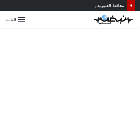
محافظ القليوبية يتابع حادث سقوط سقف أثناء إزالة مبنى مخالف بطوخ ويوجه بصرف إعانة عاجلة لأسرة العامل المتوفى
القائمة