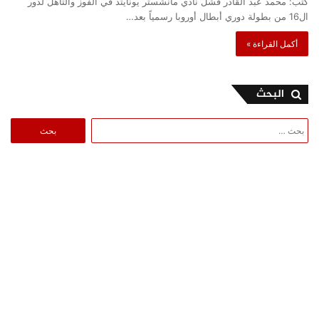
كتب: محمد عبد القادر فشل نادي مانشستر يونايتد في الفوز والتأهل لدور
ال16 من بطولة دوري أبطال أوروبا رسمياً بعد…
أكمل القراءة »
البحث
البحث
عن: