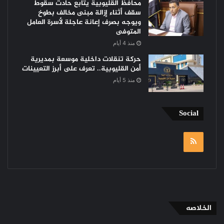
محافظ القليوبية يتابع حادث سقوط
سقف أثناء إزالة مبنى مخالف بطوخ
ويوجه بصرف إعانة عاجلة لأسرة العامل
المتوفى
منذ 4 أيام
حركة تنقلات داخلية موسعة بمديرية
أمن القليوبية.. تعرف على أبرز التعيينات
منذ 5 أيام
Social
RSS
الخلاصه