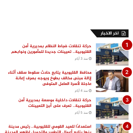
اخر الاخبار
حركة تنقلات ضباط النظام بمديرية أمن
القليوبية.. تعيينات جديدة للمأمورين ونوابهم
منذ 3 أيام
محافظ القليوبية يتابع حادث سقوط سقف أثناء
إزالة مبنى مخالف بطوخ ويوجه بصرف إعانة
عاجلة لأسرة العامل المتوفى
منذ 4 أيام
حركة تنقلات داخلية موسعة بمديرية أمن
القليوبية.. تعرف على أبرز التعيينات
منذ 5 أيام
استعدادًا للعيد القومي للقليوبية.. رئيس مدينة
بنها يتابع أعمال التطوير والتجميل لظهور المدينة