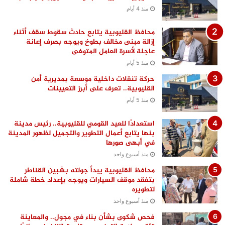
منذ 4 أيام
محافظ القليوبية يتابع حادث سقوط سقف أثناء
إزالة مبنى مخالف بطوخ ويوجه بصرف إعانة
عاجلة لأسرة العامل المتوفى
منذ 5 أيام
حركة تنقلات داخلية موسعة بمديرية أمن
القليوبية.. تعرف على أبرز التعيينات
منذ 5 أيام
استعدادًا للعيد القومي للقليوبية.. رئيس مدينة
بنها يتابع أعمال التطوير والتجميل لظهور المدينة
في أبهى صورها
منذ أسبوع واحد
محافظ القليوبية يبدأ جولته بشبين القناطر
بتفقد موقف السيارات ويوجه بإعداد خطة شاملة
لتطويره
منذ أسبوع واحد
فحص شكوى بشأن بناء في مجول.. والمعاينة