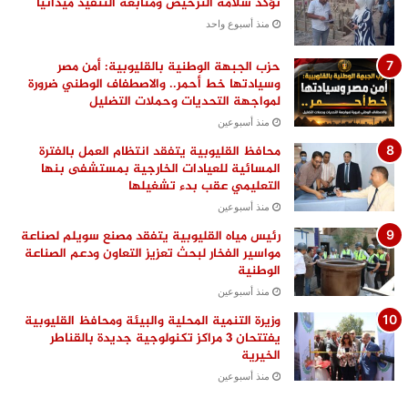
تؤكد سلامة الترخيص ومتابعة التنفيذ ميدانيًا
منذ أسبوع واحد
حزب الجبهة الوطنية بالقليوبية: أمن مصر
وسيادتها خط أحمر.. والاصطفاف الوطني ضرورة
لمواجهة التحديات وحملات التضليل
منذ أسبوعين
محافظ القليوبية يتفقد انتظام العمل بالفترة
المسائية للعيادات الخارجية بمستشفى بنها
التعليمي عقب بدء تشغيلها
منذ أسبوعين
رئيس مياه القليوبية يتفقد مصنع سويلم لصناعة
مواسير الفخار لبحث تعزيز التعاون ودعم الصناعة
الوطنية
منذ أسبوعين
وزيرة التنمية المحلية والبيئة ومحافظ القليوبية
يفتتحان 3 مراكز تكنولوجية جديدة بالقناطر
الخيرية
منذ أسبوعين