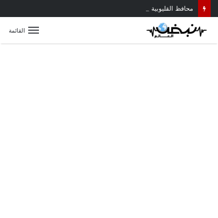
محافظ القليوبية يتابع حادث سقوط سقف أثناء إزالة مبنى مخالف بطوخ ويوجه بصرف إعانة عاجلة لأسرة العامل المتوفى
القائمة