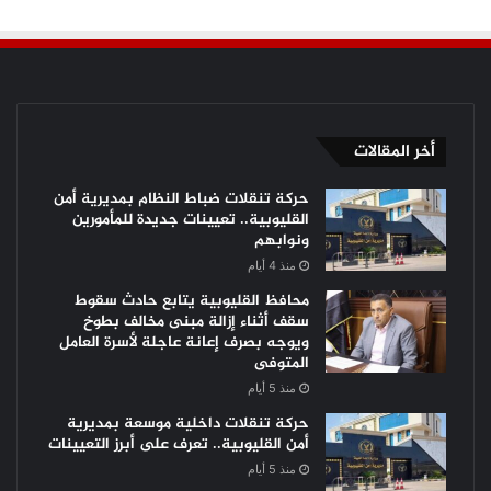
أخر المقالات
حركة تنقلات ضباط النظام بمديرية أمن
القليوبية.. تعيينات جديدة للمأمورين
ونوابهم
منذ 4 أيام
محافظ القليوبية يتابع حادث سقوط
سقف أثناء إزالة مبنى مخالف بطوخ
ويوجه بصرف إعانة عاجلة لأسرة العامل
المتوفى
منذ 5 أيام
حركة تنقلات داخلية موسعة بمديرية
أمن القليوبية.. تعرف على أبرز التعيينات
منذ 5 أيام