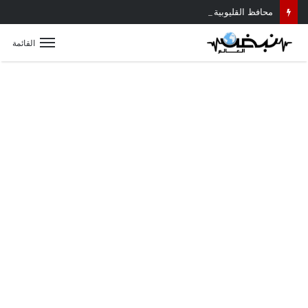
محافظ القليوبية يتابع حادث سقوط سقف أثناء إزالة مبنى مخالف بطوخ ويوجه بصرف إعانة عاجلة لأسرة العامل المتوفى
القائمة