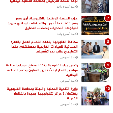
تؤكد سلامة الترخيص ومتابعة التنفيذ ميدانيًا
منذ أسبوع واحد
حزب الجبهة الوطنية بالقليوبية: أمن مصر
وسيادتها خط أحمر.. والاصطفاف الوطني ضرورة
لمواجهة التحديات وحملات التضليل
منذ أسبوع واحد
محافظ القليوبية يتفقد انتظام العمل بالفترة
المسائية للعيادات الخارجية بمستشفى بنها
التعليمي عقب بدء تشغيلها
منذ أسبوعين
رئيس مياه القليوبية يتفقد مصنع سويلم لصناعة
مواسير الفخار لبحث تعزيز التعاون ودعم الصناعة
الوطنية
منذ أسبوعين
وزيرة التنمية المحلية والبيئة ومحافظ القليوبية
يفتتحان 3 مراكز تكنولوجية جديدة بالقناطر
الخيرية
منذ أسبوعين