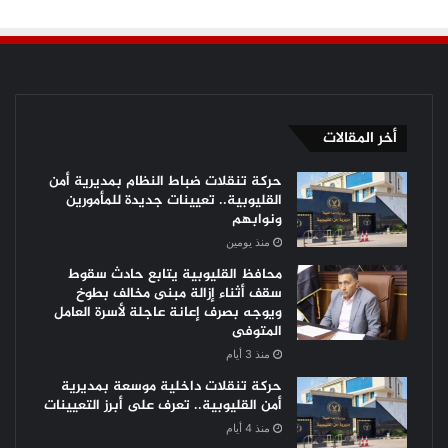
أخر المقالات
حركة تنقلات ضباط النظام بمديرية أمن
القليوبية.. تعيينات جديدة للمأمورين
ونوابهم
منذ يومين
محافظ القليوبية يتابع حادث سقوط
سقف أثناء إزالة مبنى مخالف بطوخ
ويوجه بصرف إعانة عاجلة لأسرة العامل
المتوفى
منذ 3 أيام
حركة تنقلات داخلية موسعة بمديرية
أمن القليوبية.. تعرف على أبرز التعيينات
منذ 4 أيام