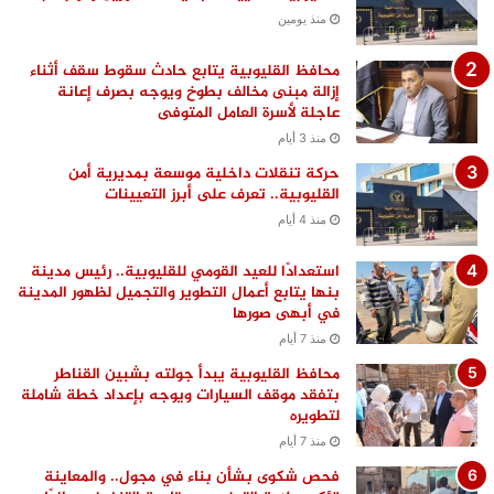
منذ يومين
محافظ القليوبية يتابع حادث سقوط سقف أثناء
إزالة مبنى مخالف بطوخ ويوجه بصرف إعانة
عاجلة لأسرة العامل المتوفى
منذ 3 أيام
حركة تنقلات داخلية موسعة بمديرية أمن
القليوبية.. تعرف على أبرز التعيينات
منذ 4 أيام
استعدادًا للعيد القومي للقليوبية.. رئيس مدينة
بنها يتابع أعمال التطوير والتجميل لظهور المدينة
في أبهى صورها
منذ 7 أيام
محافظ القليوبية يبدأ جولته بشبين القناطر
بتفقد موقف السيارات ويوجه بإعداد خطة شاملة
لتطويره
منذ 7 أيام
فحص شكوى بشأن بناء في مجول.. والمعاينة