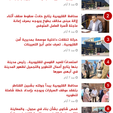
منذ 3 أيام
محافظ القليوبية يتابع حادث سقوط سقف أثناء
إزالة مبنى مخالف بطوخ ويوجه بصرف إعانة
عاجلة لأسرة العامل المتوفى
منذ 4 أيام
حركة تنقلات داخلية موسعة بمديرية أمن
القليوبية.. تعرف على أبرز التعيينات
منذ 5 أيام
استعدادًا للعيد القومي للقليوبية.. رئيس مدينة
بنها يتابع أعمال التطوير والتجميل لظهور المدينة
في أبهى صورها
منذ 7 أيام
محافظ القليوبية يبدأ جولته بشبين القناطر
بتفقد موقف السيارات ويوجه بإعداد خطة شاملة
لتطويره
منذ 7 أيام
فحص شكوى بشأن بناء في مجول.. والمعاينة