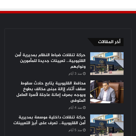
أخر المقالات
حركة تنقلات ضباط النظام بمديرية أمن
القليوبية.. تعيينات جديدة للمأمورين
ونوابهم
منذ 3 أيام
محافظ القليوبية يتابع حادث سقوط
سقف أثناء إزالة مبنى مخالف بطوخ
ويوجه بصرف إعانة عاجلة لأسرة العامل
المتوفى
منذ 4 أيام
حركة تنقلات داخلية موسعة بمديرية
أمن القليوبية.. تعرف على أبرز التعيينات
منذ 5 أيام