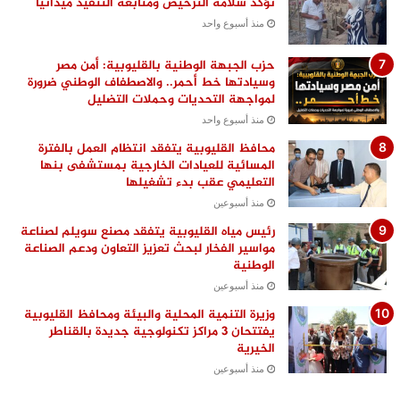
تؤكد سلامة الترخيص ومتابعة التنفيذ ميدانيًا
منذ أسبوع واحد
حزب الجبهة الوطنية بالقليوبية: أمن مصر
وسيادتها خط أحمر.. والاصطفاف الوطني ضرورة
لمواجهة التحديات وحملات التضليل
منذ أسبوع واحد
محافظ القليوبية يتفقد انتظام العمل بالفترة
المسائية للعيادات الخارجية بمستشفى بنها
التعليمي عقب بدء تشغيلها
منذ أسبوعين
رئيس مياه القليوبية يتفقد مصنع سويلم لصناعة
مواسير الفخار لبحث تعزيز التعاون ودعم الصناعة
الوطنية
منذ أسبوعين
وزيرة التنمية المحلية والبيئة ومحافظ القليوبية
يفتتحان 3 مراكز تكنولوجية جديدة بالقناطر
الخيرية
منذ أسبوعين