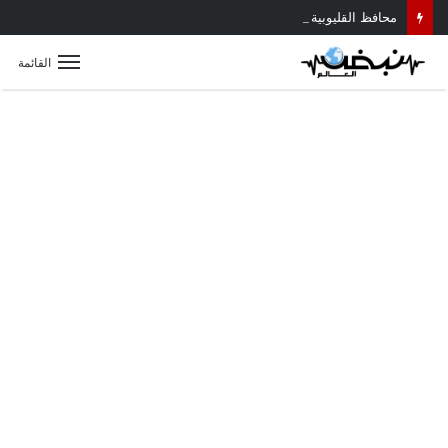
محافظ القليوبية يتابع حادث سقوط سقف أثناء إزالة مبنى مخالف بطوخ ويوجه بصرف إعانة عاجلة لأسرة العامل المتوفى
القائمة