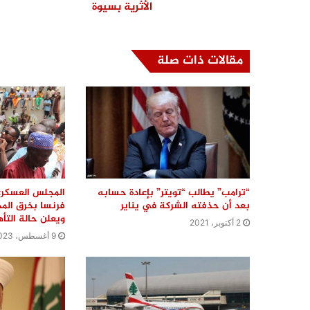
الأثرية بسيوة
مقالات ذات صلة
“ترامب” يطالب “تويتر” بإعادة حسابه
المجلس العسكري
بعد أن حذفته الشركة في يناير
فرنسا بخرق المج
ويعلن حالة التأ
2 أكتوبر، 2021
9 أغسطس، 2023