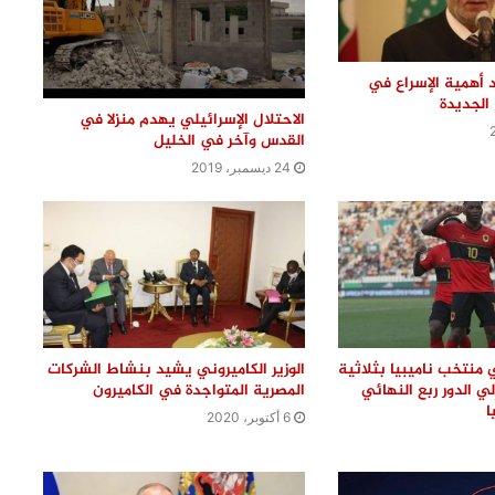
رئيس هيئة الدواء المصرية ووزيرة الصحة
الأوغندية يبحثان آفاق التعاون
 أهمية الإسراع في
الجديدة
الاحتلال الإسرائيلي يهدم منزلا في
القدس وآخر في الخليل
24 ديسمبر، 2019
 منتخب ناميبيا بثلاثية
الوزير الكاميروني يشيد بنشاط الشركات
ي الدور ربع النهائي
المصرية المتواجدة في الكاميرون
ا
6 أكتوبر، 2020