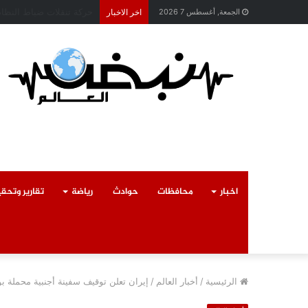
محافظ القليوبية يتابع ح
الجمعة, أغسطس 7 2026
اخر الاخبار
اخبار
محافظات
حوادث
رياضة
تقارير وتحق
الرئيسية
/
أخبار العالم
/
إيران تعلن توقيف سفينة أجنبية محملة ب