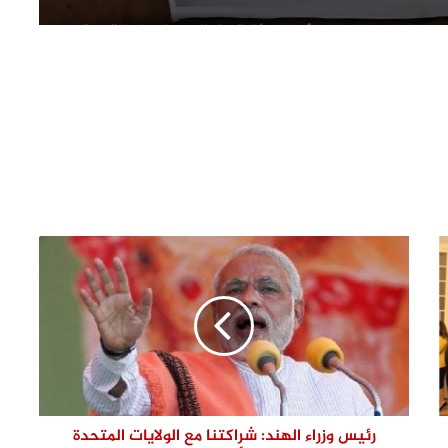
رئيس هيئة الدواء المصرية ووزيرة الصحة
الأوغندية يبحثان آفاق التعاون
وزير الصحة الفلسطيني يشيد بدور مصر
المحوري والتاريخي في دعم الشعب
الفلسطيني
مصر تعرب عن اعتزامها تقديم تصور لاعادة
إعمار غزة يضمن بقاء الشعب الفلسطيني
على أرضه
محلل سياسي: ما يحدث في سوريا كارثة
إقليمية
إصابة عدد من الفلسطينيين خلال اقتحام
قوات الاحتلال مدينة طولكرم
رئيس وزراء الهند: شراكتنا مع الولايات المتحدة