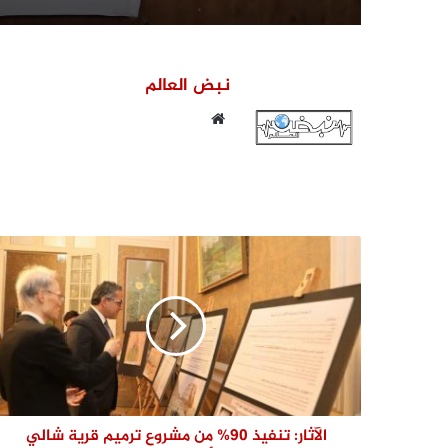
نبض العالم
موقع
الويب
الآثار: تنفيذ 90% من مشروع ترميم قرية شالي