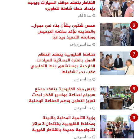
القناطر بتفقد موقف السيارات ويوجه
بإعداد خطة شاملة لتطويره
منذ 5 أيام
فحص شكوى بشأن بناء في مجول..
والمعاينة تؤكد سلامة الترخيص
ومتابعة التنفيذ ميدانيًا
منذ أسبوع واحد
محافظ القليوبية يتفقد انتظام
العمل بالفترة المسائية للعيادات
الخارجية بمستشفى بنها التعليمي
عقب بدء تشغيلها
منذ أسبوعين
رئيس مياه القليوبية يتفقد مصنع
سويلم لصناعة مواسير الفخار لبحث
تعزيز التعاون ودعم الصناعة الوطنية
منذ أسبوعين
وزيرة التنمية المحلية والبيئة
ومحافظ القليوبية يفتتحان 3 مراكز
تكنولوجية جديدة بالقناطر الخيرية
منذ أسبوعين