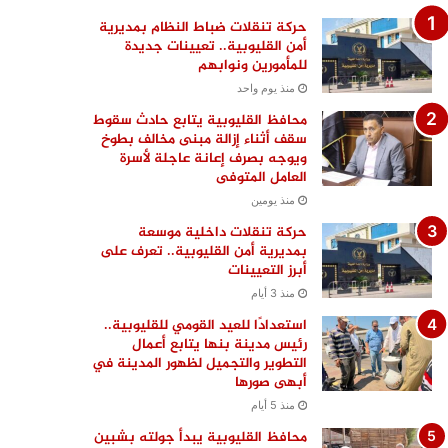
حركة تنقلات ضباط النظام بمديرية
أمن القليوبية.. تعيينات جديدة
للمأمورين ونوابهم
منذ يوم واحد
محافظ القليوبية يتابع حادث سقوط
سقف أثناء إزالة مبنى مخالف بطوخ
ويوجه بصرف إعانة عاجلة لأسرة
العامل المتوفى
منذ يومين
حركة تنقلات داخلية موسعة
بمديرية أمن القليوبية.. تعرف على
أبرز التعيينات
منذ 3 أيام
استعدادًا للعيد القومي للقليوبية..
رئيس مدينة بنها يتابع أعمال
التطوير والتجميل لظهور المدينة في
أبهى صورها
منذ 5 أيام
محافظ القليوبية يبدأ جولته بشبين