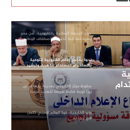
نواب وأحزاب.. إغتيال هنية: خرق واسع
لإتفاقيات دولية وتهديد بتصعيد الحرب
في غزة
حزب الجبهة الوطنية بالقليوبية: أمن مصر
وسيادتها خط أحمر.. والاصطفاف الوطني
ضرورة لمواجهة التحديات وحملات
التضليل
ندوة بمجمع إعلام القليوبية للتوعية
بالاستخدام المستدام للكهرباء وترشيد
ية
استهلاك الطاقة
دام
سقوط مبتز إلكتروني بمدينه بنها ادعى
زورًا تورط ضابط شرطة لتهديد سيدة
ونشر صور خاصة بها
وزير الخارجية: قوة العالم العربي تكمن
في وحدته