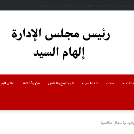
ادث سقوط سقف أثناء إزالة مبنى مخالف بطوخ ويوجه بصرف إعانة عاجلة لأسرة العا
يقات
صحة
التعليم
المجتمع والناس
فن وثقافة
عالم المرأ
وقود واعتقال طاقمها