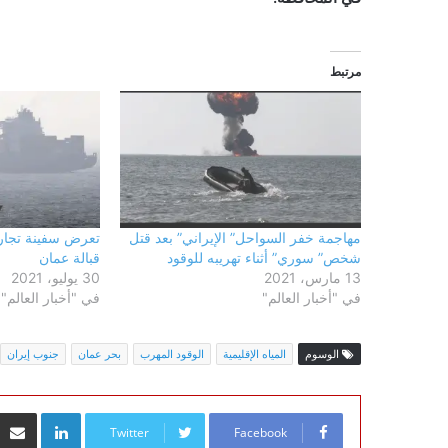
مرتبط
مهاجمة خفر السواحل” الإيراني” بعد قتل
تعرض سفينة تجاري
شخص” سوري” أثناء تهريبه للوقود
قبالة عمان
13 مارس، 2021
30 يوليو، 2021
في "أخبار العالم"
في "أخبار العالم"
الوسوم
المياه الإقليمية
الوقود المهرب
بحر عمان
جنوب إيران
inkedIn
Twitter
Facebook