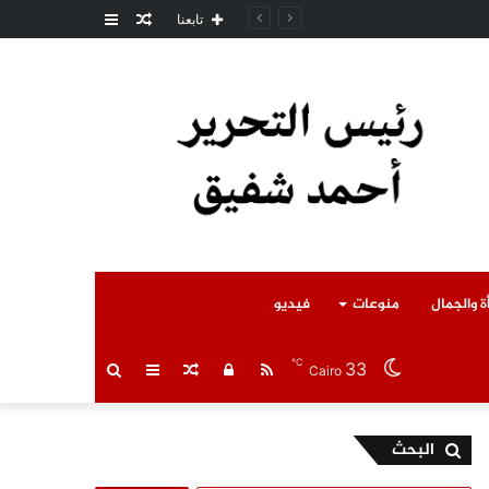
مقال
عمود
مل المتوفى
تابعنا
عشوائي
جانبي
ة والجمال
منوعات
فيديو
℃
33
RSS
تسجيل
مقال
عمود
بحث
Cairo
الدخول
عشوائي
جانبي
عن
البحث