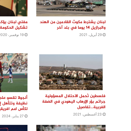
لبنان يشترط مكوث القادمين من الهند
مفتي لبنان يؤكد
والبرازيل 14 يوما في بلد آخر
تشكيل الحكومة 
29 أبريل، 2021
19 نوفمبر، 2020
فلسطين تُحمل الاحتلال المسؤولية
أنجولا تقسو علي
جرائم بؤر الإرهاب اليهودي في الضفة
نظيفة وتتأهل إل
الغربية…تفاصيل
لكأس امم افريقي
23 أغسطس، 2021
27 يناير، 2024