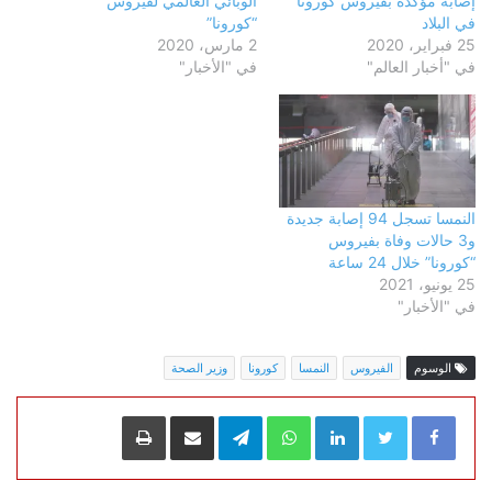
إصابة مؤكدة بفيروس كورونا
الوبائي العالمي لفيروس
في البلاد
“كورونا”
25 فبراير، 2020
2 مارس، 2020
في "أخبار العالم"
في "الأخبار"
النمسا تسجل 94 إصابة جديدة
و3 حالات وفاة بفيروس
“كورونا” خلال 24 ساعة
25 يونيو، 2021
في "الأخبار"
الوسوم
الفيروس
النمسا
كورونا
وزير الصحة
LinkedIn
WhatsApp
Telegram
مشاركة عبر البريد
طباعة