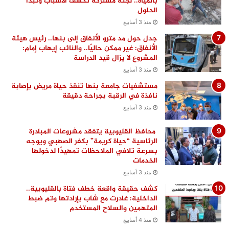
بالمياه.. لجنة مشتركة تكشف الأسباب وتبدأ
الحلول
منذ 3 أسابيع
جدل حول مد مترو الأنفاق إلى بنها.. رئيس هيئة
الأنفاق: غير ممكن حاليًا.. والنائب إيهاب إمام:
المشروع لا يزال قيد الدراسة
منذ 3 أسابيع
مستشفيات جامعة بنها تنقذ حياة مريض بإصابة
نافذة في الرقبة بجراحة دقيقة
منذ 3 أسابيع
محافظ القليوبية يتفقد مشروعات المبادرة
الرئاسية “حياة كريمة” بكفر الصهبي ويوجه
بسرعة تلافي الملاحظات تمهيدًا لدخولها
الخدمات
منذ 3 أسابيع
كشف حقيقة واقعة خطف فتاة بالقليوبية..
الداخلية: غادرت مع شاب بإرادتها وتم ضبط
المتهمين والسلاح المستخدم
منذ 4 أسابيع