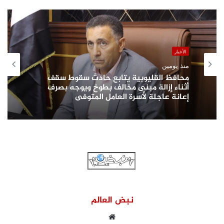
الأخبار
منذ يومين
محافظ القليوبية يتابع حادث سقوط سقف
أثناء إزالة مبنى مخالف بطوخ ويوجه بصرف
إعانة عاجلة لأسرة العامل المتوفى
نبض العالم
موقع