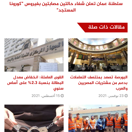
سلطنة عمان تعلن شفاء حالتين مصابتين بفيروس "كورونا
المستجد"
مقالات ذات صلة
البورصة تصعد بمنتصف التعاملات
القوى العاملة: انخفاض معدل
بدعم من مشتريات المصريين
البطالة بنسبة 2،3% على أساس
والعرب
سنوي
23 نوفمبر، 2021
15 أغسطس، 2021