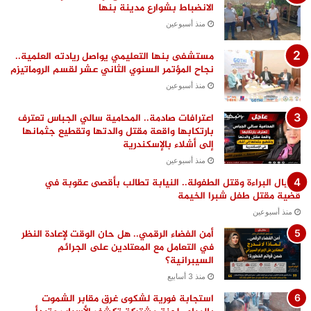
الانضباط بشوارع مدينة بنها
منذ أسبوعين
مستشفى بنها التعليمي يواصل ريادته العلمية..
نجاح المؤتمر السنوي الثاني عشر لقسم الروماتيزم
منذ أسبوعين
اعترافات صادمة.. المحامية سالي الجباس تعترف
بارتكابها واقعة مقتل والدتها وتقطيع جثمانها
إلى أشلاء بالإسكندرية
منذ أسبوعين
اغتيال البراءة وقتل الطفولة.. النيابة تطالب بأقصى عقوبة في
قضية مقتل طفل شبرا الخيمة
منذ أسبوعين
أمن الفضاء الرقمي.. هل حان الوقت لإعادة النظر
في التعامل مع المعتادين على الجرائم
السيبرانية؟
منذ 3 أسابيع
استجابة فورية لشكوى غرق مقابر الشموت