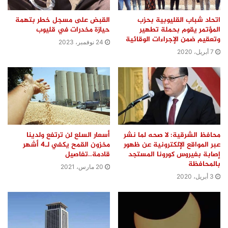
اتحاد شباب القليوبية بحزب
القبض على مسجل خطر بتهمة
المؤتمر يقوم بحملة تطهير
حيازة مخدرات في قليوب
وتعقيم ضمن الإجراءات الوقائية
24 نوفمبر، 2023
7 أبريل، 2020
محافظ الشرقية: لا صحه لما نشر
أسعار السلع لن ترتفع ولدينا
عبر المواقع الإلكترونية عن ظهور
مخزون القمح يكفي لـ4 أشهر
إصابة بفيروس كورونا المستجد
قادمة..تفاصيل
بالمحافظة
20 مارس، 2021
3 أبريل، 2020