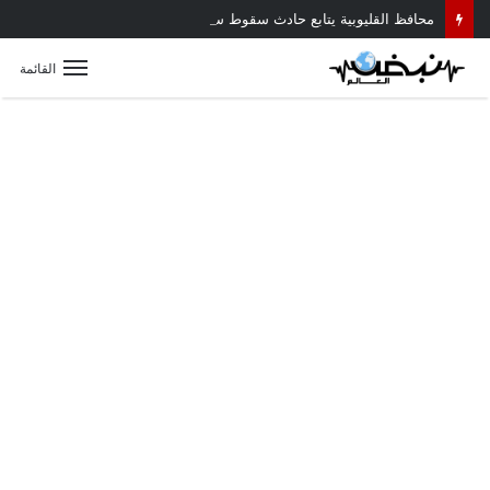
محافظ القليوبية يتابع حادث سقوط سقف أثناء إزالة مبنى مخالف بطوخ ويوجه بصرف إعانة عاجلة لأسرة العامل المتوفى
القائمة