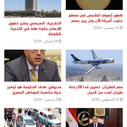
ظهور كسوف للشمس فى معظم
جنوب أمريكا الآن ولن يرى بمصر
الخارجية: السيسي يعتبر حقوق
14 ديسمبر، 2020
الإنسان مكونا هاما في التنمية
الشاملة
24 فبراير، 2020
مصر للطيران: تسيير غدا 28 رحلة
مدبولي: هدف الحكومة هو توفير
طيران لعدد من الدول
حياة مناسبة للمواطن المصري
15 أغسطس، 2020
9 سبتمبر، 2020