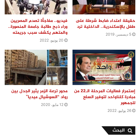
حقيقة اعتداء ضابط شرطة على
فيديو.. مفاجأة تصدم المصريين
طفل بالإسكندرية.. الداخلية ترد
وراء ذبح طالبة جامعة المنصورة..
والمتهم يكشف سبب جريمته
5 ديسمبر، 2019
20 يونيو، 2022
إستمرار فعاليات المرحلة الـ22 من
محور ترعة الزمر يثير الجدل بين
مبادرة كلناواحد لتوفير السلع
رواد “السوشيال ميديا”
للجمهور
12 مايو، 2020
26 يوليو، 2022
البحث