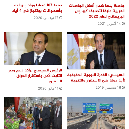
ضبط 107 قضايا مواد بترولية
جامعة بنها ضمن أفضل الجامعات
وأسطوانات بوتاجاز فى 4 أيام
العربية طبقا لتصنيف كيو إس
البريطاني لعام 2022
17 نوفمبر، 2020
14 أكتوبر، 2021
الرئيس السيسي يؤكد دعم مصر
السيسي: القدرة النووية الحقيقية
الثابت لأمن واستقرار العراق
لأية دولة هي الاستقرار والتنمية
الشقيق
16 ديسمبر، 2019
11 مايو، 2020