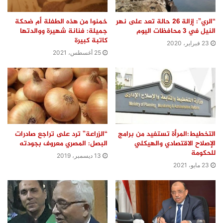
“الري”: إزالة 26 حالة تعد على نهر
خمنوا من هذه الطفلة أم ضحكة
النيل في 3 محافظات اليوم
جميلة: فنانة شهيرة ووالدتها
كاتبة كبيرة
23 فبراير، 2020
25 أغسطس، 2021
التخطيط:المرأة تستفيد من برامج
“الزراعة” ترد على تراجع صادرات
الإصلاح الاقتصادي والهيكلي
البصل: المصري معروف بجودته
للحكومة
13 ديسمبر، 2019
23 مايو، 2021