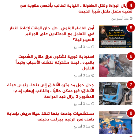
اغتيال البراءة وقتل الطفولة.. النيابة تطالب بأقصى عقوبة في
قضية مقتل طفل شبرا الخيمة
منذ أسبوعين
أمن الفضاء الرقمي.. هل حان الوقت لإعادة النظر
في التعامل مع المعتادين على الجرائم
السيبرانية؟
منذ 3 أسابيع
استجابة فورية لشكوى غرق مقابر الشموت
بالمياه.. لجنة مشتركة تكشف الأسباب وتبدأ
الحلول
منذ 3 أسابيع
جدل حول مد مترو الأنفاق إلى بنها.. رئيس هيئة
الأنفاق: غير ممكن حاليًا.. والنائب إيهاب إمام:
المشروع لا يزال قيد الدراسة
منذ 3 أسابيع
مستشفيات جامعة بنها تنقذ حياة مريض بإصابة
نافذة في الرقبة بجراحة دقيقة
منذ 3 أسابيع