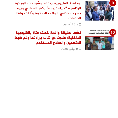
محافظ القليوبية يتفقد مشروعات المبادرة
الرئاسية “حياة كريمة” بكفر الصهبي ويوجه
بسرعة تلافي الملاحظات تمهيدًا لدخولها
الخدمات
منذ 3 أسابيع
كشف حقيقة واقعة خطف فتاة بالقليوبية..
الداخلية: غادرت مع شاب بإرادتها وتم ضبط
المتهمين والسلاح المستخدم
9 يوليو، 2026