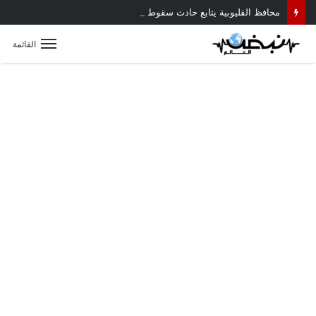
محافظ القليوبية يتابع حادث سقوط سقف أثناء إزالة مبنى مخالف بطوخ ويوجه بصرف إعانة عاجلة لأسرة العامل المتوفى
القائمة