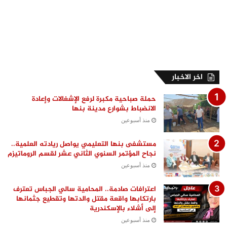
اخر الاخبار
حملة صباحية مكبرة لرفع الإشغالات وإعادة
الانضباط بشوارع مدينة بنها
منذ أسبوعين
مستشفى بنها التعليمي يواصل ريادته العلمية..
نجاح المؤتمر السنوي الثاني عشر لقسم الروماتيزم
منذ أسبوعين
اعترافات صادمة.. المحامية سالي الجباس تعترف
بارتكابها واقعة مقتل والدتها وتقطيع جثمانها
إلى أشلاء بالإسكندرية
منذ أسبوعين