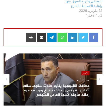
التوفيقي وعزبة السوق ببنها
وإعادة الانضباط للشارع
31 مارس، 2026
في "الأخبار"
LinkedIn
WhatsApp
Telegram
مشاركة عبر البريد
طباعة
الأخبار
منذ 3 أيام
محافظ القليوبية يتابع حادث سقوط سقف
أثناء إزالة مبنى مخالف بطوخ ويوجه بصرف
إعانة عاجلة لأسرة العامل المتوفى