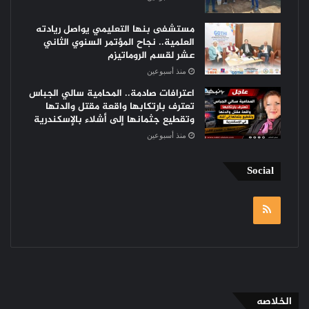
مستشفى بنها التعليمي يواصل ريادته
العلمية.. نجاح المؤتمر السنوي الثاني
عشر لقسم الروماتيزم
منذ أسبوعين
اعترافات صادمة.. المحامية سالي الجباس
تعترف بارتكابها واقعة مقتل والدتها
وتقطيع جثمانها إلى أشلاء بالإسكندرية
منذ أسبوعين
Social
RSS
الخلاصه