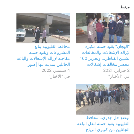
مرتبط
“الهجان” يقود حملة مكبرة
محافظ القليوبية يتابع
لإزالة الإشغالات والمخالفات
المشروعات ويقود حملة
بشبين القناطر… وتحرير 160
مفاجئة لإزالة الإشغالات والباعة
محضر مخالفات إشغالات
الجائلين بمدينة بنها |صور
2 فبراير، 2021
4 سبتمبر، 2022
في "الأخبار"
في "الأخبار"
لوضع حل جذري.. محافظ
القليوبية يقود حملة لنقل الباعة
الجائلين من كوبري الرياح