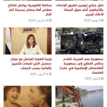
غلق جزئي ليومين لطريق الواحات
محافظ القليوبية يواصل افتتاح
بالاتجاهين أمام سوق الجملة
معارض أهلا رمضان بمدينة كفر
لانشاء كوبرى
شكر
3 يونيو، 2022
22 مارس، 2022
جمهورية مصر العربية تتقدم
وزيرة الهجرة تتواصل مع نوران
بخالص التعازي إلى جمهورية
حسنين التي تعرضت للتمييز
أفغانستان الإسلامية في حادث
بألمانيا بسبب الحجاب
العاصمة
10 أبريل، 2021
9 مايو، 2021