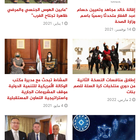
إقالة خالد مجاهد وتعيين حسام
“مابين الهوس الجنسي والمرضي
عبد الغفار متحدثًا رسميًا باسم
ظاهرة تجتاح الغرب”
وزارة الصحة
1 يناير، 2021
14 نوفمبر، 2021
إطلاق منافسات النسخة الثانية
المشاط تبحث مع مديرة مكتب
من دوري منتخبات كرة السلة للصم
الوكالة الأمريكية للتنمية الدولية
بنات
موقف المشروعات الجارية
واستراتيجية التعاون المستقبلية
2 مارس، 2022
4 مايو، 2021