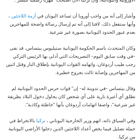
وأشار إلى أنه من واجب أوروبا أن تساعد اليونان في
أزمة اللاجئين
،
وأنها ستفعل ذلك، لافتا إلى أنه تم إرسال رسالة واضحة للمهاجرين
بعدم عبور الحدود اليونانية بصورة غير شرعية.
وكان المتحدث باسم الحكومة اليونانية ستيليوس بيتساس، قد نفى
-في وقت سابق اليوم- التصريحات التي أدلى بها الرئيس التركي
رجب طيب أردوغان، واتهامه القوات اليونانية بإطلاق النار وقتل اثنين
من المهاجرين وإصابة ثالث بجروح خطيرة.
وقال بيتساس -في تدوينة له- إن” قوات حرس الحدود اليونانية لم
تطلق أي أعيرة نارية على أي شخص كان يحاول دخول البلاد بطريقة
غير شرعية”، واصفا اتهامات أردوغان بأنها “خاطئة وكاذبة”.
وفي السياق ذاته، اتهم وزير الخارجية اليوناني ،
تركيا
بالانخراط في
حملة تضليل فيما يخص أعداد اللاجئين الذين دخلوا الأراضي اليونانية
من تركيا.