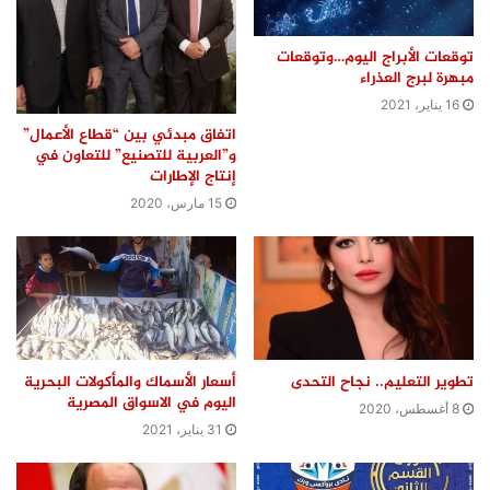
توقعات الأبراج اليوم…وتوقعات
مبهرة لبرج العذراء
16 يناير، 2021
اتفاق مبدئي بين “قطاع الأعمال”
و”العربية للتصنيع” للتعاون في
إنتاج الإطارات
15 مارس، 2020
تطوير التعليم.. نجاح التحدى
أسعار الأسماك والمأكولات البحرية
اليوم في الاسواق المصرية
8 أغسطس، 2020
31 يناير، 2021