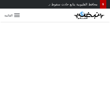
محافظ القليوبية يتابع حادث سقوط سقف أثناء إزالة مبنى مخالف بطوخ ويوجه بصرف إعانة عاجلة لأسرة العامل المتوفى
القائمة