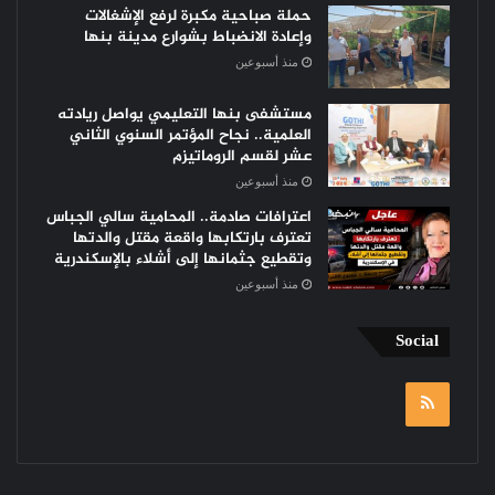
حملة صباحية مكبرة لرفع الإشغالات
وإعادة الانضباط بشوارع مدينة بنها
منذ أسبوعين
مستشفى بنها التعليمي يواصل ريادته
العلمية.. نجاح المؤتمر السنوي الثاني
عشر لقسم الروماتيزم
منذ أسبوعين
اعترافات صادمة.. المحامية سالي الجباس
تعترف بارتكابها واقعة مقتل والدتها
وتقطيع جثمانها إلى أشلاء بالإسكندرية
منذ أسبوعين
Social
RSS