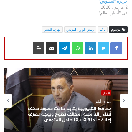
جزيرة “ليسبوس”
2 مارس، 2020
في "أخبار العالم"
الوسوم
تركيا
رئيس الوزراء اليوناني
مهرب للبشر
LinkedIn
WhatsApp
Telegram
مشاركة عبر البريد
طباعة
الأخبار
منذ 5 أيام
محافظ القليوبية يتابع حادث سقوط سقف
أثناء إزالة مبنى مخالف بطوخ ويوجه بصرف
إعانة عاجلة لأسرة العامل المتوفى