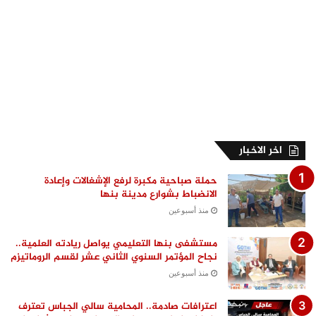
اخر الاخبار
حملة صباحية مكبرة لرفع الإشغالات وإعادة
الانضباط بشوارع مدينة بنها
منذ أسبوعين
مستشفى بنها التعليمي يواصل ريادته العلمية..
نجاح المؤتمر السنوي الثاني عشر لقسم الروماتيزم
منذ أسبوعين
اعترافات صادمة.. المحامية سالي الجباس تعترف