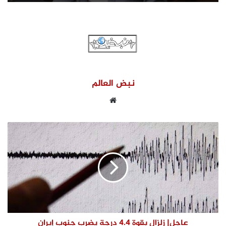
نبض العالم
موقع
الويب
عاجل| زلزال بقوة 4.4 درجة يضرب جنوب إيران