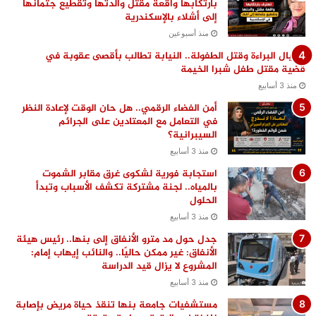
بارتكابها واقعة مقتل والدتها وتقطيع جثمانها
إلى أشلاء بالإسكندرية
منذ أسبوعين
اغتيال البراءة وقتل الطفولة.. النيابة تطالب بأقصى عقوبة في
قضية مقتل طفل شبرا الخيمة
منذ 3 أسابيع
أمن الفضاء الرقمي.. هل حان الوقت لإعادة النظر
في التعامل مع المعتادين على الجرائم
السيبرانية؟
منذ 3 أسابيع
استجابة فورية لشكوى غرق مقابر الشموت
بالمياه.. لجنة مشتركة تكشف الأسباب وتبدأ
الحلول
منذ 3 أسابيع
جدل حول مد مترو الأنفاق إلى بنها.. رئيس هيئة
الأنفاق: غير ممكن حاليًا.. والنائب إيهاب إمام:
المشروع لا يزال قيد الدراسة
منذ 3 أسابيع
مستشفيات جامعة بنها تنقذ حياة مريض بإصابة