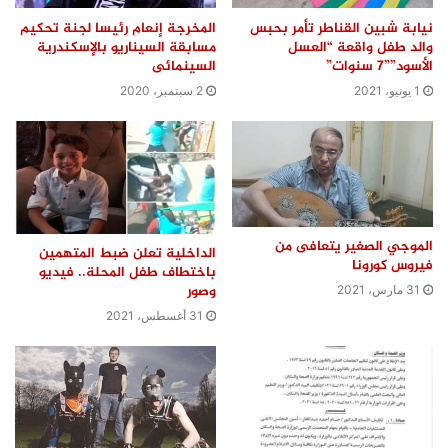
نيابة شبين القناطر تأمر بحبس
المخرجة إنعام رئيسا لجنة تحكيم
والد طفل واقعة “العسل
مسابقة السيناريو بالإسكندرية
الأسود””7 سنوات”
السينمائى
1 يونيو، 2021
2 سبتمبر، 2020
الموجي الصغير يتعافى من
الداخلية تعلن ضبط المتهمين
فيروس كورونا
باختطاف طفل المحلة.. فيديو
وصور
31 مارس، 2021
31 أغسطس، 2021