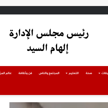
ادث سقوط سقف أثناء إزالة مبنى مخالف بطوخ ويوجه بصرف إعانة عاجلة لأسرة العا
يقات
صحة
التعليم
المجتمع والناس
فن وثقافة
عالم المرأ