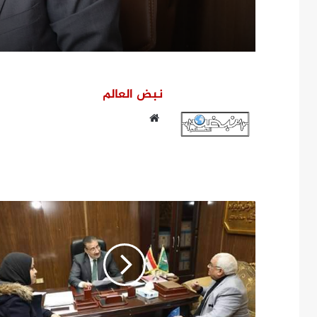
نبض العالم
موقع
الويب