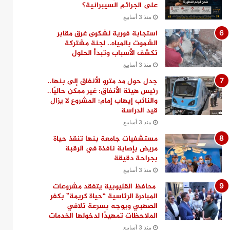
على الجرائم السيبرانية؟
منذ 3 أسابيع
استجابة فورية لشكوى غرق مقابر
الشموت بالمياه.. لجنة مشتركة
تكشف الأسباب وتبدأ الحلول
منذ 3 أسابيع
جدل حول مد مترو الأنفاق إلى بنها..
رئيس هيئة الأنفاق: غير ممكن حاليًا..
والنائب إيهاب إمام: المشروع لا يزال
قيد الدراسة
منذ 3 أسابيع
مستشفيات جامعة بنها تنقذ حياة
مريض بإصابة نافذة في الرقبة
بجراحة دقيقة
منذ 3 أسابيع
محافظ القليوبية يتفقد مشروعات
المبادرة الرئاسية “حياة كريمة” بكفر
الصهبي ويوجه بسرعة تلافي
الملاحظات تمهيدًا لدخولها الخدمات
منذ 3 أسابيع