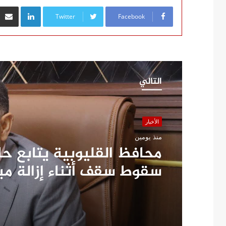
inkedIn
Twitter
Facebook
التالي
الأخبار
منذ يومين
محافظ القليوبية يتابع ح
سقوط سقف أثناء إزالة م
مخالف بطوخ ويوجه بصرف 
عاجلة لأسرة العامل المتو