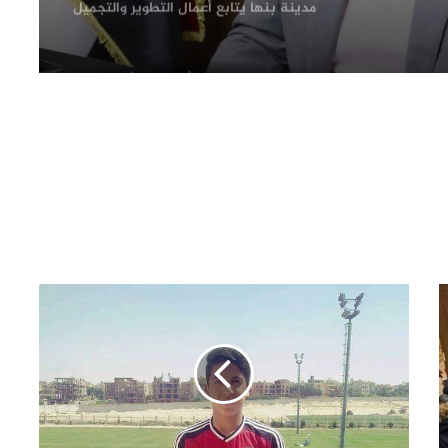
مدينة بنها يتابع أعمال التطوير والتجميل
لظهور المدينة في أبهى صورها
محافظ القليوبية يبدأ جولته بشبين
القناطر بتفقد موقف السيارات ويوجه
بإعداد خطة شاملة لتطويره
فحص شكوى بشأن بناء في مجول..
والمعاينة تؤكد سلامة الترخيص ومتابعة
التنفيذ ميدانيًا
حزب الجبهة الوطنية بالقليوبية: أمن مصر
وسيادتها خط أحمر.. والاصطفاف الوطني
ضرورة لمواجهة التحديات وحملات
التضليل
محافظ القليوبية يتفقد انتظام العمل
بالفترة المسائية للعيادات الخارجية
بمستشفى بنها التعليمي عقب بدء
تشغيلها
رئيس مياه القليوبية يتفقد مصنع سويلم