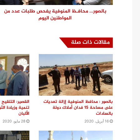
بالصور... محافـظ المنوفية يفحص طلبات عدد من
المواطنين اليوم
مقالات ذات صلة
بالصور : محافظ المنوفية إزالة تعديات
القصير: التلقي
على مساحة 15 فدان أملاك دولة
تنمية وزيادة الث
بالسادات
الألبان
16 أبريل، 2020
28 مايو، 2020