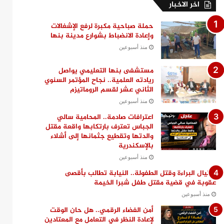
اخر الاخبار
حملة صباحية مكبرة لرفع الإشغالات
وإعادة الانضباط بشوارع مدينة بنها
منذ أسبوعين
مستشفى بنها التعليمي يواصل
ريادته العلمية.. نجاح المؤتمر السنوي
الثاني عشر لقسم الروماتيزم
منذ أسبوعين
اعترافات صادمة.. المحامية سالي
الجباس تعترف بارتكابها واقعة مقتل
والدتها وتقطيع جثمانها إلى أشلاء
بالإسكندرية
منذ أسبوعين
اغتيال البراءة وقتل الطفولة.. النيابة تطالب بأقصى
عقوبة في قضية مقتل طفل شبرا الخيمة
منذ أسبوعين
أمن الفضاء الرقمي.. هل حان الوقت
لإعادة النظر في التعامل مع المعتادين