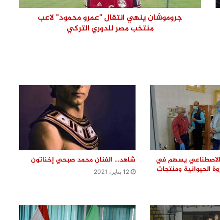
لصناعة مواسير الفخار لبحث تعزيز التعاون
جروموشان ينهي انتقال "عمرو محمود" لاعب
ودعم الصناعة الوطنية
منتخب مصر للدوري التركي
وزيرة التنمية المحلية والبيئة ومحافظ
القليوبية يفتتحان 3 مراكز تكنولوجية
جديدة بالقناطر الخيرية
حركة تنقلات ضباط النظام بمديرية أمن
القليوبية.. تعيينات جديدة للمأمورين
ونوابهم
محافظ القليوبية يتابع حادث سقوط
سقف أثناء إزالة مبنى مخالف بطوخ
ويوجه بصرف إعانة عاجلة لأسرة العامل
ح الاصطناعي يسهم في
شاهد… الفنان محمد صبحي إخناتون
المتوفى
روة الحيوانية ومنتجات
12 يناير، 2021
حركة تنقلات داخلية موسعة بمديرية أمن
القليوبية.. تعرف على أبرز التعيينات