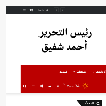
مقال
عمود
مل المتوفى
تابعنا
عشوائي
جانبي
ة والجمال
منوعات
فيديو
℃
34
RSS
تسجيل
مقال
عمود
بحث
Cairo
الدخول
عشوائي
جانبي
عن
البحث