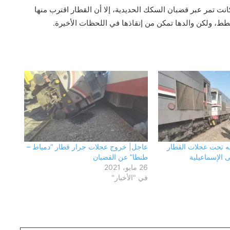
ت تمر عبر قضبان السكك الحديدية، إلا أن القطار اقترب منها
قطط، ولكن والدها تمكن من إنقاذها في اللحظات الأخيرة.
فحص شكوى بشأن بناء في مجول..
والمعاينة تؤكد سلامة الترخيص ومتابعة
التنفيذ ميدانيًا
حزب الجبهة الوطنية بالقليوبية: أمن مصر
وسيادتها خط أحمر.. والاصطفاف الوطني
ضرورة لمواجهة التحديات وحملات
 تحت عجلات القطار
عاجل| خروج عجلات جرار قطار “دمياط –
التضليل
 الإسماعيلية
طنطا” عن القضبان
26 مايو، 2021
محافظ القليوبية يتفقد انتظام العمل
في "الأخبار"
بالفترة المسائية للعيادات الخارجية
بمستشفى بنها التعليمي عقب بدء
تشغيلها
رئيس مياه القليوبية يتفقد مصنع سويلم