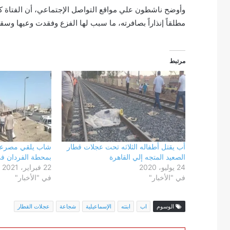
وأوضح ناشطون علي مواقع التواصل الإجتماعي، أن الفتاة كان
مطلقاً إنذاراً بصافرته، ما سبب لها الفزع وفقدت وعيها وس
مرتبط
أب يقتل أطفاله الثلاثه تحت عجلات قطار
شاب يلقي مصرعه
الصعيد المتجه إلي القاهرة
بمحطة الفردان فى
24 يوليو، 2020
22 فبراير، 2021
في "الأخبار"
في "الأخبار"
الوسوم
اب
ابنته
الإسماعيلية
شجاعة
عجلات القطار