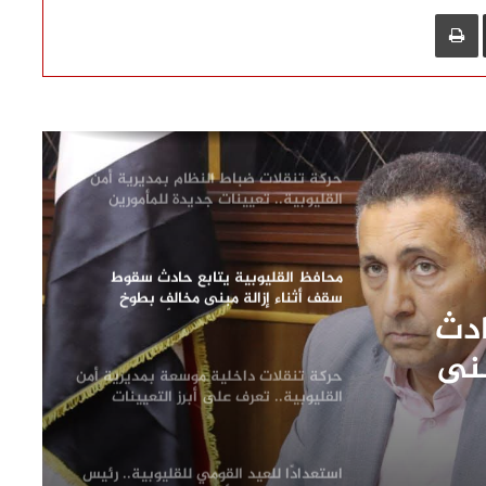
لصناعة مواسير الفخار لبحث تعزيز التعاون
L
مشاركة عبر البريد
طباعة
ودعم الصناعة الوطنية
وزيرة التنمية المحلية والبيئة ومحافظ
القليوبية يفتتحان 3 مراكز تكنولوجية
جديدة بالقناطر الخيرية
حركة تنقلات ضباط النظام بمديرية أمن
القليوبية.. تعيينات جديدة للمأمورين
ونوابهم
محافظ القليوبية يتابع حادث سقوط
سقف أثناء إزالة مبنى مخالف بطوخ
ادث
ويوجه بصرف إعانة عاجلة لأسرة العامل
المتوفى
بنى
حركة تنقلات داخلية موسعة بمديرية أمن
إعانة
القليوبية.. تعرف على أبرز التعيينات
فى
استعدادًا للعيد القومي للقليوبية.. رئيس