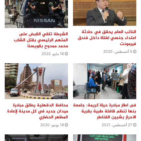
النائب العام يحقق في حادثة
الشرطة تلقي القبض على
اعتداء جنسي لفتاة داخل فندق
المتهم الرئيسي بقتل الشاب
فيرمونت
محمد ممدوح بقويسنا
5 أغسطس، 2020
16 مايو، 2022
فى اطار مبادرة حياة كريمة: جامعة
محافظ الدقهلية يطلق مبادرة
بنها تنظم قافلة طبية بقرية
ميدان جديد في كل مدينة لإعادة
الاحراز بشبين القناطر
المظهر الحضاري
27 أغسطس، 2021
18 يونيو، 2020