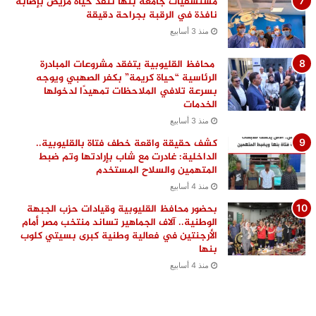
مستشفيات جامعة بنها تنقذ حياة مريض بإصابة
نافذة في الرقبة بجراحة دقيقة
منذ 3 أسابيع
محافظ القليوبية يتفقد مشروعات المبادرة
الرئاسية “حياة كريمة” بكفر الصهبي ويوجه
بسرعة تلافي الملاحظات تمهيدًا لدخولها
الخدمات
منذ 3 أسابيع
كشف حقيقة واقعة خطف فتاة بالقليوبية..
الداخلية: غادرت مع شاب بإرادتها وتم ضبط
المتهمين والسلاح المستخدم
منذ 4 أسابيع
بحضور محافظ القليوبية وقيادات حزب الجبهة
الوطنية.. آلاف الجماهير تساند منتخب مصر أمام
الأرجنتين في فعالية وطنية كبرى بسيتي كلوب
بنها
منذ 4 أسابيع