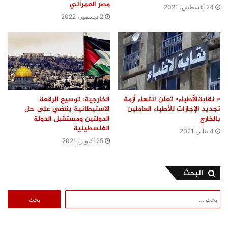
مصر العمراني
24 أغسطس، 2021
2 ديسمبر، 2022
« نقابةالأطباء» تعلن انتهاء أزمة
الخارجية: توسيع الرقعة
تجديد الإجازات للأطباء العاملين
الاستيطانية يقضي على حل
بالخارج
الدولتين ومستقبل الدولة
الفلسطينية
4 يناير، 2021
25 أكتوبر، 2021
البحث
البحث
عن: