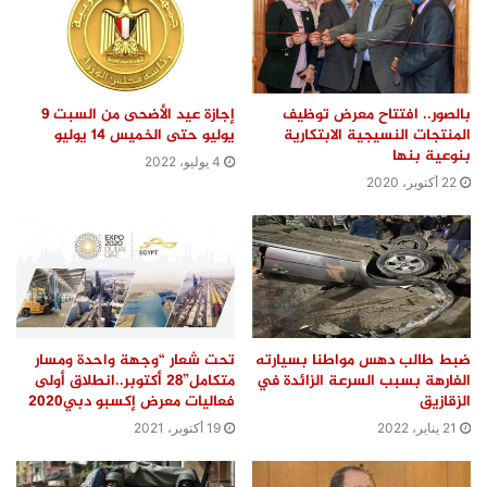
بالصور.. افتتاح معرض توظيف
إجازة عيد الأضحى من السبت 9
المنتجات النسيجية الابتكارية
يوليو حتى الخميس 14 يوليو
بنوعية بنها
4 يوليو، 2022
22 أكتوبر، 2020
ضبط طالب دهس مواطنا بسيارته
تحت شعار “وجهة واحدة ومسار
الفارهة بسبب السرعة الزائدة في
متكامل”28 أكتوبر..انطلاق أولى
الزقازيق
فعاليات معرض إكسبو دبي2020
21 يناير، 2022
19 أكتوبر، 2021