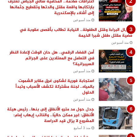
اعترافات صادمة.. المحامية سالي الجباس تعترف
بارتكابها واقعة مقتل والدتها وتقطيع جثمانها
إلى أشلاء بالإسكندرية
منذ أسبوعين
اغتيال البراءة وقتل الطفولة.. النيابة تطالب بأقصى عقوبة في
قضية مقتل طفل شبرا الخيمة
منذ أسبوعين
أمن الفضاء الرقمي.. هل حان الوقت لإعادة النظر
في التعامل مع المعتادين على الجرائم
السيبرانية؟
منذ أسبوعين
استجابة فورية لشكوى غرق مقابر الشموت
بالمياه.. لجنة مشتركة تكشف الأسباب وتبدأ
الحلول
منذ أسبوعين
جدل حول مد مترو الأنفاق إلى بنها.. رئيس هيئة
الأنفاق: غير ممكن حاليًا.. والنائب إيهاب إمام:
المشروع لا يزال قيد الدراسة
منذ 3 أسابيع