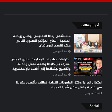
أخر المقالات
مستشفى بنها التعليمي يواصل ريادته
العلمية.. نجاح المؤتمر السنوي الثاني
عشر لقسم الروماتيزم
منذ أسبوعين
اعترافات صادمة.. المحامية سالي الجباس
تعترف بارتكابها واقعة مقتل والدتها
وتقطيع جثمانها إلى أشلاء بالإسكندرية
منذ أسبوعين
اغتيال البراءة وقتل الطفولة.. النيابة تطالب بأقصى عقوبة
في قضية مقتل طفل شبرا الخيمة
منذ أسبوعين
Social