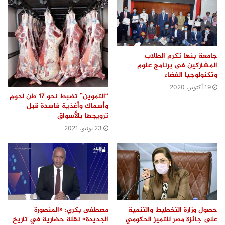
جامعة بنها تكرم الطلاب
المشاركين فى برنامج علوم
وتكنولوجيا الفضاء
19 أكتوبر، 2020
“التموين” تضبط نحو 17 طن لحوم
وأسماك وأغذية فاسدة قبل
ترويجها بالأسواق
23 يونيو، 2021
حصول وزارة التخطيط والتنمية
مصطفى بكري: «المنصورة
على جائزة مصر للتميز الحكومي
الجديدة» نقلة حضارية في تاريخ