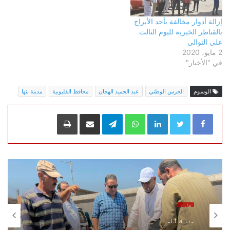
إزالة أدوار مخالفة بأحد الأبراج
بالقناطر الخيرية لليوم الثالث
على التوالي
2 مايو، 2020
في "الأخبار"
الوسوم
الحرس الوطني
عبد الحميد الهجان
محافظ القليوبية
مدينة بنها
LinkedIn
WhatsApp
Telegram
مشاركة عبر البريد
طباعة
الأخبار
منذ 4 أيام