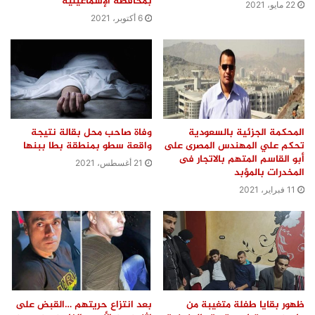
بمحافظة الإسماعيلية
22 مايو، 2021
6 أكتوبر، 2021
المحكمة الجزئية بالسعودية
وفاة صاحب محل بقالة نتيجة
تحكم علي المهندس المصرى على
واقعة سطو بمنطقة بطا ببنها
أبو القاسم المتهم بالاتجار فى
21 أغسطس، 2021
المخدرات بالمؤبد
11 فبراير، 2021
ظهور بقايا طفلة متغيبة من
بعد انتزاع حريتهم …القبض على