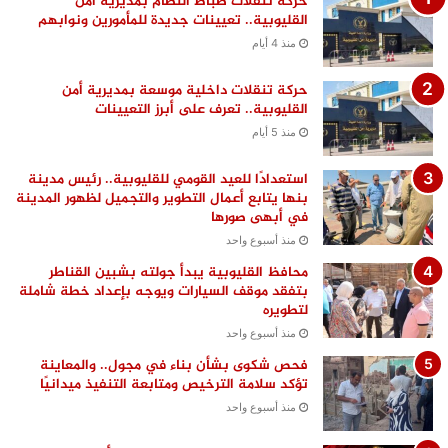
حركة تنقلات ضباط النظام بمديرية أمن
القليوبية.. تعيينات جديدة للمأمورين ونوابهم
منذ 4 أيام
حركة تنقلات داخلية موسعة بمديرية أمن
القليوبية.. تعرف على أبرز التعيينات
منذ 5 أيام
استعدادًا للعيد القومي للقليوبية.. رئيس مدينة
بنها يتابع أعمال التطوير والتجميل لظهور المدينة
في أبهى صورها
منذ أسبوع واحد
محافظ القليوبية يبدأ جولته بشبين القناطر
بتفقد موقف السيارات ويوجه بإعداد خطة شاملة
لتطويره
منذ أسبوع واحد
فحص شكوى بشأن بناء في مجول.. والمعاينة
تؤكد سلامة الترخيص ومتابعة التنفيذ ميدانيًا
منذ أسبوع واحد