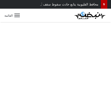
محافظ القليوبية يتابع حادث سقوط سقف أثناء إزالة مبنى مخالف بطوخ ويوجه بصرف إعانة عاجلة لأسرة العامل المتوفى
القائمة