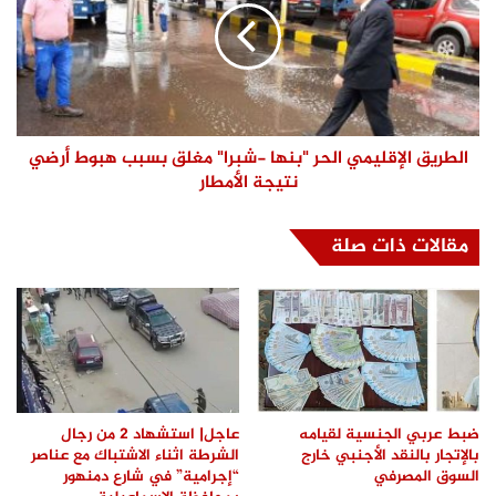
الطريق الإقليمي الحر "بنها -شبرا" مغلق بسبب هبوط أرضي
نتيجة الأمطار
مقالات ذات صلة
ضبط عربي الجنسية لقيامه
عاجل| استشهاد 2 من رجال
بالإتجار بالنقد الأجنبي خارج
الشرطة اثناء الاشتباك مع عناصر
السوق المصرفي
“إجرامية” في شارع دمنهور