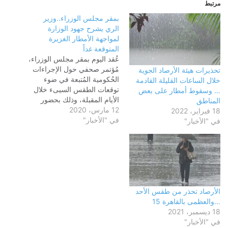
مرتبط
بمقر مجلس الوزراء..وزير
الري يشرح جهود الوزارة
لمواجهة الأمطار الغزيرة
المتوقعة غداً
عُقد اليوم بمقر مجلس الوزراء،
مُؤتمر صحفي حول الإجراءات
تحذيرات هيئة الأرصاد الجوية
الحُكومية المُتبعة في ضوء
خلال الساعات القليلة القادمة
توقعات الطقس السيىء خلال
… وسقوط أمطار على بعض
الأيام المقبلة، وذلك بحضور
المناطق
12 مارس، 2020
الدكتور محمد عبد العاطي،
18 فبراير، 2022
في "الأخبار"
وزير الموارد المائية والري،
في "الأخبار"
واللواء محمود شعراوي، وزير
التنمية المحلية، والدكتور عاصم
الجزار، وزير الإسكان والمرافق
والمجتمعات العمرانية، وأسامة
هيكل وزير الدولة للإعلام،
والطيار محمد…
الأرصاد تحذر من طقس الأحد
…والعظمى بالقاهرة 15
18 ديسمبر، 2021
في "الأخبار"