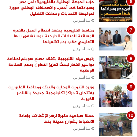
حزب الجبهة الوطنية بالقليوبية: أمن مصر
وسيادتها خط أحمر.. والاصطفاف الوطني ضرورة
لمواجهة التحديات وحملات التضليل
منذ أسبوعين
محافظ القليوبية يتفقد انتظام العمل بالفترة
المسائية للعيادات الخارجية بمستشفى بنها
التعليمي عقب بدء تشغيلها
منذ أسبوعين
رئيس مياه القليوبية يتفقد مصنع سويلم لصناعة
مواسير الفخار لبحث تعزيز التعاون ودعم الصناعة
الوطنية
منذ أسبوعين
وزيرة التنمية المحلية والبيئة ومحافظ القليوبية
يفتتحان 3 مراكز تكنولوجية جديدة بالقناطر
الخيرية
منذ أسبوعين
حملة صباحية مكبرة لرفع الإشغالات وإعادة
الانضباط بشوارع مدينة بنها
منذ أسبوعين