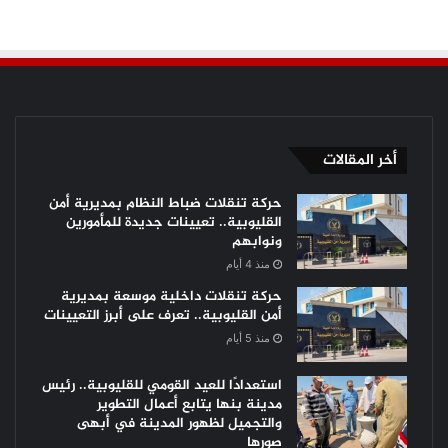
أخر المقالات
حركة تنقلات ضباط النظام بمديرية أمن
القليوبية.. تعيينات جديدة للمأمورين
ونوابهم
منذ 4 أيام
حركة تنقلات داخلية موسعة بمديرية
أمن القليوبية.. تعرف على أبرز التعيينات
منذ 5 أيام
استعدادًا للعيد القومي للقليوبية.. رئيس
مدينة بنها يتابع أعمال التطوير
والتجميل لظهور المدينة في أبهى
صورها