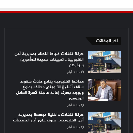
أخر المقالات
حركة تنقلات ضباط النظام بمديرية أمن
القليوبية.. تعيينات جديدة للمأمورين
ونوابهم
منذ 3 أيام
محافظ القليوبية يتابع حادث سقوط
سقف أثناء إزالة مبنى مخالف بطوخ
ويوجه بصرف إعانة عاجلة لأسرة العامل
المتوفى
منذ 4 أيام
حركة تنقلات داخلية موسعة بمديرية
أمن القليوبية.. تعرف على أبرز التعيينات
منذ 4 أيام