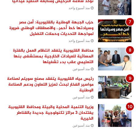
تؤكد سلامة الترخيص ومتابعة التنفيذ ميدانيًا
منذ أسبوع واحد
حزب الجبهة الوطنية بالقليوبية: أمن مصر
وسيادتها خط أحمر.. والاصطفاف الوطني ضرورة
لمواجهة التحديات وحملات التضليل
منذ أسبوع واحد
محافظ القليوبية يتفقد انتظام العمل بالفترة
المسائية للعيادات الخارجية بمستشفى بنها
التعليمي عقب بدء تشغيلها
منذ أسبوعين
رئيس مياه القليوبية يتفقد مصنع سويلم لصناعة
مواسير الفخار لبحث تعزيز التعاون ودعم الصناعة
الوطنية
منذ أسبوعين
وزيرة التنمية المحلية والبيئة ومحافظ القليوبية
يفتتحان 3 مراكز تكنولوجية جديدة بالقناطر
الخيرية
منذ أسبوعين