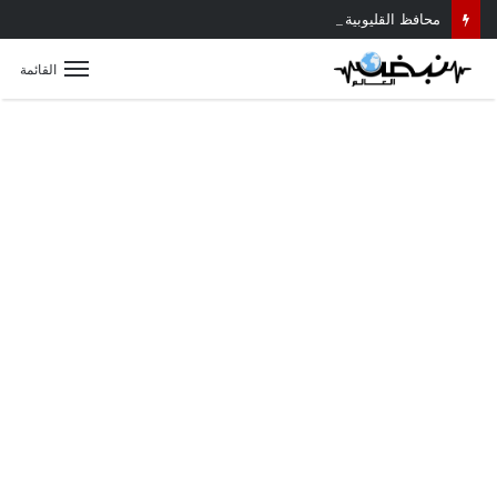
محافظ القليوبية يتابع حادث سقوط سقف أثناء إزالة مبنى مخالف بطوخ ويوجه بصرف إعانة عاجلة لأسرة العامل المتوفى
القائمة