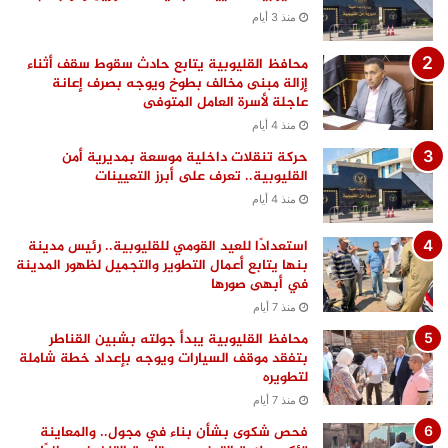
منذ 3 أيام
محافظ القليوبية يتابع حادث سقوط سقف أثناء
إزالة مبنى مخالف بطوخ ويوجه بصرف إعانة
عاجلة لأسرة العامل المتوفى
منذ 4 أيام
حركة تنقلات داخلية موسعة بمديرية أمن
القليوبية.. تعرف على أبرز التعيينات
منذ 4 أيام
استعدادًا للعيد القومي للقليوبية.. رئيس مدينة
بنها يتابع أعمال التطوير والتجميل لظهور المدينة
في أبهى صورها
منذ 7 أيام
محافظ القليوبية يبدأ جولته بشبين القناطر
بتفقد موقف السيارات ويوجه بإعداد خطة شاملة
لتطويره
منذ 7 أيام
فحص شكوى بشأن بناء في مجول.. والمعاينة