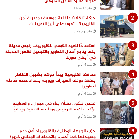
عاجلة لأسرة العامل المتوفى
منذ 13 ساعة
حركة تنقلات داخلية موسعة بمديرية أمن
القليوبية.. تعرف على أبرز التعيينات
منذ يوم واحد
استعدادًا للعيد القومي للقليوبية.. رئيس مدينة
بنها يتابع أعمال التطوير والتجميل لظهور المدينة
في أبهى صورها
منذ 4 أيام
محافظ القليوبية يبدأ جولته بشبين القناطر
بتفقد موقف السيارات ويوجه بإعداد خطة شاملة
لتطويره
منذ 4 أيام
فحص شكوى بشأن بناء في مجول.. والمعاينة
تؤكد سلامة الترخيص ومتابعة التنفيذ ميدانيًا
منذ 5 أيام
حزب الجبهة الوطنية بالقليوبية: أمن مصر
وسيادتها خط أحمر.. والاصطفاف الوطني ضرورة