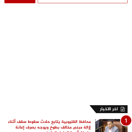
عن:
اخر الاخبار
محافظ القليوبية يتابع حادث سقوط سقف أثناء
إزالة مبنى مخالف بطوخ ويوجه بصرف إعانة