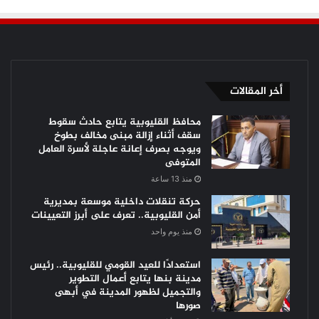
أخر المقالات
محافظ القليوبية يتابع حادث سقوط
سقف أثناء إزالة مبنى مخالف بطوخ
ويوجه بصرف إعانة عاجلة لأسرة العامل
المتوفى
منذ 13 ساعة
حركة تنقلات داخلية موسعة بمديرية
أمن القليوبية.. تعرف على أبرز التعيينات
منذ يوم واحد
استعدادًا للعيد القومي للقليوبية.. رئيس
مدينة بنها يتابع أعمال التطوير
والتجميل لظهور المدينة في أبهى
صورها