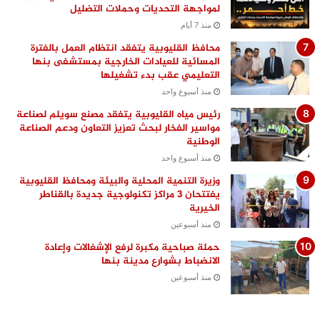
لمواجهة التحديات وحملات التضليل
منذ 7 أيام
محافظ القليوبية يتفقد انتظام العمل بالفترة
المسائية للعيادات الخارجية بمستشفى بنها
التعليمي عقب بدء تشغيلها
منذ أسبوع واحد
رئيس مياه القليوبية يتفقد مصنع سويلم لصناعة
مواسير الفخار لبحث تعزيز التعاون ودعم الصناعة
الوطنية
منذ أسبوع واحد
وزيرة التنمية المحلية والبيئة ومحافظ القليوبية
يفتتحان 3 مراكز تكنولوجية جديدة بالقناطر
الخيرية
منذ أسبوعين
حملة صباحية مكبرة لرفع الإشغالات وإعادة
الانضباط بشوارع مدينة بنها
منذ أسبوعين