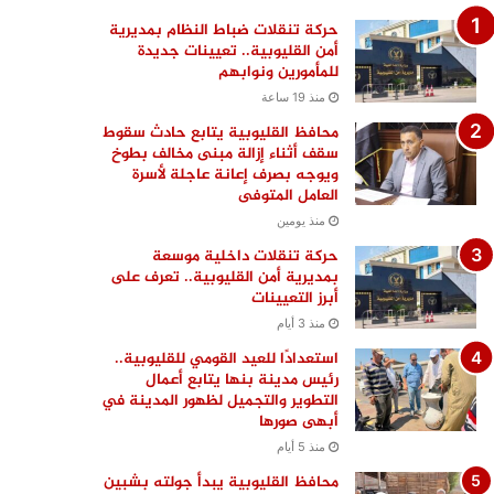
حركة تنقلات ضباط النظام بمديرية
أمن القليوبية.. تعيينات جديدة
للمأمورين ونوابهم
منذ 19 ساعة
محافظ القليوبية يتابع حادث سقوط
سقف أثناء إزالة مبنى مخالف بطوخ
ويوجه بصرف إعانة عاجلة لأسرة
العامل المتوفى
منذ يومين
حركة تنقلات داخلية موسعة
بمديرية أمن القليوبية.. تعرف على
أبرز التعيينات
منذ 3 أيام
استعدادًا للعيد القومي للقليوبية..
رئيس مدينة بنها يتابع أعمال
التطوير والتجميل لظهور المدينة في
أبهى صورها
منذ 5 أيام
محافظ القليوبية يبدأ جولته بشبين