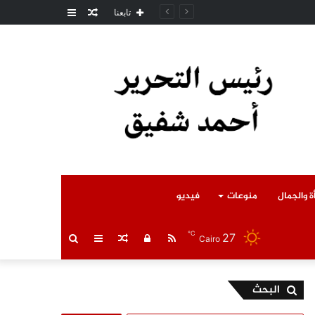
مقال
عمود
مل المتوفى
تابعنا
عشوائي
جانبي
ة والجمال
منوعات
فيديو
℃
27
RSS
تسجيل
مقال
عمود
بحث
Cairo
الدخول
عشوائي
جانبي
عن
البحث