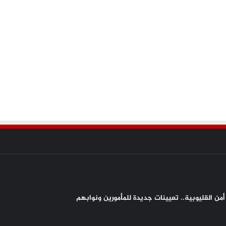
من القليوبية.. تعيينات جديدة للمأمورين ونوابهم