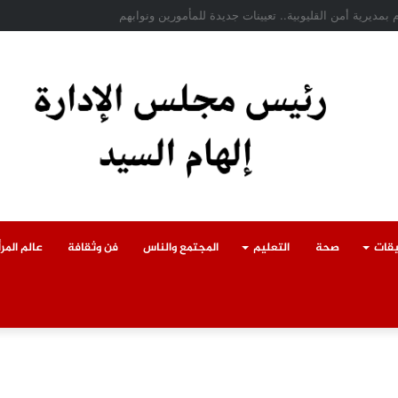
ادث سقوط سقف أثناء إزالة مبنى مخالف بطوخ ويوجه بصرف إعانة عاجلة لأسرة العا
يقات
صحة
التعليم
المجتمع والناس
فن وثقافة
عالم المرأ