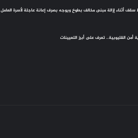
سقف أثناء إزالة مبنى مخالف بطوخ ويوجه بصرف إعانة عاجلة لأسرة العامل 
أمن القليوبية.. تعرف على أبرز التعيينات