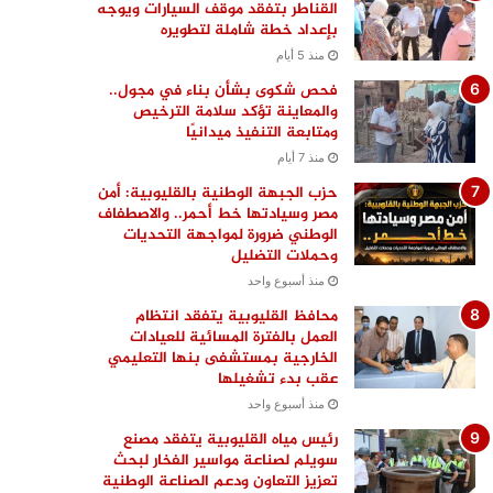
القناطر بتفقد موقف السيارات ويوجه
بإعداد خطة شاملة لتطويره
منذ 5 أيام
فحص شكوى بشأن بناء في مجول..
والمعاينة تؤكد سلامة الترخيص
ومتابعة التنفيذ ميدانيًا
منذ 7 أيام
حزب الجبهة الوطنية بالقليوبية: أمن
مصر وسيادتها خط أحمر.. والاصطفاف
الوطني ضرورة لمواجهة التحديات
وحملات التضليل
منذ أسبوع واحد
محافظ القليوبية يتفقد انتظام
العمل بالفترة المسائية للعيادات
الخارجية بمستشفى بنها التعليمي
عقب بدء تشغيلها
منذ أسبوع واحد
رئيس مياه القليوبية يتفقد مصنع
سويلم لصناعة مواسير الفخار لبحث
تعزيز التعاون ودعم الصناعة الوطنية