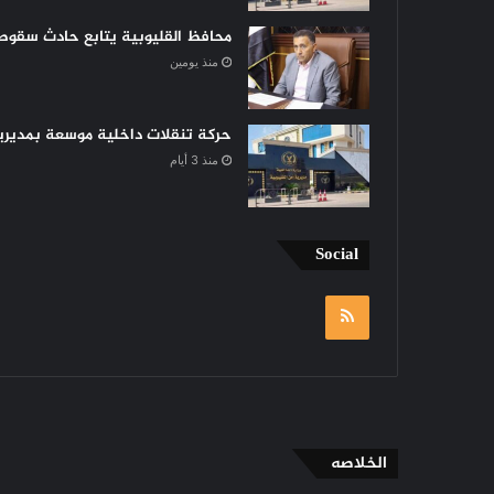
محافظ القليوبية يتابع حادث سقوط 
منذ يومين
حركة تنقلات داخلية موسعة بمديرية 
منذ 3 أيام
Social
RSS
الخلاصه