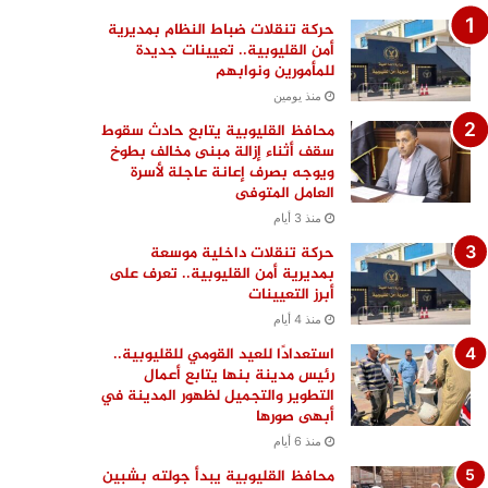
حركة تنقلات ضباط النظام بمديرية
أمن القليوبية.. تعيينات جديدة
للمأمورين ونوابهم
منذ يومين
محافظ القليوبية يتابع حادث سقوط
سقف أثناء إزالة مبنى مخالف بطوخ
ويوجه بصرف إعانة عاجلة لأسرة
العامل المتوفى
منذ 3 أيام
حركة تنقلات داخلية موسعة
بمديرية أمن القليوبية.. تعرف على
أبرز التعيينات
منذ 4 أيام
استعدادًا للعيد القومي للقليوبية..
رئيس مدينة بنها يتابع أعمال
التطوير والتجميل لظهور المدينة في
أبهى صورها
منذ 6 أيام
محافظ القليوبية يبدأ جولته بشبين