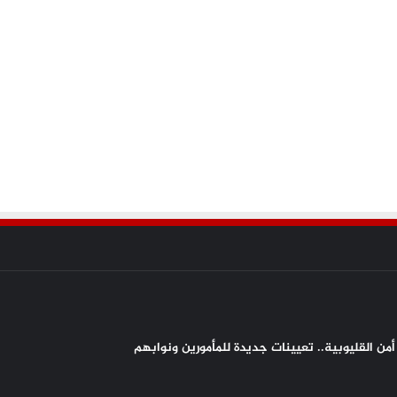
من القليوبية.. تعيينات جديدة للمأمورين ونوابهم