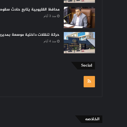
محافظ القليوبية يتابع حادث سقوط 
منذ 3 أيام
حركة تنقلات داخلية موسعة بمديرية 
منذ 4 أيام
Social
RSS
الخلاصه