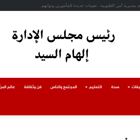
ادث سقوط سقف أثناء إزالة مبنى مخالف بطوخ ويوجه بصرف إعانة عاجلة لأسرة العا
يقات
صحة
التعليم
المجتمع والناس
فن وثقافة
عالم المرأ