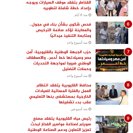
القناطر بتفقد موقف السيارات ويوجه
بإعداد خطة شاملة لتطويره
منذ 6 أيام
فحص شكوى بشأن بناء في مجول..
والمعاينة تؤكد سلامة الترخيص
ومتابعة التنفيذ ميدانيًا
منذ أسبوع واحد
حزب الجبهة الوطنية بالقليوبية: أمن
مصر وسيادتها خط أحمر.. والاصطفاف
الوطني ضرورة لمواجهة التحديات
وحملات التضليل
منذ أسبوع واحد
محافظ القليوبية يتفقد انتظام
العمل بالفترة المسائية للعيادات
الخارجية بمستشفى بنها التعليمي
عقب بدء تشغيلها
منذ أسبوعين
رئيس مياه القليوبية يتفقد مصنع
سويلم لصناعة مواسير الفخار لبحث
تعزيز التعاون ودعم الصناعة الوطنية