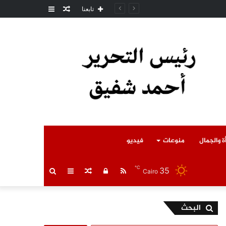
مقال
عمود
مل المتوفى
تابعنا
عشوائي
جانبي
ة والجمال
منوعات
فيديو
℃
35
RSS
تسجيل
مقال
عمود
بحث
Cairo
الدخول
عشوائي
جانبي
عن
البحث