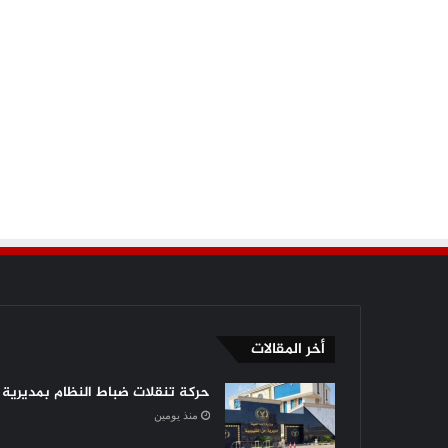
أخر المقالات
حركة تنقلات ضباط النظام بمديرية أ
منذ يومين