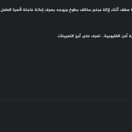
سقف أثناء إزالة مبنى مخالف بطوخ ويوجه بصرف إعانة عاجلة لأسرة العامل 
أمن القليوبية.. تعرف على أبرز التعيينات