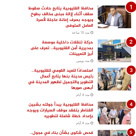
محافظ القليوبية يتابع حادث سقوط
سقف أثناء إزالة مبنى مخالف بطوخ
ويوجه بصرف إعانة عاجلة لأسرة
العامل المتوفى
منذ 15 ساعة
حركة تنقلات داخلية موسعة
بمديرية أمن القليوبية.. تعرف على
أبرز التعيينات
منذ يومين
استعدادًا للعيد القومي للقليوبية..
رئيس مدينة بنها يتابع أعمال
التطوير والتجميل لظهور المدينة في
أبهى صورها
منذ 4 أيام
محافظ القليوبية يبدأ جولته بشبين
القناطر بتفقد موقف السيارات ويوجه
بإعداد خطة شاملة لتطويره
منذ 4 أيام
فحص شكوى بشأن بناء في مجول..