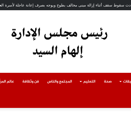
حادث سقوط سقف أثناء إزالة مبنى مخالف بطوخ ويوجه بصرف إعانة عاجلة لأسرة الع
يقات
صحة
التعليم
المجتمع والناس
فن وثقافة
عالم المرأ