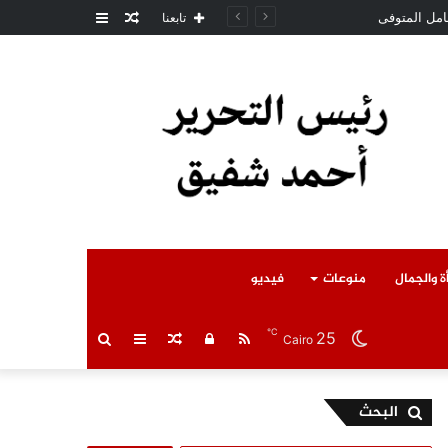
مقال
عمود
امل المتوفى
تابعنا
عشوائي
جانبي
ة والجمال
منوعات
فيديو
℃
25
RSS
تسجيل
مقال
عمود
بحث
Cairo
الدخول
عشوائي
جانبي
عن
البحث