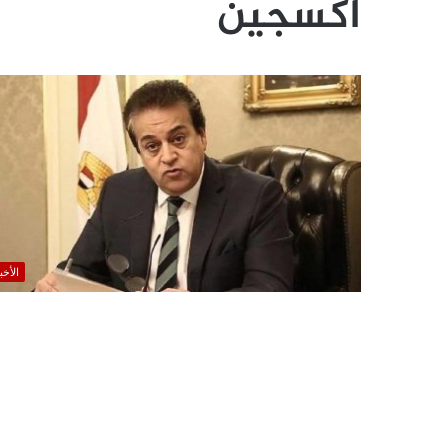
اكسجين
الأخب