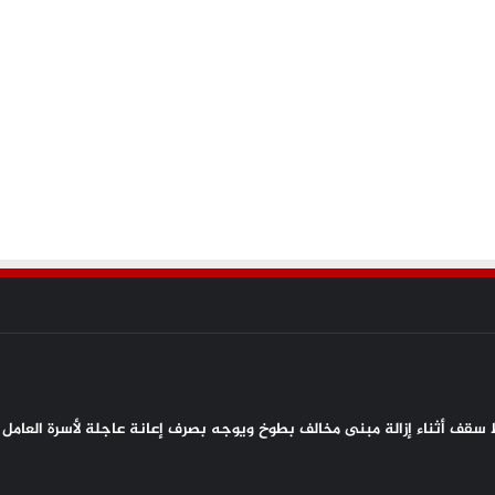
سقف أثناء إزالة مبنى مخالف بطوخ ويوجه بصرف إعانة عاجلة لأسرة العامل 