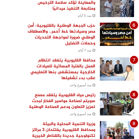
والمعاينة تؤكد سلامة الترخيص
ومتابعة التنفيذ ميدانيًا
منذ 5 أيام
حزب الجبهة الوطنية بالقليوبية: أمن
مصر وسيادتها خط أحمر.. والاصطفاف
الوطني ضرورة لمواجهة التحديات
وحملات التضليل
منذ 7 أيام
محافظ القليوبية يتفقد انتظام
العمل بالفترة المسائية للعيادات
الخارجية بمستشفى بنها التعليمي
عقب بدء تشغيلها
منذ أسبوع واحد
رئيس مياه القليوبية يتفقد مصنع
سويلم لصناعة مواسير الفخار لبحث
تعزيز التعاون ودعم الصناعة الوطنية
منذ أسبوع واحد
وزيرة التنمية المحلية والبيئة
ومحافظ القليوبية يفتتحان 3 مراكز
تكنولوجية جديدة بالقناطر الخيرية