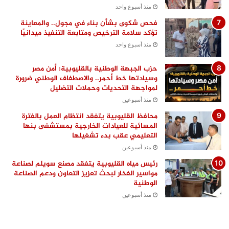
منذ أسبوع واحد
فحص شكوى بشأن بناء في مجول.. والمعاينة
تؤكد سلامة الترخيص ومتابعة التنفيذ ميدانيًا
منذ أسبوع واحد
حزب الجبهة الوطنية بالقليوبية: أمن مصر
وسيادتها خط أحمر.. والاصطفاف الوطني ضرورة
لمواجهة التحديات وحملات التضليل
منذ أسبوعين
محافظ القليوبية يتفقد انتظام العمل بالفترة
المسائية للعيادات الخارجية بمستشفى بنها
التعليمي عقب بدء تشغيلها
منذ أسبوعين
رئيس مياه القليوبية يتفقد مصنع سويلم لصناعة
مواسير الفخار لبحث تعزيز التعاون ودعم الصناعة
الوطنية
منذ أسبوعين