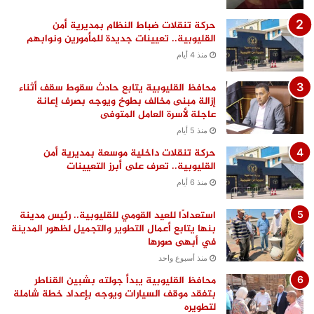
حركة تنقلات ضباط النظام بمديرية أمن
القليوبية.. تعيينات جديدة للمأمورين ونوابهم
منذ 4 أيام
محافظ القليوبية يتابع حادث سقوط سقف أثناء
إزالة مبنى مخالف بطوخ ويوجه بصرف إعانة
عاجلة لأسرة العامل المتوفى
منذ 5 أيام
حركة تنقلات داخلية موسعة بمديرية أمن
القليوبية.. تعرف على أبرز التعيينات
منذ 6 أيام
استعدادًا للعيد القومي للقليوبية.. رئيس مدينة
بنها يتابع أعمال التطوير والتجميل لظهور المدينة
في أبهى صورها
منذ أسبوع واحد
محافظ القليوبية يبدأ جولته بشبين القناطر
بتفقد موقف السيارات ويوجه بإعداد خطة شاملة
لتطويره