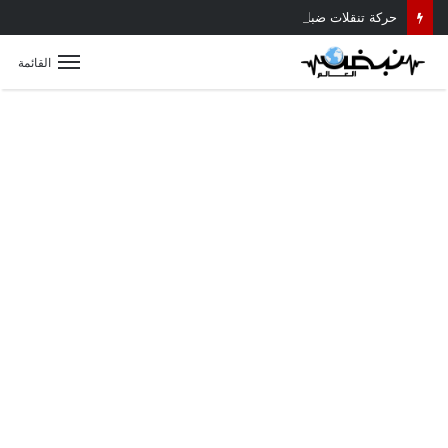
حركة تنقلات ضباط النظام بمديرية أمن القليوبية.. تعيينات جديدة للمأمورين ونوابهم
القائمة