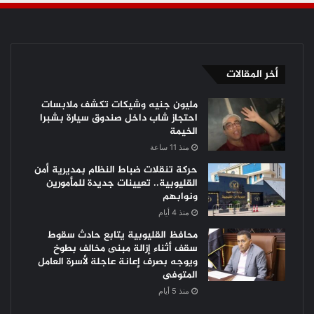
أخر المقالات
مليون جنيه وشيكات تكشف ملابسات
احتجاز شاب داخل صندوق سيارة بشبرا
الخيمة
منذ 11 ساعة
حركة تنقلات ضباط النظام بمديرية أمن
القليوبية.. تعيينات جديدة للمأمورين
ونوابهم
منذ 4 أيام
محافظ القليوبية يتابع حادث سقوط
سقف أثناء إزالة مبنى مخالف بطوخ
ويوجه بصرف إعانة عاجلة لأسرة العامل
المتوفى
منذ 5 أيام