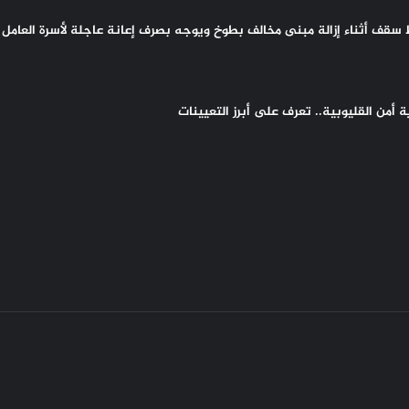
سقف أثناء إزالة مبنى مخالف بطوخ ويوجه بصرف إعانة عاجلة لأسرة العامل 
أمن القليوبية.. تعرف على أبرز التعيينات