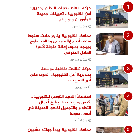
حركة تنقلات ضباط النظام بمديرية
أمن القليوبية.. تعيينات جديدة
للمأمورين ونوابهم
منذ ساعتين
محافظ القليوبية يتابع حادث سقوط
سقف أثناء إزالة مبنى مخالف بطوخ
ويوجه بصرف إعانة عاجلة لأسرة
العامل المتوفى
منذ يوم واحد
حركة تنقلات داخلية موسعة
بمديرية أمن القليوبية.. تعرف على
أبرز التعيينات
منذ يومين
استعدادًا للعيد القومي للقليوبية..
رئيس مدينة بنها يتابع أعمال
التطوير والتجميل لظهور المدينة في
أبهى صورها
منذ 4 أيام
محافظ القليوبية يبدأ جولته بشبين