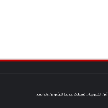
من القليوبية.. تعيينات جديدة للمأمورين ونوابهم