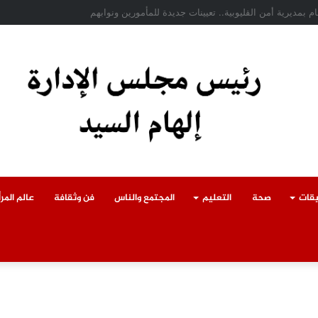
حادث سقوط سقف أثناء إزالة مبنى مخالف بطوخ ويوجه بصرف إعانة عاجلة لأسرة الع
يقات
صحة
التعليم
المجتمع والناس
فن وثقافة
عالم المرأ