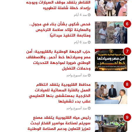
القناطر بتفقد موقف السيارات ويوجه
بإعداد خطة شاملة لتطويره
منذ 4 أيام
فحص شكوى بشأن بناء في مجول..
والمعاينة تؤكد سلامة الترخيص
ومتابعة التنفيذ ميدانيًا
منذ 6 أيام
حزب الجبهة الوطنية بالقليوبية: أمن
مصر وسيادتها خط أحمر.. والاصطفاف
الوطني ضرورة لمواجهة التحديات
وحملات التضليل
منذ أسبوع واحد
محافظ القليوبية يتفقد انتظام
العمل بالفترة المسائية للعيادات
الخارجية بمستشفى بنها التعليمي
عقب بدء تشغيلها
منذ أسبوع واحد
رئيس مياه القليوبية يتفقد مصنع
سويلم لصناعة مواسير الفخار لبحث
تعزيز التعاون ودعم الصناعة الوطنية