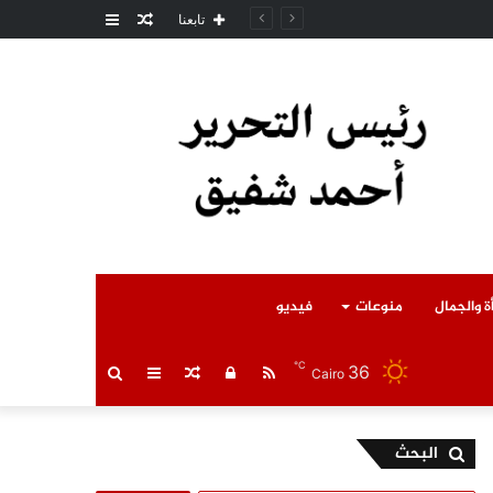
مقال
عمود
امل المتوفى
تابعنا
عشوائي
جانبي
ة والجمال
منوعات
فيديو
℃
36
RSS
تسجيل
مقال
عمود
بحث
Cairo
الدخول
عشوائي
جانبي
عن
البحث