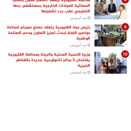
محافظ القليوبية يتفقد انتظام العمل بالفترة
المسائية للعيادات الخارجية بمستشفى بنها
التعليمي عقب بدء تشغيلها
منذ أسبوعين
رئيس مياه القليوبية يتفقد مصنع سويلم لصناعة
مواسير الفخار لبحث تعزيز التعاون ودعم الصناعة
الوطنية
منذ أسبوعين
وزيرة التنمية المحلية والبيئة ومحافظ القليوبية
يفتتحان 3 مراكز تكنولوجية جديدة بالقناطر
الخيرية
منذ أسبوعين