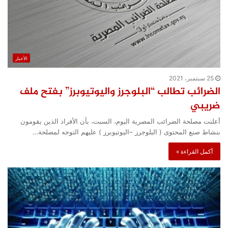
الأخبار
25 سبتمبر، 2021
الضرائب تطالب “البلوجرز واليوتيوبرز” بفتح ملف
ضريبي
أعلنت مصلحة الضرائب المصرية اليوم، السبت، بأن الأفراد الذين يقومون
بنشاط صنع المحتوى ( البلوجرز –اليوتيوبرز ) عليهم التوجه لمصلحة…
أكمل القراءة »