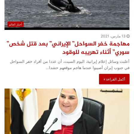
أخبار العالم
13 مارس، 2021
مهاجمة خفر السواحل” الإيراني” بعد قتل شخص”
سوري” أثناء تهريبه للوقود
أعلنت وسائل إعلام إيرانية، اليوم السبت، أن عددا من أفراد خفر السواحل
في جنوب إيران أصيبوا عندما هاجم موقعهم حشدا…
أكمل القراءة »