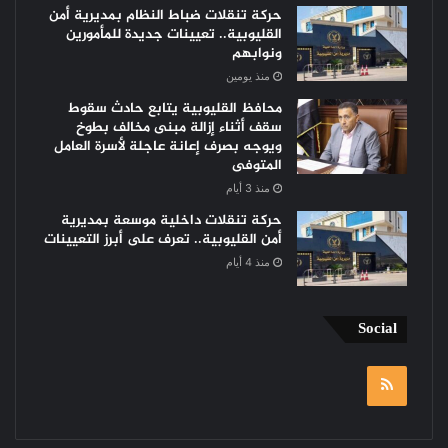
حركة تنقلات ضباط النظام بمديرية أمن
القليوبية.. تعيينات جديدة للمأمورين
ونوابهم
منذ يومين
محافظ القليوبية يتابع حادث سقوط
سقف أثناء إزالة مبنى مخالف بطوخ
ويوجه بصرف إعانة عاجلة لأسرة العامل
المتوفى
منذ 3 أيام
حركة تنقلات داخلية موسعة بمديرية
أمن القليوبية.. تعرف على أبرز التعيينات
منذ 4 أيام
Social
RSS