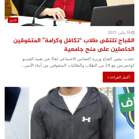
الأخبار
19 يناير، 2021
القباج تلتقى طلاب “تكافل وكرامة” المتفوقين
الحاصلين على منح جامعية
عقدت نيفين القباج وزيرة التضامن الاجتماعى لقاءً عبر تقنية الفيديو
كوانفرنس مع 24 من الطلاب والطالبات المتفوقين من أبناء الأسر…
أكمل القراءة »