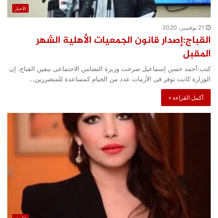
الأخبار
21 نوفمبر، 2020
القباج:إصدار قانون الجمعيات الأهلية الشهر
المقبل
كتب:أحمد حسن إسماعيل صرحت وزيرة التضامن الاجتماعى نيفين القباج، إن
الوزارة كانت توفر فى الأزمات عدد من الخيام كمساعدة للمتضررين…
أكمل القراءة »