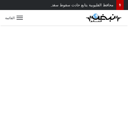
محافظ القليوبية يتابع حادث سقوط سقف أثناء إزالة مبنى مخالف بطوخ ويوجه بصرف إعانة عاجلة لأسرة العامل المتوفى
القائمة