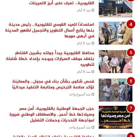
القليوبية.. تعرف على أبرز التعيينات
منذ 4 أيام
استعدادًا للعيد القومي للقليوبية.. رئيس مدينة
بنها يتابع أعمال التطوير والتجميل لظهور المدينة
في أبهى صورها
منذ 6 أيام
محافظ القليوبية يبدأ جولته بشبين القناطر
بتفقد موقف السيارات ويوجه بإعداد خطة شاملة
لتطويره
منذ 6 أيام
فحص شكوى بشأن بناء في مجول.. والمعاينة
تؤكد سلامة الترخيص ومتابعة التنفيذ ميدانيًا
منذ أسبوع واحد
حزب الجبهة الوطنية بالقليوبية: أمن مصر
وسيادتها خط أحمر.. والاصطفاف الوطني ضرورة
لمواجهة التحديات وحملات التضليل
منذ أسبوع واحد