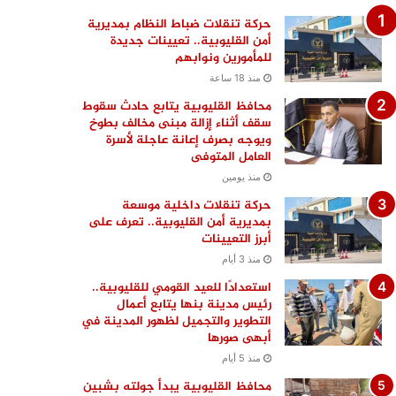
حركة تنقلات ضباط النظام بمديرية
أمن القليوبية.. تعيينات جديدة
للمأمورين ونوابهم
منذ 18 ساعة
محافظ القليوبية يتابع حادث سقوط
سقف أثناء إزالة مبنى مخالف بطوخ
ويوجه بصرف إعانة عاجلة لأسرة
العامل المتوفى
منذ يومين
حركة تنقلات داخلية موسعة
بمديرية أمن القليوبية.. تعرف على
أبرز التعيينات
منذ 3 أيام
استعدادًا للعيد القومي للقليوبية..
رئيس مدينة بنها يتابع أعمال
التطوير والتجميل لظهور المدينة في
أبهى صورها
منذ 5 أيام
محافظ القليوبية يبدأ جولته بشبين