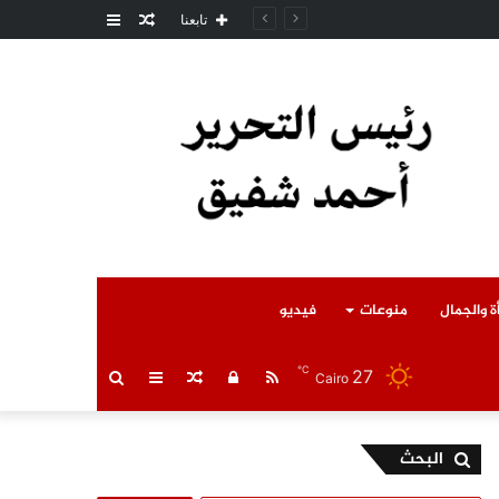
مقال
عمود
مل المتوفى
تابعنا
عشوائي
جانبي
ة والجمال
منوعات
فيديو
℃
27
RSS
تسجيل
مقال
عمود
بحث
Cairo
الدخول
عشوائي
جانبي
عن
البحث