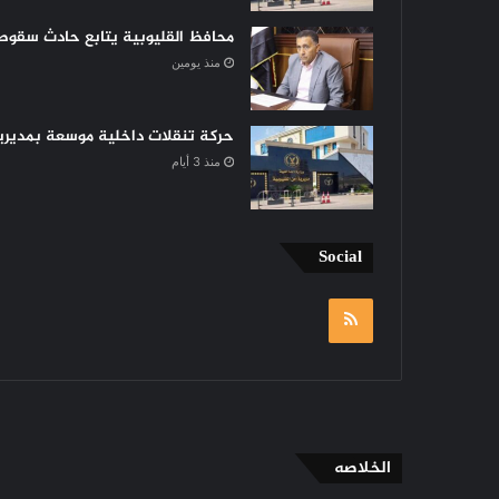
محافظ القليوبية يتابع حادث سقوط 
منذ يومين
حركة تنقلات داخلية موسعة بمديرية 
منذ 3 أيام
Social
RSS
الخلاصه