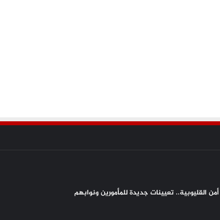
من القليوبية.. تعيينات جديدة للمأمورين ونوابهم