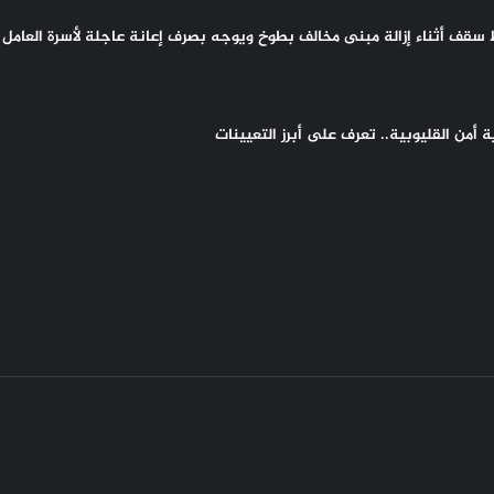
سقف أثناء إزالة مبنى مخالف بطوخ ويوجه بصرف إعانة عاجلة لأسرة العامل 
أمن القليوبية.. تعرف على أبرز التعيينات