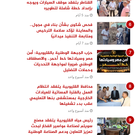
القناطر بتفقد موقف السيارات ويوجه
بإعداد خطة شاملة لتطويره
منذ 5 أيام
فحص شكوى بشأن بناء في مجول..
والمعاينة تؤكد سلامة الترخيص
ومتابعة التنفيذ ميدانيًا
منذ 7 أيام
حزب الجبهة الوطنية بالقليوبية: أمن
مصر وسيادتها خط أحمر.. والاصطفاف
الوطني ضرورة لمواجهة التحديات
وحملات التضليل
منذ أسبوع واحد
محافظ القليوبية يتفقد انتظام
العمل بالفترة المسائية للعيادات
الخارجية بمستشفى بنها التعليمي
عقب بدء تشغيلها
منذ أسبوع واحد
رئيس مياه القليوبية يتفقد مصنع
سويلم لصناعة مواسير الفخار لبحث
تعزيز التعاون ودعم الصناعة الوطنية