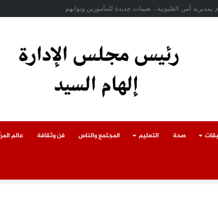
ادث سقوط سقف أثناء إزالة مبنى مخالف بطوخ ويوجه بصرف إعانة عاجلة لأسرة العا
يقات
صحة
التعليم
المجتمع والناس
فن وثقافة
عالم المرأ