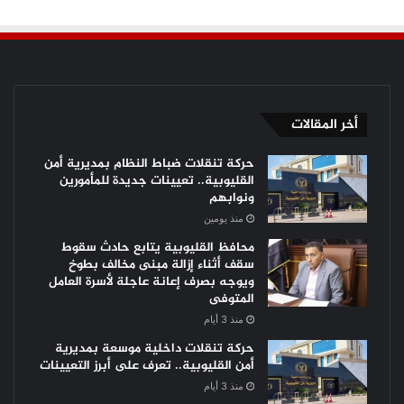
أخر المقالات
حركة تنقلات ضباط النظام بمديرية أمن
القليوبية.. تعيينات جديدة للمأمورين
ونوابهم
منذ يومين
محافظ القليوبية يتابع حادث سقوط
سقف أثناء إزالة مبنى مخالف بطوخ
ويوجه بصرف إعانة عاجلة لأسرة العامل
المتوفى
منذ 3 أيام
حركة تنقلات داخلية موسعة بمديرية
أمن القليوبية.. تعرف على أبرز التعيينات
منذ 3 أيام