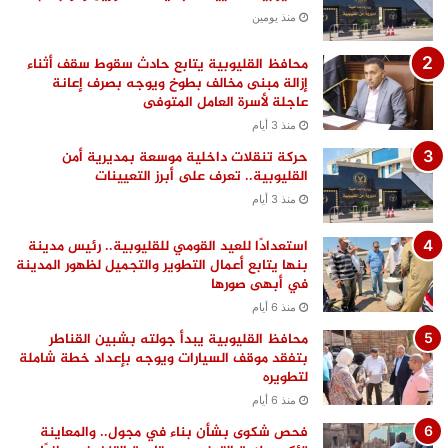
منذ يومين
محافظ القليوبية يتابع حادث سقوط سقف أثناء
إزالة مبنى مخالف بطوخ ويوجه بصرف إعانة
عاجلة لأسرة العامل المتوفى
منذ 3 أيام
حركة تنقلات داخلية موسعة بمديرية أمن
القليوبية.. تعرف على أبرز التعيينات
منذ 3 أيام
استعدادًا للعيد القومي للقليوبية.. رئيس مدينة
بنها يتابع أعمال التطوير والتجميل لظهور المدينة
في أبهى صورها
منذ 6 أيام
محافظ القليوبية يبدأ جولته بشبين القناطر
بتفقد موقف السيارات ويوجه بإعداد خطة شاملة
لتطويره
منذ 6 أيام
فحص شكوى بشأن بناء في مجول.. والمعاينة