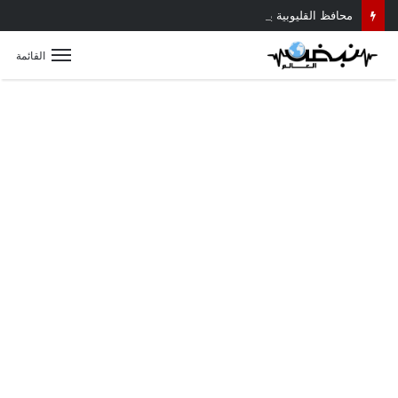
محافظ القليوبية يتابع حادث سقوط سقف أثناء إزالة مبنى مخالف بطوخ ويوجه بصرف إعانة عاجلة لأسرة العامل المتوفى
القائمة