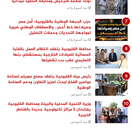
تؤكد سلامة الترخيص ومتابعة التنفيذ ميدانيًا
منذ أسبوع واحد
حزب الجبهة الوطنية بالقليوبية: أمن مصر
وسيادتها خط أحمر.. والاصطفاف الوطني ضرورة
لمواجهة التحديات وحملات التضليل
منذ أسبوع واحد
محافظ القليوبية يتفقد انتظام العمل بالفترة
المسائية للعيادات الخارجية بمستشفى بنها
التعليمي عقب بدء تشغيلها
منذ أسبوعين
رئيس مياه القليوبية يتفقد مصنع سويلم لصناعة
مواسير الفخار لبحث تعزيز التعاون ودعم الصناعة
الوطنية
منذ أسبوعين
وزيرة التنمية المحلية والبيئة ومحافظ القليوبية
يفتتحان 3 مراكز تكنولوجية جديدة بالقناطر
الخيرية
منذ أسبوعين