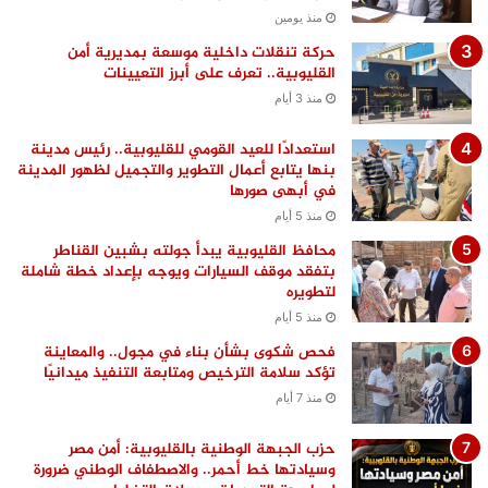
منذ يومين
حركة تنقلات داخلية موسعة بمديرية أمن
القليوبية.. تعرف على أبرز التعيينات
منذ 3 أيام
استعدادًا للعيد القومي للقليوبية.. رئيس مدينة
بنها يتابع أعمال التطوير والتجميل لظهور المدينة
في أبهى صورها
منذ 5 أيام
محافظ القليوبية يبدأ جولته بشبين القناطر
بتفقد موقف السيارات ويوجه بإعداد خطة شاملة
لتطويره
منذ 5 أيام
فحص شكوى بشأن بناء في مجول.. والمعاينة
تؤكد سلامة الترخيص ومتابعة التنفيذ ميدانيًا
منذ 7 أيام
حزب الجبهة الوطنية بالقليوبية: أمن مصر
وسيادتها خط أحمر.. والاصطفاف الوطني ضرورة