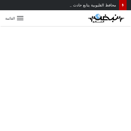
محافظ القليوبية يتابع حادث سقوط سقف أثناء إزالة مبنى مخالف بطوخ ويوجه بصرف إعانة عاجلة لأسرة العامل المتوفى
القائمة