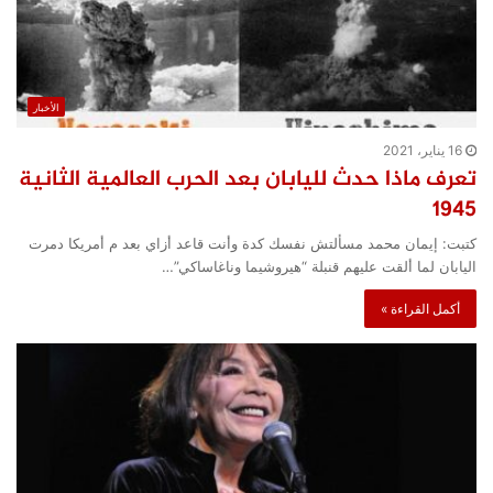
الأخبار
16 يناير، 2021
تعرف ماذا حدث لليابان بعد الحرب العالمية الثانية
1945
كتبت: إيمان محمد مسألتش نفسك كدة وأنت قاعد أزاي بعد م أمريكا دمرت
اليابان لما ألقت عليهم قنبلة “هيروشيما وناغاساكي”…
أكمل القراءة »