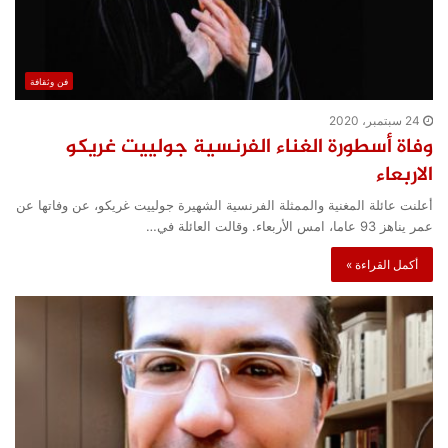
فن وثقافة
24 سبتمبر، 2020
وفاة أسطورة الغناء الفرنسية جولييت غريكو
الاربعاء
أعلنت عائلة المغنية والممثلة الفرنسية الشهيرة جولييت غريكو، عن وفاتها عن
عمر يناهز 93 عاما، امس الأربعاء. وقالت العائلة في…
أكمل القراءة »