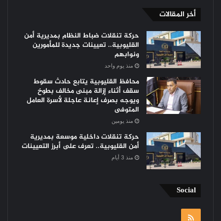
أخر المقالات
حركة تنقلات ضباط النظام بمديرية أمن
القليوبية.. تعيينات جديدة للمأمورين
ونوابهم
منذ يوم واحد
محافظ القليوبية يتابع حادث سقوط
سقف أثناء إزالة مبنى مخالف بطوخ
ويوجه بصرف إعانة عاجلة لأسرة العامل
المتوفى
منذ يومين
حركة تنقلات داخلية موسعة بمديرية
أمن القليوبية.. تعرف على أبرز التعيينات
منذ 3 أيام
Social
RSS