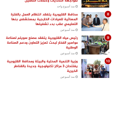
لمواجهة التحديات وحملات التضليل
منذ أسبوع واحد
محافظ القليوبية يتفقد انتظام العمل بالفترة
المسائية للعيادات الخارجية بمستشفى بنها
التعليمي عقب بدء تشغيلها
منذ أسبوعين
رئيس مياه القليوبية يتفقد مصنع سويلم لصناعة
مواسير الفخار لبحث تعزيز التعاون ودعم الصناعة
الوطنية
منذ أسبوعين
وزيرة التنمية المحلية والبيئة ومحافظ القليوبية
يفتتحان 3 مراكز تكنولوجية جديدة بالقناطر
الخيرية
منذ أسبوعين