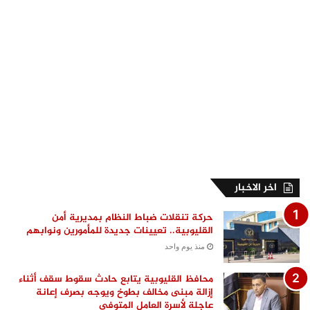
اخر الاخبار
حركة تنقلات ضباط النظام بمديرية أمن
القليوبية.. تعيينات جديدة للمأمورين ونوابهم
منذ يوم واحد
محافظ القليوبية يتابع حادث سقوط سقف أثناء
إزالة مبنى مخالف بطوخ ويوجه بصرف إعانة
عاجلة لأسرة العامل المتوفى