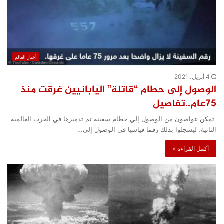
أخبار العالم
4 أبريل، 2021
الوصول إلى حطام “قاتلة” اليابانيين غرقت منذ
75عام..تفاصيل
تمكن غواصون من الوصول إلي حطام سفينة تم تدميرها في الحرب العالمية
الثانية، ليسجلوا بذلك رقما قياسيا في الوصول إلى…
أكمل القراءة »