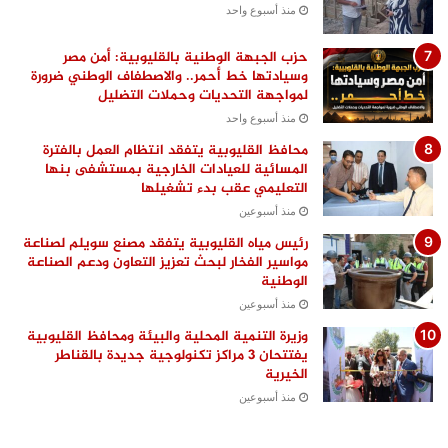
منذ أسبوع واحد
حزب الجبهة الوطنية بالقليوبية: أمن مصر
وسيادتها خط أحمر.. والاصطفاف الوطني ضرورة
لمواجهة التحديات وحملات التضليل
منذ أسبوع واحد
محافظ القليوبية يتفقد انتظام العمل بالفترة
المسائية للعيادات الخارجية بمستشفى بنها
التعليمي عقب بدء تشغيلها
منذ أسبوعين
رئيس مياه القليوبية يتفقد مصنع سويلم لصناعة
مواسير الفخار لبحث تعزيز التعاون ودعم الصناعة
الوطنية
منذ أسبوعين
وزيرة التنمية المحلية والبيئة ومحافظ القليوبية
يفتتحان 3 مراكز تكنولوجية جديدة بالقناطر
الخيرية
منذ أسبوعين