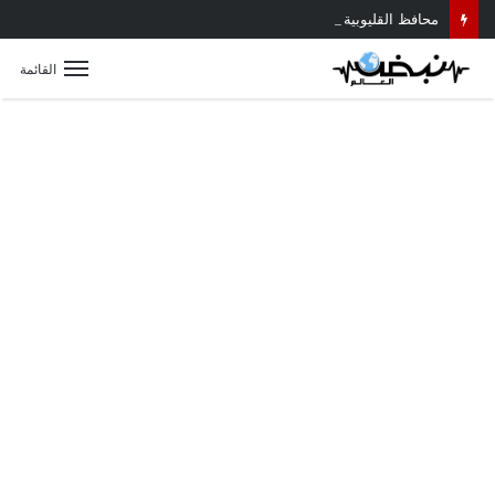
محافظ القليوبية يتابع حادث سقوط سقف أثناء إزالة مبنى مخالف بطوخ ويوجه بصرف إعانة عاجلة لأسرة العامل المتوفى
القائمة