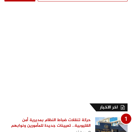
اخر الاخبار
حركة تنقلات ضباط النظام بمديرية أمن
القليوبية.. تعيينات جديدة للمأمورين ونوابهم