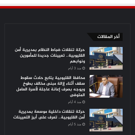
أخر المقالات
حركة تنقلات ضباط النظام بمديرية أمن
القليوبية.. تعيينات جديدة للمأمورين
ونوابهم
منذ 3 أيام
محافظ القليوبية يتابع حادث سقوط
سقف أثناء إزالة مبنى مخالف بطوخ
ويوجه بصرف إعانة عاجلة لأسرة العامل
المتوفى
منذ 4 أيام
حركة تنقلات داخلية موسعة بمديرية
أمن القليوبية.. تعرف على أبرز التعيينات
منذ 5 أيام