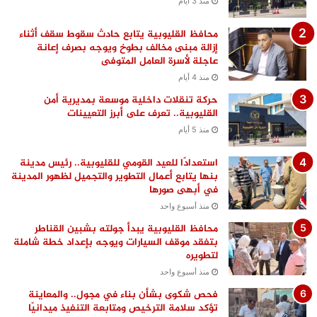
منذ 3 أيام
محافظ القليوبية يتابع حادث سقوط سقف أثناء
إزالة مبنى مخالف بطوخ ويوجه بصرف إعانة
عاجلة لأسرة العامل المتوفى
منذ 4 أيام
حركة تنقلات داخلية موسعة بمديرية أمن
القليوبية.. تعرف على أبرز التعيينات
منذ 5 أيام
استعدادًا للعيد القومي للقليوبية.. رئيس مدينة
بنها يتابع أعمال التطوير والتجميل لظهور المدينة
في أبهى صورها
منذ أسبوع واحد
محافظ القليوبية يبدأ جولته بشبين القناطر
بتفقد موقف السيارات ويوجه بإعداد خطة شاملة
لتطويره
منذ أسبوع واحد
فحص شكوى بشأن بناء في مجول.. والمعاينة
تؤكد سلامة الترخيص ومتابعة التنفيذ ميدانيًا