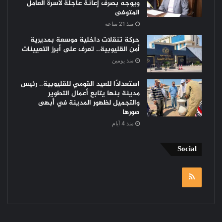
ويوجه بصرف إعانة عاجلة لأسرة العامل
المتوفى
منذ 21 ساعة
حركة تنقلات داخلية موسعة بمديرية
أمن القليوبية.. تعرف على أبرز التعيينات
منذ يومين
استعدادًا للعيد القومي للقليوبية.. رئيس
مدينة بنها يتابع أعمال التطوير
والتجميل لظهور المدينة في أبهى
صورها
منذ 4 أيام
Social
RSS