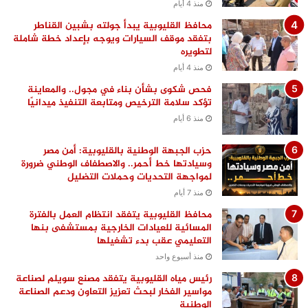
منذ 4 أيام
محافظ القليوبية يبدأ جولته بشبين القناطر
بتفقد موقف السيارات ويوجه بإعداد خطة شاملة
لتطويره
منذ 4 أيام
فحص شكوى بشأن بناء في مجول.. والمعاينة
تؤكد سلامة الترخيص ومتابعة التنفيذ ميدانيًا
منذ 6 أيام
حزب الجبهة الوطنية بالقليوبية: أمن مصر
وسيادتها خط أحمر.. والاصطفاف الوطني ضرورة
لمواجهة التحديات وحملات التضليل
منذ 7 أيام
محافظ القليوبية يتفقد انتظام العمل بالفترة
المسائية للعيادات الخارجية بمستشفى بنها
التعليمي عقب بدء تشغيلها
منذ أسبوع واحد
رئيس مياه القليوبية يتفقد مصنع سويلم لصناعة
مواسير الفخار لبحث تعزيز التعاون ودعم الصناعة
الوطنية