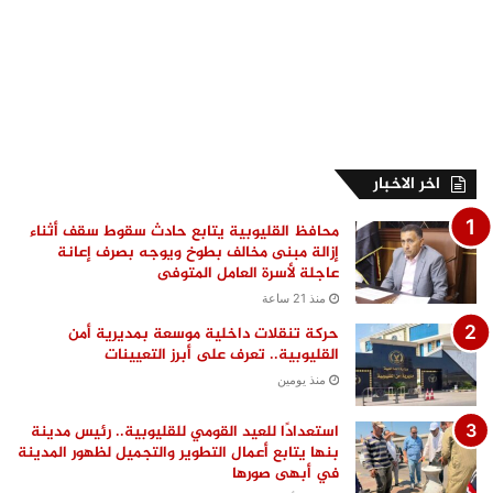
اخر الاخبار
محافظ القليوبية يتابع حادث سقوط سقف أثناء
إزالة مبنى مخالف بطوخ ويوجه بصرف إعانة
عاجلة لأسرة العامل المتوفى
منذ 21 ساعة
حركة تنقلات داخلية موسعة بمديرية أمن
القليوبية.. تعرف على أبرز التعيينات
منذ يومين
استعدادًا للعيد القومي للقليوبية.. رئيس مدينة
بنها يتابع أعمال التطوير والتجميل لظهور المدينة
في أبهى صورها