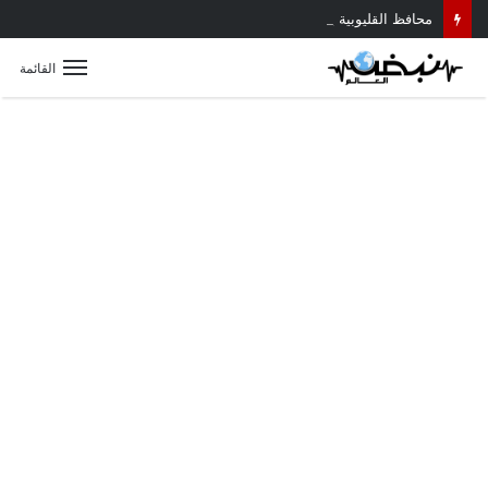
محافظ القليوبية يتابع حادث سقوط سقف أثناء إزالة مبنى مخالف بطوخ ويوجه بصرف إعانة عاجلة لأسرة العامل المتوفى
القائمة