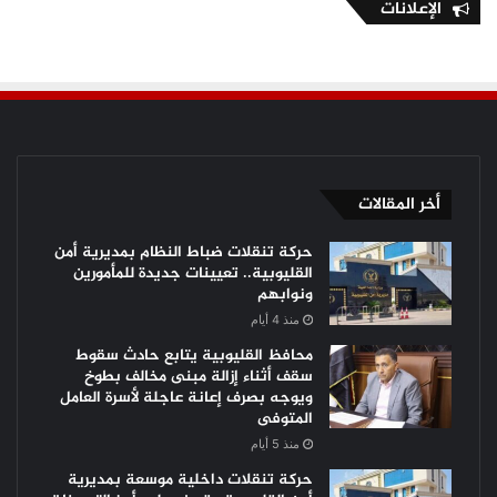
الإعلانات
أخر المقالات
حركة تنقلات ضباط النظام بمديرية أمن
القليوبية.. تعيينات جديدة للمأمورين
ونوابهم
منذ 4 أيام
محافظ القليوبية يتابع حادث سقوط
سقف أثناء إزالة مبنى مخالف بطوخ
ويوجه بصرف إعانة عاجلة لأسرة العامل
المتوفى
منذ 5 أيام
حركة تنقلات داخلية موسعة بمديرية