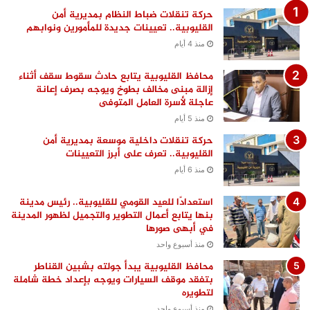
حركة تنقلات ضباط النظام بمديرية أمن
القليوبية.. تعيينات جديدة للمأمورين ونوابهم
منذ 4 أيام
محافظ القليوبية يتابع حادث سقوط سقف أثناء
إزالة مبنى مخالف بطوخ ويوجه بصرف إعانة
عاجلة لأسرة العامل المتوفى
منذ 5 أيام
حركة تنقلات داخلية موسعة بمديرية أمن
القليوبية.. تعرف على أبرز التعيينات
منذ 6 أيام
استعدادًا للعيد القومي للقليوبية.. رئيس مدينة
بنها يتابع أعمال التطوير والتجميل لظهور المدينة
في أبهى صورها
منذ أسبوع واحد
محافظ القليوبية يبدأ جولته بشبين القناطر
بتفقد موقف السيارات ويوجه بإعداد خطة شاملة
لتطويره
منذ أسبوع واحد