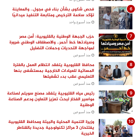
فحص شكوى بشأن بناء في مجول.. والمعاينة
تؤكد سلامة الترخيص ومتابعة التنفيذ ميدانيًا
منذ أسبوع واحد
حزب الجبهة الوطنية بالقليوبية: أمن مصر
وسيادتها خط أحمر.. والاصطفاف الوطني ضرورة
لمواجهة التحديات وحملات التضليل
منذ أسبوعين
محافظ القليوبية يتفقد انتظام العمل بالفترة
المسائية للعيادات الخارجية بمستشفى بنها
التعليمي عقب بدء تشغيلها
منذ أسبوعين
رئيس مياه القليوبية يتفقد مصنع سويلم لصناعة
مواسير الفخار لبحث تعزيز التعاون ودعم الصناعة
الوطنية
منذ أسبوعين
وزيرة التنمية المحلية والبيئة ومحافظ القليوبية
يفتتحان 3 مراكز تكنولوجية جديدة بالقناطر
الخيرية