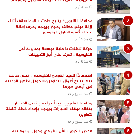
القليوبية.. تعيينات جديدة للمأمورين ونوابهم
منذ 4 أيام
محافظ القليوبية يتابع حادث سقوط سقف أثناء
إزالة مبنى مخالف بطوخ ويوجه بصرف إعانة
عاجلة لأسرة العامل المتوفى
منذ 5 أيام
حركة تنقلات داخلية موسعة بمديرية أمن
القليوبية.. تعرف على أبرز التعيينات
منذ 6 أيام
استعدادًا للعيد القومي للقليوبية.. رئيس مدينة
بنها يتابع أعمال التطوير والتجميل لظهور المدينة
في أبهى صورها
منذ أسبوع واحد
محافظ القليوبية يبدأ جولته بشبين القناطر
بتفقد موقف السيارات ويوجه بإعداد خطة شاملة
لتطويره
منذ أسبوع واحد
فحص شكوى بشأن بناء في مجول.. والمعاينة