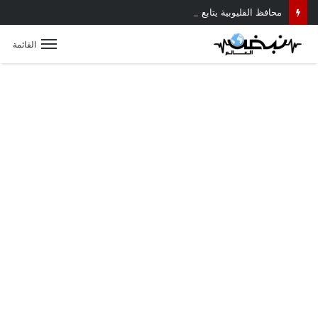
محافظ القليوبية يتابع حادث سقوط سقف أثناء إزالة مبنى مخالف بطوخ ويوجه بصرف إعانة عاجلة لأسرة العامل المتوفى
القائمة