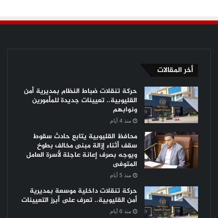
أخر المقالات
حركة تنقلات ضباط النظام بمديرية أمن
القليوبية.. تعيينات جديدة للمأمورين
ونوابهم
منذ 4 أيام
محافظ القليوبية يتابع حادث سقوط
سقف أثناء إزالة مبنى مخالف بطوخ
ويوجه بصرف إعانة عاجلة لأسرة العامل
المتوفى
منذ 5 أيام
حركة تنقلات داخلية موسعة بمديرية
أمن القليوبية.. تعرف على أبرز التعيينات
منذ 6 أيام