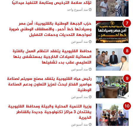
تؤكد سلامة الترخيص ومتابعة التنفيذ ميدانيًا
منذ أسبوع واحد
حزب الجبهة الوطنية بالقليوبية: أمن مصر
وسيادتها خط أحمر.. والاصطفاف الوطني ضرورة
لمواجهة التحديات وحملات التضليل
منذ أسبوعين
محافظ القليوبية يتفقد انتظام العمل بالفترة
المسائية للعيادات الخارجية بمستشفى بنها
التعليمي عقب بدء تشغيلها
منذ أسبوعين
رئيس مياه القليوبية يتفقد مصنع سويلم لصناعة
مواسير الفخار لبحث تعزيز التعاون ودعم الصناعة
الوطنية
منذ أسبوعين
وزيرة التنمية المحلية والبيئة ومحافظ القليوبية
يفتتحان 3 مراكز تكنولوجية جديدة بالقناطر
الخيرية
منذ أسبوعين