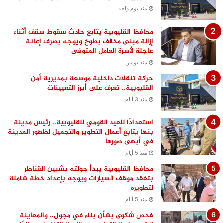
منذ يوم واحد
محافظ القليوبية يتابع حادث سقوط سقف أثناء
إزالة مبنى مخالف بطوخ ويوجه بصرف إعانة
عاجلة لأسرة العامل المتوفى
منذ يومين
حركة تنقلات داخلية موسعة بمديرية أمن
القليوبية.. تعرف على أبرز التعيينات
منذ 3 أيام
استعدادًا للعيد القومي للقليوبية.. رئيس مدينة
بنها يتابع أعمال التطوير والتجميل لظهور المدينة
في أبهى صورها
منذ 5 أيام
محافظ القليوبية يبدأ جولته بشبين القناطر
بتفقد موقف السيارات ويوجه بإعداد خطة شاملة
لتطويره
منذ 5 أيام
فحص شكوى بشأن بناء في مجول.. والمعاينة