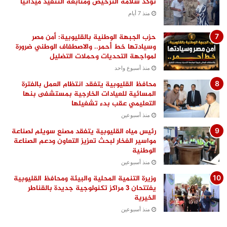
تؤكد سلامة الترخيص ومتابعة التنفيذ ميدانيًا
منذ 7 أيام
حزب الجبهة الوطنية بالقليوبية: أمن مصر
وسيادتها خط أحمر.. والاصطفاف الوطني ضرورة
لمواجهة التحديات وحملات التضليل
منذ أسبوع واحد
محافظ القليوبية يتفقد انتظام العمل بالفترة
المسائية للعيادات الخارجية بمستشفى بنها
التعليمي عقب بدء تشغيلها
منذ أسبوعين
رئيس مياه القليوبية يتفقد مصنع سويلم لصناعة
مواسير الفخار لبحث تعزيز التعاون ودعم الصناعة
الوطنية
منذ أسبوعين
وزيرة التنمية المحلية والبيئة ومحافظ القليوبية
يفتتحان 3 مراكز تكنولوجية جديدة بالقناطر
الخيرية
منذ أسبوعين