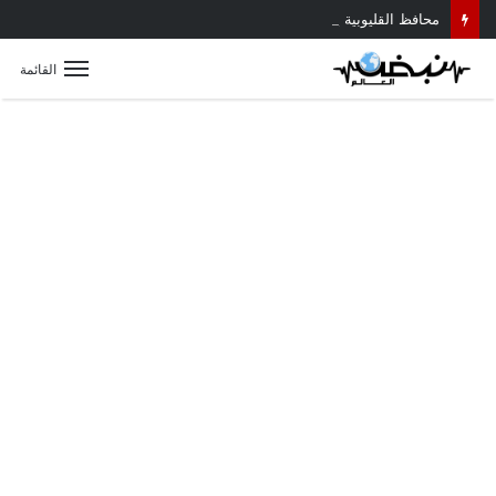
محافظ القليوبية يتابع حادث سقوط سقف أثناء إزالة مبنى مخالف بطوخ ويوجه بصرف إعانة عاجلة لأسرة العامل المتوفى
القائمة