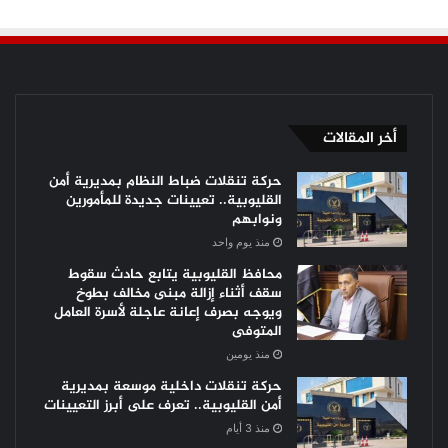
أخر المقالات
حركة تنقلات ضباط النظام بمديرية أمن
القليوبية.. تعيينات جديدة للمأمورين
ونوابهم
منذ يوم واحد
محافظ القليوبية يتابع حادث سقوط
سقف أثناء إزالة مبنى مخالف بطوخ
ويوجه بصرف إعانة عاجلة لأسرة العامل
المتوفى
منذ يومين
حركة تنقلات داخلية موسعة بمديرية
أمن القليوبية.. تعرف على أبرز التعيينات
منذ 3 أيام