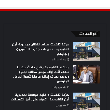
أخر المقالات
حركة تنقلات ضباط النظام بمديرية أمن
القليوبية.. تعيينات جديدة للمأمورين
ونوابهم
منذ 4 ساعات
محافظ القليوبية يتابع حادث سقوط
سقف أثناء إزالة مبنى مخالف بطوخ
ويوجه بصرف إعانة عاجلة لأسرة العامل
المتوفى
منذ يوم واحد
حركة تنقلات داخلية موسعة بمديرية
أمن القليوبية.. تعرف على أبرز التعيينات
منذ يومين