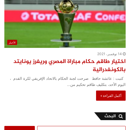
الأخبار
14 نوفمبر، 2021
اختيار طاقم حكام مباراة المصري وريفرز يونايتد
بالكونفدرالية
كتبت : عائشة حافظ صرحت لجنة الحكام بالاتحاد الإفريقي لكرة القدم ،
اليوم الأحد، بتكليف طاقم تحكيم من…
أكمل القراءة »
البحث
البحث