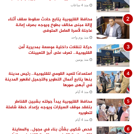
منذ 4 ساعات
محافظ القليوبية يتابع حادث سقوط سقف أثناء
إزالة مبنى مخالف بطوخ ويوجه بصرف إعانة
عاجلة لأسرة العامل المتوفى
منذ يوم واحد
حركة تنقلات داخلية موسعة بمديرية أمن
القليوبية.. تعرف على أبرز التعيينات
منذ يومين
استعدادًا للعيد القومي للقليوبية.. رئيس مدينة
بنها يتابع أعمال التطوير والتجميل لظهور المدينة
في أبهى صورها
منذ 4 أيام
محافظ القليوبية يبدأ جولته بشبين القناطر
بتفقد موقف السيارات ويوجه بإعداد خطة شاملة
لتطويره
منذ 4 أيام
فحص شكوى بشأن بناء في مجول.. والمعاينة