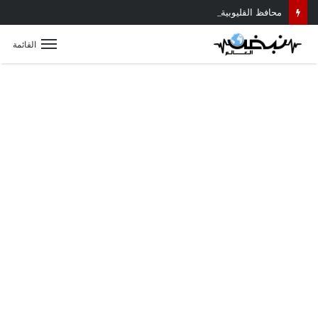
محافظ القليوبية يتابع حادث سقوط سقف أثناء إزالة مبنى مخالف بطوخ ويوجه بصرف إعانة عاجلة لأسرة العامل المتوفى
القائمة