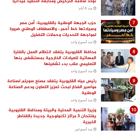
تؤكد سلامة الترخيص ومتابعة التنفيذ ميدانيًا
منذ 6 أيام
حزب الجبهة الوطنية بالقليوبية: أمن مصر
وسيادتها خط أحمر.. والاصطفاف الوطني ضرورة
لمواجهة التحديات وحملات التضليل
منذ أسبوع واحد
محافظ القليوبية يتفقد انتظام العمل بالفترة
المسائية للعيادات الخارجية بمستشفى بنها
التعليمي عقب بدء تشغيلها
منذ أسبوع واحد
رئيس مياه القليوبية يتفقد مصنع سويلم لصناعة
مواسير الفخار لبحث تعزيز التعاون ودعم الصناعة
الوطنية
منذ أسبوع واحد
وزيرة التنمية المحلية والبيئة ومحافظ القليوبية
يفتتحان 3 مراكز تكنولوجية جديدة بالقناطر
الخيرية
منذ أسبوعين