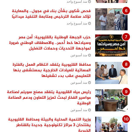
منذ أسبوع واحد
فحص شكوى بشأن بناء في مجول.. والمعاينة
تؤكد سلامة الترخيص ومتابعة التنفيذ ميدانيًا
منذ أسبوع واحد
حزب الجبهة الوطنية بالقليوبية: أمن مصر
وسيادتها خط أحمر.. والاصطفاف الوطني ضرورة
لمواجهة التحديات وحملات التضليل
منذ أسبوعين
محافظ القليوبية يتفقد انتظام العمل بالفترة
المسائية للعيادات الخارجية بمستشفى بنها
التعليمي عقب بدء تشغيلها
منذ أسبوعين
رئيس مياه القليوبية يتفقد مصنع سويلم لصناعة
مواسير الفخار لبحث تعزيز التعاون ودعم الصناعة
الوطنية
منذ أسبوعين
وزيرة التنمية المحلية والبيئة ومحافظ القليوبية
يفتتحان 3 مراكز تكنولوجية جديدة بالقناطر
الخيرية