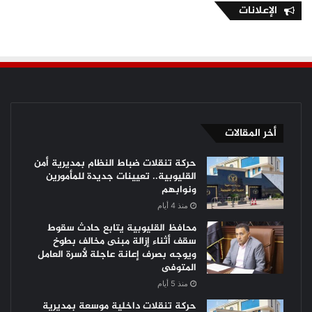
الإعلانات
أخر المقالات
حركة تنقلات ضباط النظام بمديرية أمن
القليوبية.. تعيينات جديدة للمأمورين
ونوابهم
منذ 4 أيام
محافظ القليوبية يتابع حادث سقوط
سقف أثناء إزالة مبنى مخالف بطوخ
ويوجه بصرف إعانة عاجلة لأسرة العامل
المتوفى
منذ 5 أيام
حركة تنقلات داخلية موسعة بمديرية