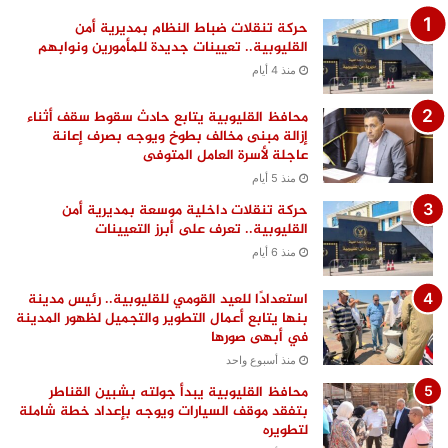
حركة تنقلات ضباط النظام بمديرية أمن
القليوبية.. تعيينات جديدة للمأمورين ونوابهم
منذ 4 أيام
محافظ القليوبية يتابع حادث سقوط سقف أثناء
إزالة مبنى مخالف بطوخ ويوجه بصرف إعانة
عاجلة لأسرة العامل المتوفى
منذ 5 أيام
حركة تنقلات داخلية موسعة بمديرية أمن
القليوبية.. تعرف على أبرز التعيينات
منذ 6 أيام
استعدادًا للعيد القومي للقليوبية.. رئيس مدينة
بنها يتابع أعمال التطوير والتجميل لظهور المدينة
في أبهى صورها
منذ أسبوع واحد
محافظ القليوبية يبدأ جولته بشبين القناطر
بتفقد موقف السيارات ويوجه بإعداد خطة شاملة
لتطويره