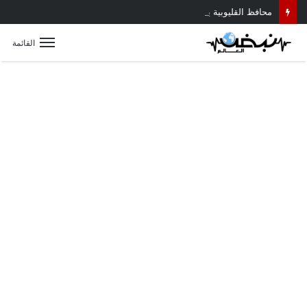
محافظ القليوبية يتابع حادث سقوط سقف أثناء إزالة مبنى مخالف بطوخ ويوجه بصرف إعانة عاجلة لأسرة العامل المتوفى
القائمة