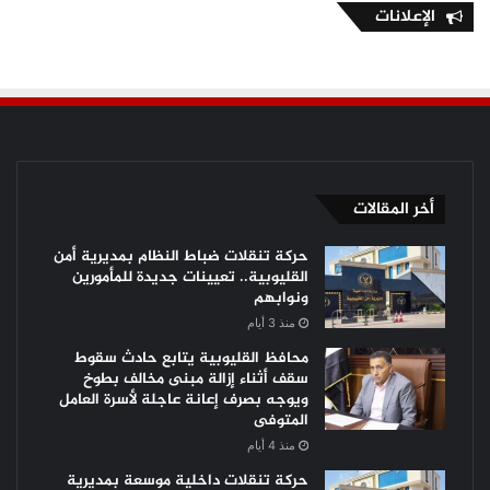
الإعلانات
أخر المقالات
حركة تنقلات ضباط النظام بمديرية أمن
القليوبية.. تعيينات جديدة للمأمورين
ونوابهم
منذ 3 أيام
محافظ القليوبية يتابع حادث سقوط
سقف أثناء إزالة مبنى مخالف بطوخ
ويوجه بصرف إعانة عاجلة لأسرة العامل
المتوفى
منذ 4 أيام
حركة تنقلات داخلية موسعة بمديرية