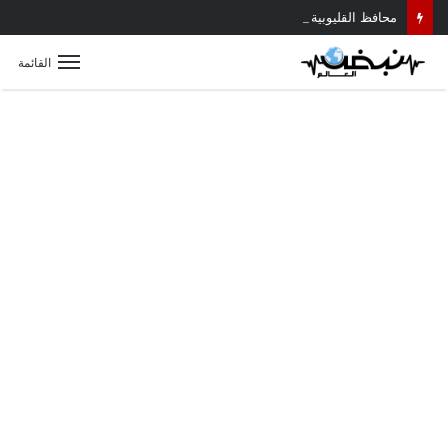
محافظ القليوبية يتابع حادث سقوط سقف أثناء إزالة مبنى مخالف بطوخ ويوجه بصرف إعانة عاجلة لأسرة العامل المتوفى
القائمة