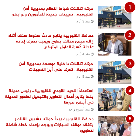
حركة تنقلات ضباط النظام بمديرية أمن
القليوبية.. تعيينات جديدة للمأمورين ونوابهم
منذ 3 أيام
محافظ القليوبية يتابع حادث سقوط سقف أثناء
إزالة مبنى مخالف بطوخ ويوجه بصرف إعانة
عاجلة لأسرة العامل المتوفى
منذ 4 أيام
حركة تنقلات داخلية موسعة بمديرية أمن
القليوبية.. تعرف على أبرز التعيينات
منذ 5 أيام
استعدادًا للعيد القومي للقليوبية.. رئيس مدينة
بنها يتابع أعمال التطوير والتجميل لظهور المدينة
في أبهى صورها
منذ أسبوع واحد
محافظ القليوبية يبدأ جولته بشبين القناطر
بتفقد موقف السيارات ويوجه بإعداد خطة شاملة
لتطويره