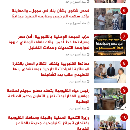
منذ أسبوع واحد
فحص شكوى بشأن بناء في مجول.. والمعاينة
تؤكد سلامة الترخيص ومتابعة التنفيذ ميدانيًا
منذ أسبوع واحد
حزب الجبهة الوطنية بالقليوبية: أمن مصر
وسيادتها خط أحمر.. والاصطفاف الوطني ضرورة
لمواجهة التحديات وحملات التضليل
منذ أسبوع واحد
محافظ القليوبية يتفقد انتظام العمل بالفترة
المسائية للعيادات الخارجية بمستشفى بنها
التعليمي عقب بدء تشغيلها
منذ أسبوعين
رئيس مياه القليوبية يتفقد مصنع سويلم لصناعة
مواسير الفخار لبحث تعزيز التعاون ودعم الصناعة
الوطنية
منذ أسبوعين
وزيرة التنمية المحلية والبيئة ومحافظ القليوبية
يفتتحان 3 مراكز تكنولوجية جديدة بالقناطر
الخيرية