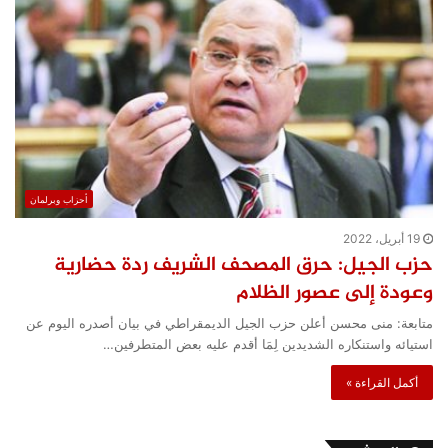
أحزاب وبرلمان
19 أبريل، 2022
حزب الجيل: حرق المصحف الشريف ردة حضارية
وعودة إلى عصور الظلام
متابعة: منى محسن أعلن حزب الجيل الديمقراطي في بيان أصدره اليوم عن
استيائه واستنكاره الشديدين لِمَا أقدم عليه بعض المتطرفين…
أكمل القراءة »