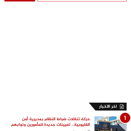
اخر الاخبار
حركة تنقلات ضباط النظام بمديرية أمن
القليوبية.. تعيينات جديدة للمأمورين ونوابهم