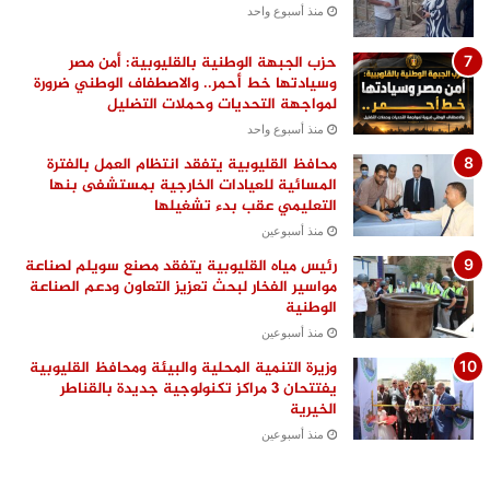
منذ أسبوع واحد
حزب الجبهة الوطنية بالقليوبية: أمن مصر
وسيادتها خط أحمر.. والاصطفاف الوطني ضرورة
لمواجهة التحديات وحملات التضليل
منذ أسبوع واحد
محافظ القليوبية يتفقد انتظام العمل بالفترة
المسائية للعيادات الخارجية بمستشفى بنها
التعليمي عقب بدء تشغيلها
منذ أسبوعين
رئيس مياه القليوبية يتفقد مصنع سويلم لصناعة
مواسير الفخار لبحث تعزيز التعاون ودعم الصناعة
الوطنية
منذ أسبوعين
وزيرة التنمية المحلية والبيئة ومحافظ القليوبية
يفتتحان 3 مراكز تكنولوجية جديدة بالقناطر
الخيرية
منذ أسبوعين