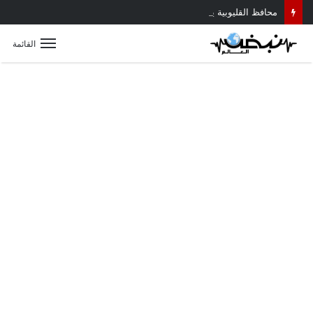
محافظ القليوبية يتابع حادث سقوط سقف أثناء إزالة مبنى مخالف بطوخ ويوجه بصرف إعانة عاجلة لأسرة العامل المتوفى
القائمة