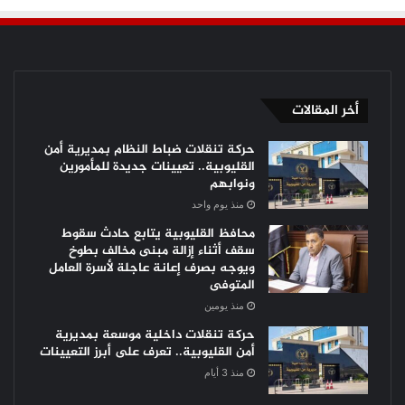
أخر المقالات
حركة تنقلات ضباط النظام بمديرية أمن
القليوبية.. تعيينات جديدة للمأمورين
ونوابهم
منذ يوم واحد
محافظ القليوبية يتابع حادث سقوط
سقف أثناء إزالة مبنى مخالف بطوخ
ويوجه بصرف إعانة عاجلة لأسرة العامل
المتوفى
منذ يومين
حركة تنقلات داخلية موسعة بمديرية
أمن القليوبية.. تعرف على أبرز التعيينات
منذ 3 أيام