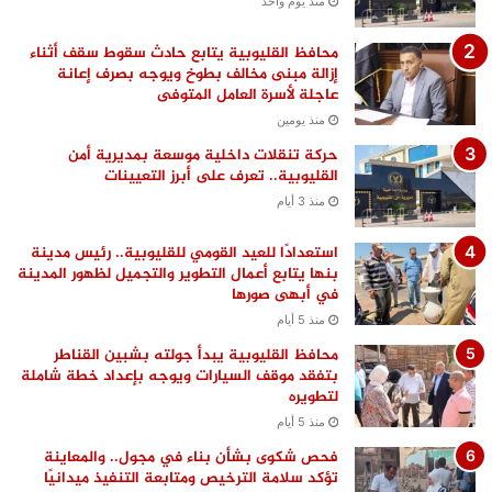
منذ يوم واحد
محافظ القليوبية يتابع حادث سقوط سقف أثناء
إزالة مبنى مخالف بطوخ ويوجه بصرف إعانة
عاجلة لأسرة العامل المتوفى
منذ يومين
حركة تنقلات داخلية موسعة بمديرية أمن
القليوبية.. تعرف على أبرز التعيينات
منذ 3 أيام
استعدادًا للعيد القومي للقليوبية.. رئيس مدينة
بنها يتابع أعمال التطوير والتجميل لظهور المدينة
في أبهى صورها
منذ 5 أيام
محافظ القليوبية يبدأ جولته بشبين القناطر
بتفقد موقف السيارات ويوجه بإعداد خطة شاملة
لتطويره
منذ 5 أيام
فحص شكوى بشأن بناء في مجول.. والمعاينة
تؤكد سلامة الترخيص ومتابعة التنفيذ ميدانيًا