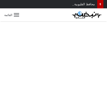
محافظ القليوبية يتابع حادث سقوط سقف أثناء إزالة مبنى مخالف بطوخ ويوجه بصرف إعانة عاجلة لأسرة العامل المتوفى
القائمة