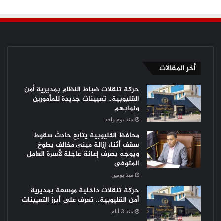
أخر المقالات
حركة تنقلات ضباط النظام بمديرية أمن
القليوبية.. تعيينات جديدة للمأمورين
ونوابهم
منذ يوم واحد
محافظ القليوبية يتابع حادث سقوط
سقف أثناء إزالة مبنى مخالف بطوخ
ويوجه بصرف إعانة عاجلة لأسرة العامل
المتوفى
منذ يومين
حركة تنقلات داخلية موسعة بمديرية
أمن القليوبية.. تعرف على أبرز التعيينات
منذ 3 أيام