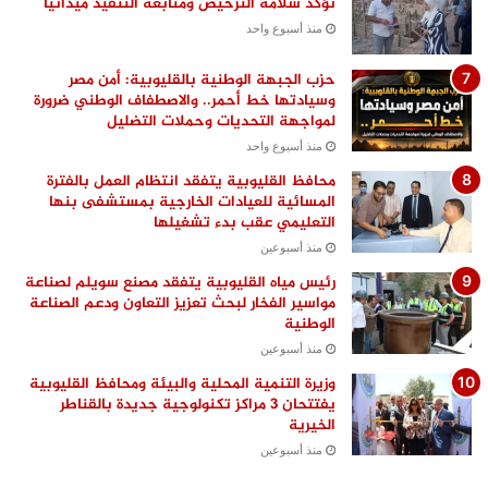
تؤكد سلامة الترخيص ومتابعة التنفيذ ميدانيًا
منذ أسبوع واحد
حزب الجبهة الوطنية بالقليوبية: أمن مصر
وسيادتها خط أحمر.. والاصطفاف الوطني ضرورة
لمواجهة التحديات وحملات التضليل
منذ أسبوع واحد
محافظ القليوبية يتفقد انتظام العمل بالفترة
المسائية للعيادات الخارجية بمستشفى بنها
التعليمي عقب بدء تشغيلها
منذ أسبوعين
رئيس مياه القليوبية يتفقد مصنع سويلم لصناعة
مواسير الفخار لبحث تعزيز التعاون ودعم الصناعة
الوطنية
منذ أسبوعين
وزيرة التنمية المحلية والبيئة ومحافظ القليوبية
يفتتحان 3 مراكز تكنولوجية جديدة بالقناطر
الخيرية
منذ أسبوعين