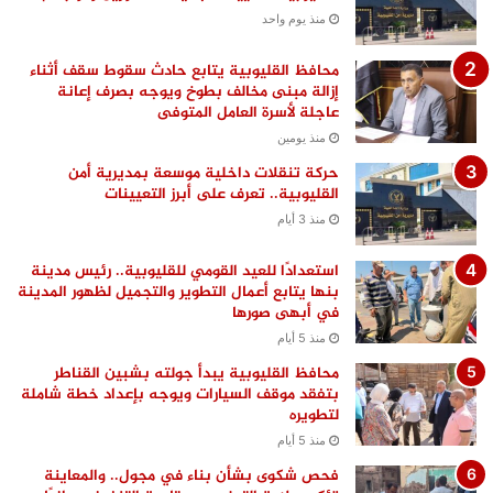
منذ يوم واحد
محافظ القليوبية يتابع حادث سقوط سقف أثناء
إزالة مبنى مخالف بطوخ ويوجه بصرف إعانة
عاجلة لأسرة العامل المتوفى
منذ يومين
حركة تنقلات داخلية موسعة بمديرية أمن
القليوبية.. تعرف على أبرز التعيينات
منذ 3 أيام
استعدادًا للعيد القومي للقليوبية.. رئيس مدينة
بنها يتابع أعمال التطوير والتجميل لظهور المدينة
في أبهى صورها
منذ 5 أيام
محافظ القليوبية يبدأ جولته بشبين القناطر
بتفقد موقف السيارات ويوجه بإعداد خطة شاملة
لتطويره
منذ 5 أيام
فحص شكوى بشأن بناء في مجول.. والمعاينة