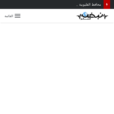
محافظ القليوبية يتابع حادث سقوط سقف أثناء إزالة مبنى مخالف بطوخ ويوجه بصرف إعانة عاجلة لأسرة العامل المتوفى
القائمة