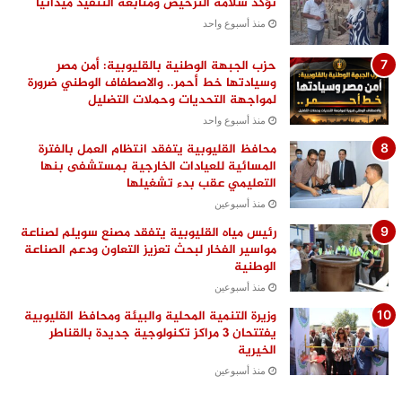
تؤكد سلامة الترخيص ومتابعة التنفيذ ميدانيًا
منذ أسبوع واحد
حزب الجبهة الوطنية بالقليوبية: أمن مصر
وسيادتها خط أحمر.. والاصطفاف الوطني ضرورة
لمواجهة التحديات وحملات التضليل
منذ أسبوع واحد
محافظ القليوبية يتفقد انتظام العمل بالفترة
المسائية للعيادات الخارجية بمستشفى بنها
التعليمي عقب بدء تشغيلها
منذ أسبوعين
رئيس مياه القليوبية يتفقد مصنع سويلم لصناعة
مواسير الفخار لبحث تعزيز التعاون ودعم الصناعة
الوطنية
منذ أسبوعين
وزيرة التنمية المحلية والبيئة ومحافظ القليوبية
يفتتحان 3 مراكز تكنولوجية جديدة بالقناطر
الخيرية
منذ أسبوعين