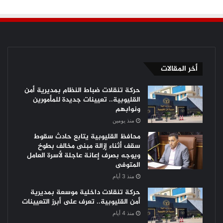
أخر المقالات
حركة تنقلات ضباط النظام بمديرية أمن
القليوبية.. تعيينات جديدة للمأمورين
ونوابهم
منذ يومين
محافظ القليوبية يتابع حادث سقوط
سقف أثناء إزالة مبنى مخالف بطوخ
ويوجه بصرف إعانة عاجلة لأسرة العامل
المتوفى
منذ 3 أيام
حركة تنقلات داخلية موسعة بمديرية
أمن القليوبية.. تعرف على أبرز التعيينات
منذ 4 أيام