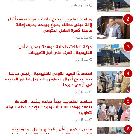
منذ يوم واحد
محافظ القليوبية يتابع حادث سقوط سقف أثناء
إزالة مبنى مخالف بطوخ ويوجه بصرف إعانة
عاجلة لأسرة العامل المتوفى
منذ يومين
حركة تنقلات داخلية موسعة بمديرية أمن
القليوبية.. تعرف على أبرز التعيينات
منذ 3 أيام
استعدادًا للعيد القومي للقليوبية.. رئيس مدينة
بنها يتابع أعمال التطوير والتجميل لظهور المدينة
في أبهى صورها
منذ 5 أيام
محافظ القليوبية يبدأ جولته بشبين القناطر
بتفقد موقف السيارات ويوجه بإعداد خطة شاملة
لتطويره
منذ 5 أيام
فحص شكوى بشأن بناء في مجول.. والمعاينة