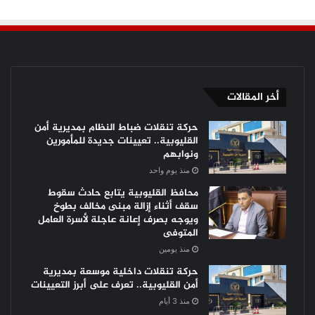
أخر المقالات
حركة تنقلات ضباط النظام بمديرية أمن
القليوبية.. تعيينات جديدة للمأمورين
ونوابهم
منذ يوم واحد
محافظ القليوبية يتابع حادث سقوط
سقف أثناء إزالة مبنى مخالف بطوخ
ويوجه بصرف إعانة عاجلة لأسرة العامل
المتوفى
منذ يومين
حركة تنقلات داخلية موسعة بمديرية
أمن القليوبية.. تعرف على أبرز التعيينات
منذ 3 أيام