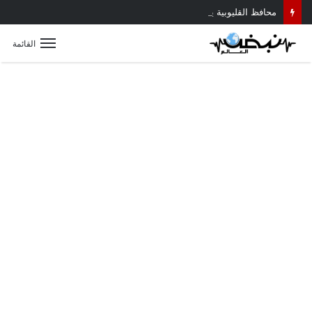
محافظ القليوبية يتابع حادث سقوط سقف أثناء إزالة مبنى مخالف بطوخ ويوجه بصرف إعانة عاجلة لأسرة العامل المتوفى
القائمة