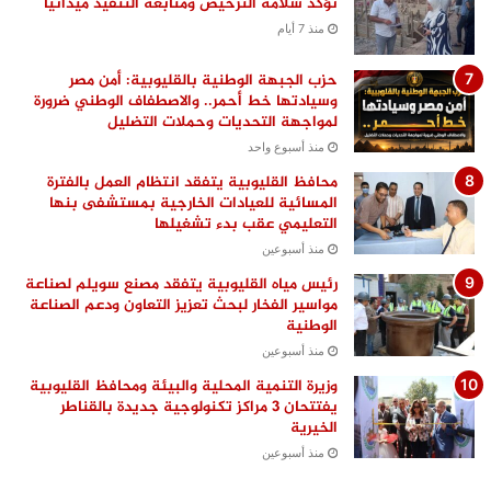
تؤكد سلامة الترخيص ومتابعة التنفيذ ميدانيًا
منذ 7 أيام
حزب الجبهة الوطنية بالقليوبية: أمن مصر
وسيادتها خط أحمر.. والاصطفاف الوطني ضرورة
لمواجهة التحديات وحملات التضليل
منذ أسبوع واحد
محافظ القليوبية يتفقد انتظام العمل بالفترة
المسائية للعيادات الخارجية بمستشفى بنها
التعليمي عقب بدء تشغيلها
منذ أسبوعين
رئيس مياه القليوبية يتفقد مصنع سويلم لصناعة
مواسير الفخار لبحث تعزيز التعاون ودعم الصناعة
الوطنية
منذ أسبوعين
وزيرة التنمية المحلية والبيئة ومحافظ القليوبية
يفتتحان 3 مراكز تكنولوجية جديدة بالقناطر
الخيرية
منذ أسبوعين