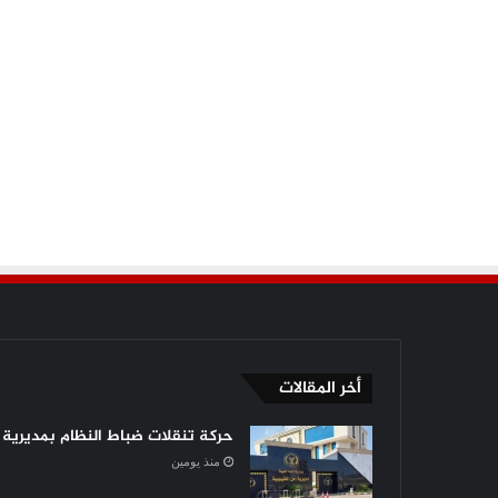
أخر المقالات
حركة تنقلات ضباط النظام بمديرية أ
منذ يومين