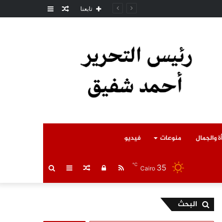
مقال
عمود
مل المتوفى
تابعنا
عشوائي
جانبي
ة والجمال
منوعات
فيديو
℃
35
RSS
تسجيل
مقال
عمود
بحث
Cairo
الدخول
عشوائي
جانبي
عن
البحث