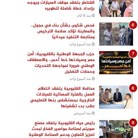
القناطر بتفقد موقف السيارات ويوجه
بإعداد خطة شاملة لتطويره
منذ 6 أيام
فحص شكوى بشأن بناء في مجول..
والمعاينة تؤكد سلامة الترخيص
ومتابعة التنفيذ ميدانيًا
منذ أسبوع واحد
حزب الجبهة الوطنية بالقليوبية: أمن
مصر وسيادتها خط أحمر.. والاصطفاف
الوطني ضرورة لمواجهة التحديات
وحملات التضليل
منذ أسبوع واحد
محافظ القليوبية يتفقد انتظام
العمل بالفترة المسائية للعيادات
الخارجية بمستشفى بنها التعليمي
عقب بدء تشغيلها
منذ أسبوعين
رئيس مياه القليوبية يتفقد مصنع
سويلم لصناعة مواسير الفخار لبحث
تعزيز التعاون ودعم الصناعة الوطنية