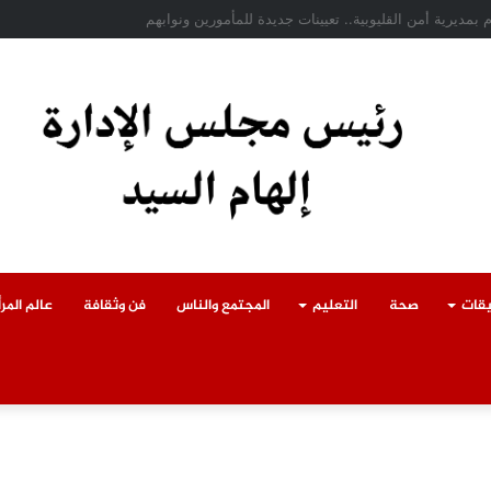
ادث سقوط سقف أثناء إزالة مبنى مخالف بطوخ ويوجه بصرف إعانة عاجلة لأسرة العا
يقات
صحة
التعليم
المجتمع والناس
فن وثقافة
عالم المرأ