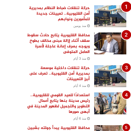
حركة تنقلات ضباط النظام بمديرية
أمن القليوبية.. تعيينات جديدة
للمأمورين ونوابهم
منذ يومين
محافظ القليوبية يتابع حادث سقوط
سقف أثناء إزالة مبنى مخالف بطوخ
ويوجه بصرف إعانة عاجلة لأسرة
العامل المتوفى
منذ 3 أيام
حركة تنقلات داخلية موسعة
بمديرية أمن القليوبية.. تعرف على
أبرز التعيينات
منذ 4 أيام
استعدادًا للعيد القومي للقليوبية..
رئيس مدينة بنها يتابع أعمال
التطوير والتجميل لظهور المدينة في
أبهى صورها
منذ 6 أيام
محافظ القليوبية يبدأ جولته بشبين