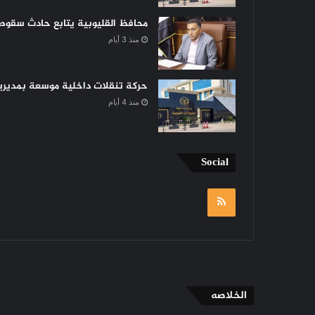
محافظ القليوبية يتابع حادث سقوط 
منذ 3 أيام
حركة تنقلات داخلية موسعة بمديرية 
منذ 4 أيام
Social
RSS
الخلاصه