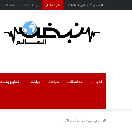
محافظ القليوبية يتابع ح
السبت, أغسطس 8 2026
اخر الاخبار
اخبار
محافظات
حوادث
رياضة
تقارير وتحق
الرئيسية
/
صالة احتفالات