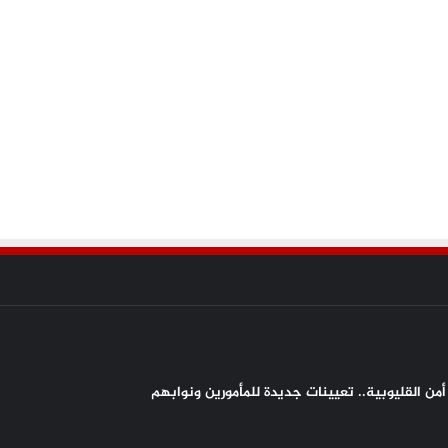
من القليوبية.. تعيينات جديدة للمأمورين ونوابهم