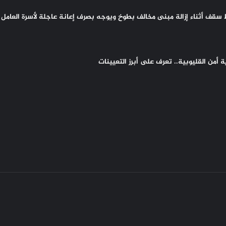
سقف أثناء إزالة مبنى مخالف بطوخ ويوجه بصرف إعانة عاجلة لأسرة العامل 
أمن القليوبية.. تعرف على أبرز التعيينات