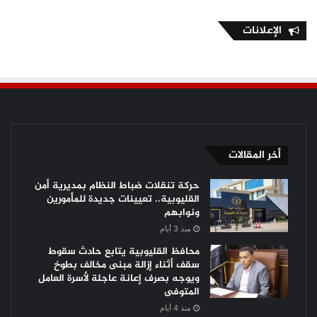
الإعلانات
أخر المقالات
حركة تنقلات ضباط النظام بمديرية أمن
القليوبية.. تعيينات جديدة للمأمورين
ونوابهم
منذ 3 أيام
محافظ القليوبية يتابع حادث سقوط
سقف أثناء إزالة مبنى مخالف بطوخ
ويوجه بصرف إعانة عاجلة لأسرة العامل
المتوفى
منذ 4 أيام