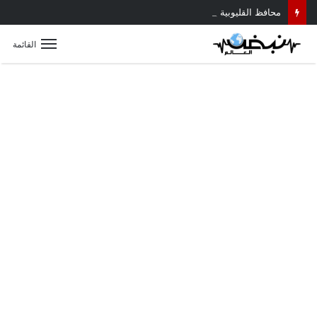
محافظ القليوبية يتابع حادث سقوط سقف أثناء إزالة مبنى مخالف بطوخ ويوجه بصرف إعانة عاجلة لأسرة العامل المتوفى
القائمة