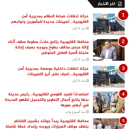
اخر الاخبار
حركة تنقلات ضباط النظام بمديرية أمن
القليوبية.. تعيينات جديدة للمأمورين ونوابهم
منذ 3 أيام
محافظ القليوبية يتابع حادث سقوط سقف أثناء
إزالة مبنى مخالف بطوخ ويوجه بصرف إعانة
عاجلة لأسرة العامل المتوفى
منذ 4 أيام
حركة تنقلات داخلية موسعة بمديرية أمن
القليوبية.. تعرف على أبرز التعيينات
منذ 5 أيام
استعدادًا للعيد القومي للقليوبية.. رئيس مدينة
بنها يتابع أعمال التطوير والتجميل لظهور المدينة
في أبهى صورها
منذ أسبوع واحد
محافظ القليوبية يبدأ جولته بشبين القناطر
بتفقد موقف السيارات ويوجه بإعداد خطة شاملة