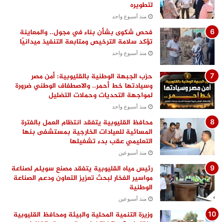
لتطويره
منذ أسبوع واحد
فحص شكوى بشأن بناء في مجول.. والمعاينة
تؤكد سلامة الترخيص ومتابعة التنفيذ ميدانيًا
منذ أسبوع واحد
حزب الجبهة الوطنية بالقليوبية: أمن مصر
وسيادتها خط أحمر.. والاصطفاف الوطني ضرورة
لمواجهة التحديات وحملات التضليل
منذ أسبوع واحد
محافظ القليوبية يتفقد انتظام العمل بالفترة
المسائية للعيادات الخارجية بمستشفى بنها
التعليمي عقب بدء تشغيلها
منذ أسبوعين
رئيس مياه القليوبية يتفقد مصنع سويلم لصناعة
مواسير الفخار لبحث تعزيز التعاون ودعم الصناعة
الوطنية
منذ أسبوعين
وزيرة التنمية المحلية والبيئة ومحافظ القليوبية