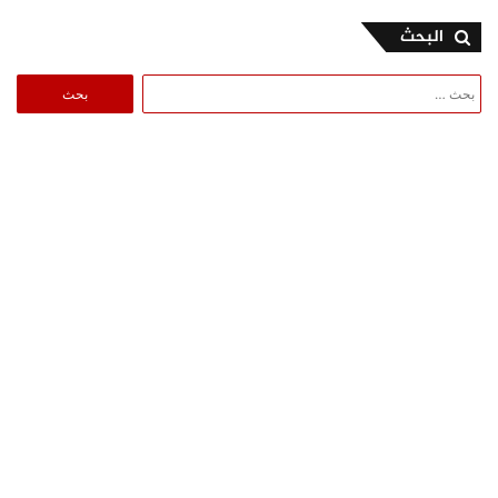
البحث
البحث
عن: