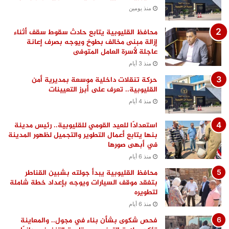
منذ يومين
محافظ القليوبية يتابع حادث سقوط سقف أثناء
إزالة مبنى مخالف بطوخ ويوجه بصرف إعانة
عاجلة لأسرة العامل المتوفى
منذ 3 أيام
حركة تنقلات داخلية موسعة بمديرية أمن
القليوبية.. تعرف على أبرز التعيينات
منذ 4 أيام
استعدادًا للعيد القومي للقليوبية.. رئيس مدينة
بنها يتابع أعمال التطوير والتجميل لظهور المدينة
في أبهى صورها
منذ 6 أيام
محافظ القليوبية يبدأ جولته بشبين القناطر
بتفقد موقف السيارات ويوجه بإعداد خطة شاملة
لتطويره
منذ 6 أيام
فحص شكوى بشأن بناء في مجول.. والمعاينة