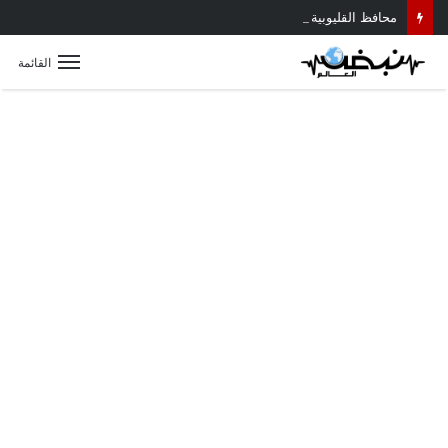
محافظ القليوبية يتابع حادث سقوط سقف أثناء إزالة مبنى مخالف بطوخ ويوجه بصرف إعانة عاجلة لأسرة العامل المتوفى
القائمة