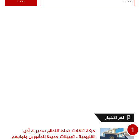
عن:
اخر الاخبار
حركة تنقلات ضباط النظام بمديرية أمن
القليوبية.. تعيينات جديدة للمأمورين ونوابهم