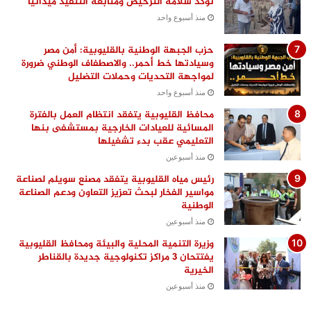
تؤكد سلامة الترخيص ومتابعة التنفيذ ميدانيًا
منذ أسبوع واحد
حزب الجبهة الوطنية بالقليوبية: أمن مصر
وسيادتها خط أحمر.. والاصطفاف الوطني ضرورة
لمواجهة التحديات وحملات التضليل
منذ أسبوع واحد
محافظ القليوبية يتفقد انتظام العمل بالفترة
المسائية للعيادات الخارجية بمستشفى بنها
التعليمي عقب بدء تشغيلها
منذ أسبوعين
رئيس مياه القليوبية يتفقد مصنع سويلم لصناعة
مواسير الفخار لبحث تعزيز التعاون ودعم الصناعة
الوطنية
منذ أسبوعين
وزيرة التنمية المحلية والبيئة ومحافظ القليوبية
يفتتحان 3 مراكز تكنولوجية جديدة بالقناطر
الخيرية
منذ أسبوعين