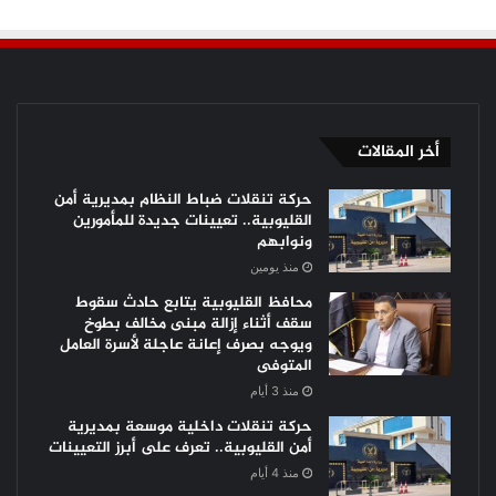
أخر المقالات
حركة تنقلات ضباط النظام بمديرية أمن
القليوبية.. تعيينات جديدة للمأمورين
ونوابهم
منذ يومين
محافظ القليوبية يتابع حادث سقوط
سقف أثناء إزالة مبنى مخالف بطوخ
ويوجه بصرف إعانة عاجلة لأسرة العامل
المتوفى
منذ 3 أيام
حركة تنقلات داخلية موسعة بمديرية
أمن القليوبية.. تعرف على أبرز التعيينات
منذ 4 أيام